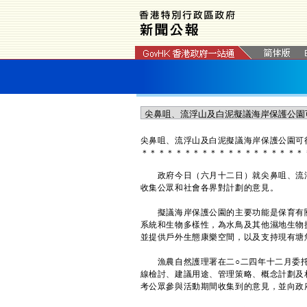
尖鼻咀、流浮山及白泥擬議海岸保護公園可
＊
＊
＊
＊
＊
＊
＊
＊
＊
＊
＊
＊
＊
＊
＊
＊
＊
＊
＊
政府今日（六月十二日）就尖鼻咀、流浮
收集公眾和社會各界對計劃的意見。
擬議海岸保護公園的主要功能是保育有關
系統和生物多樣性，為水鳥及其他濕地生物
並提供戶外生態康樂空間，以及支持現有塘
漁農自然護理署在二○二四年十二月委托
線檢討、建議用途、管理策略、概念計劃及
考公眾參與活動期間收集到的意見，並向政