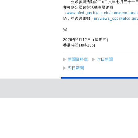
公眾參與活動於二○二六年七月三十一日
亦可到公眾參與活動專屬網頁
（
www.afcd.gov.hk/tc_chi/conservation
議，並透過電郵（
myviews_cpp@afcd.gov
完
2026年6月12日（星期五）
香港時間18時13分
新聞資料庫
昨日新聞
即日新聞