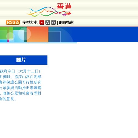
|
字型大小:
|
網頁指南
圖片