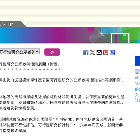
行性研究公眾參與活動展開（附圖）
＊
＊
＊
＊
＊
＊
＊
＊
＊
＊
＊
＊
＊
＊
＊
＊
山及白泥擬議海岸保護公園可行性研究的公眾參與活動推出專屬網頁，
地段的天然海岸線及近岸的紅樹林和泥灘生境，以保護重要的海岸生態
提供覓食、棲息和繁殖場所，同時有助保護后海灣沿岸地帶的自然景觀，
魚養殖及養蠔業發展。
顧問就擬議海岸保護公園開展可行性研究，內容包括建議公園邊界、基
相關技術可行性評估。可行性研究預計於二○二六年年底完成，顧問會參
府提交最終建議。