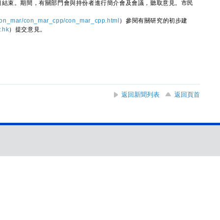
結束。期間，有關部門會與持份者進行簡介會及會議，聽取意見。市民
/con_mar/con_mar_cpp/con_mar_cpp.html
）參閱有關研究的初步建
.hk
）提交意見。
返回新聞列表
返回頁首