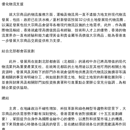
優化物流支援
就大宗商品的物流服務方面，運輸及物流局一直不遺餘力地支持現代物流
發展，包括：政府已在洪水橋／厦村新發區預留32公頃土地發展現代物流圈，
以滿足發展包括大宗商品倉儲等各種現代物流設施的土地需求。此外，作為國
際物流樞紐，香港就處理高價值貨品有經驗、技術和人才上的優勢，香港的物
流業界亦一直有經驗和能力處理黃金和貴金屬等高價值大宗商品，能為香港進
一步發展大宗商品交易提供有力支撐。
結合北部都會區規劃
此外，發展局在規劃北部都會區（北都區）的過程中亦已將高增值的現代
物流業列為重要產業支柱。在統籌北都區的土地用途以至其他可用的相關土地
資源時，發展局及其轄下的部門亦有就倉儲用地供應及現代物流設施擴容等議
案相關的事宜有明確分工，例如規劃所需土地、制定土地契約和審批圖則等；
並會與財庫局及相關部門如投資推廣署和引進重點企業辦公室充分協調，為相
關企業提供協助。
總結
主席，在地緣政治不確性增加、科技革新和綠色轉型等趨勢和背景下，大
宗商品的供需形勢不斷有深刻變化。香港需要有效對接國家《十五五規劃綱
要》，鞏固提升自身作為國際金融中心的優勢，以應對和抓緊市場上的機遇。
接下來我會細心聆聽各位議員的發言，並在總結環節就各位的寶貴建議再作回
應。