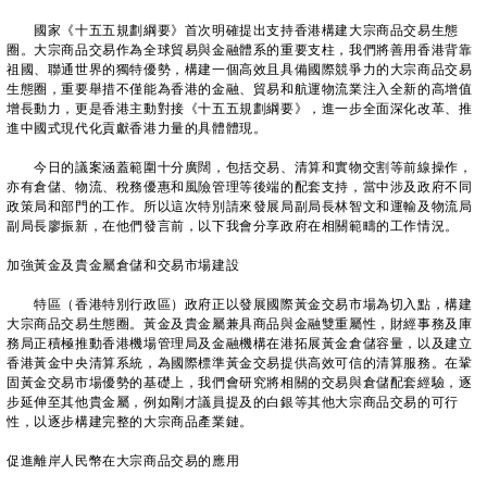
國家《十五五規劃綱要》首次明確提出支持香港構建大宗商品交易生態
圈。大宗商品交易作為全球貿易與金融體系的重要支柱，我們將善用香港背靠
祖國、聯通世界的獨特優勢，構建一個高效且具備國際競爭力的大宗商品交易
生態圈，重要舉措不僅能為香港的金融、貿易和航運物流業注入全新的高增值
增長動力，更是香港主動對接《十五五規劃綱要》，進一步全面深化改革、推
進中國式現代化貢獻香港力量的具體體現。
今日的議案涵蓋範圍十分廣闊，包括交易、清算和實物交割等前線操作，
亦有倉儲、物流、稅務優惠和風險管理等後端的配套支持，當中涉及政府不同
政策局和部門的工作。所以這次特別請來發展局副局長林智文和運輸及物流局
副局長廖振新，在他們發言前，以下我會分享政府在相關範疇的工作情況。
加強黃金及貴金屬倉儲和交易市場建設
特區（香港特別行政區）政府正以發展國際黃金交易市場為切入點，構建
大宗商品交易生態圈。黃金及貴金屬兼具商品與金融雙重屬性，財經事務及庫
務局正積極推動香港機場管理局及金融機構在港拓展黃金倉儲容量，以及建立
香港黃金中央清算系統，為國際標準黃金交易提供高效可信的清算服務。在鞏
固黃金交易市場優勢的基礎上，我們會研究將相關的交易與倉儲配套經驗，逐
步延伸至其他貴金屬，例如剛才議員提及的白銀等其他大宗商品交易的可行
性，以逐步構建完整的大宗商品產業鏈。
促進離岸人民幣在大宗商品交易的應用