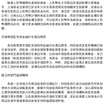
隨着人民幣國際化進程的推進，人民幣在大宗商品市場的影響力逐漸提
升。上海黃金交易所已於去年六月在香港啓用其首個離岸交割倉庫，並推出在
香港交割並以人民幣計價的黃金合約。另外，港交所（香港交易及結算所有限
公司）已推出以人民幣計價的黃金交易所買賣基金，而其控股的倫敦金屬交易
所是全球最大的基礎金屬交易所，可以使用人民幣作為保證金，有助加快人民
幣國際化步伐，吸引更多相關交易商在香港拓展業務，並建立相關商品的生態
圈。
完善期貨監管與金融衍生產品體系
為完善期貨市場監管規則和金融衍生產品體系，特區政府及監管機構已推
行多項改革。證監會（證券及期貨事務監察委員會）正研究將投資者識別碼制
度延伸至交易所買賣衍生產品市場，以加強市場監察及保障投資者權益；並已
就修改《財政資源規則》諮詢公眾，為黃金、其他商品及外匯場外衍生工具實
施更合適的資本規定以促進市場競爭力。同時，證監會已放寬主要交易所買賣
衍生工具的持倉限額，並優化結算所現金抵押品的利息回贈機制。
建立跨部門協調機制
為進一步加強大宗商品政策的頂層設計，特區政府已成立由財政司司長領
導的大宗商品策略委員會，匯聚不同政策局和部門及業界代表，深入調研各類
主要和新興類別的大宗商品業務在港發展的機遇、優化市場機制與規管架構、
構建行業生態圈，以及探索與內地市場的互聯互通，並在此基礎上加強為大宗
商品交易市場發展提供政策支持與協調資源對接。