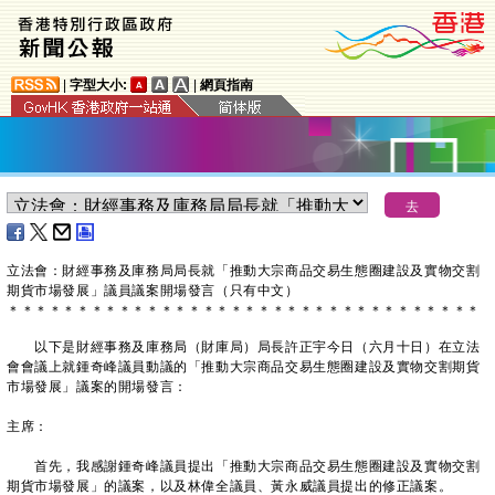
|
字型大小:
|
網頁指南
​立法會：財經事務及庫務局局長就「推動大宗商品交易生態圈建設及實物交割
期貨市場發展」議員議案開場發言（只有中文）
＊
＊
＊
＊
＊
＊
＊
＊
＊
＊
＊
＊
＊
＊
＊
＊
＊
＊
＊
＊
＊
＊
＊
＊
＊
＊
＊
＊
＊
＊
＊
＊
＊
＊
以下是財經事務及庫務局（財庫局）局長許正宇今日（六月十日）在立法
會會議上就鍾奇峰議員動議的「推動大宗商品交易生態圈建設及實物交割期貨
市場發展」議案的開場發言：
主席：
首先，我感謝鍾奇峰議員提出「推動大宗商品交易生態圈建設及實物交割
期貨市場發展」的議案，以及林偉全議員、黃永威議員提出的修正議案。