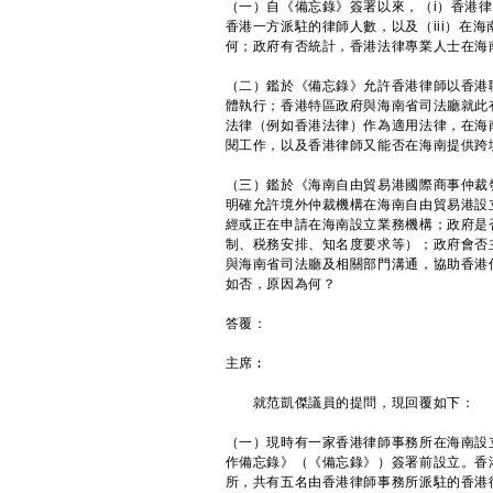
（一）自《備忘錄》簽署以來，（i）香港律
香港一方派駐的律師人數，以及（iii）在
何；政府有否統計，香港法律專業人士在海
（二）鑑於《備忘錄》允許香港律師以香港
體執行；香港特區政府與海南省司法廳就此
法律（例如香港法律）作為適用法律，在海
閱工作，以及香港律師又能否在海南提供跨
（三）鑑於《海南自由貿易港國際商事仲裁
明確允許境外仲裁機構在海南自由貿易港設
經或正在申請在海南設立業務機構；政府是
制、税務安排、知名度要求等）；政府會否
與海南省司法廳及相關部門溝通，協助香港
如否，原因為何？
答覆：
主席︰
就范凱傑議員的提問，現回覆如下：
（一）現時有一家香港律師事務所在海南設
作備忘錄》（《備忘錄》）簽署前設立。香
所，共有五名由香港律師事務所派駐的香港