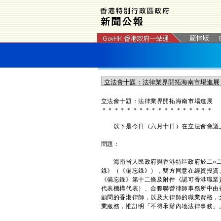
​立法會十題：法律業界開拓海南市場進展
＊
＊
＊
＊
＊
＊
＊
＊
＊
＊
＊
＊
＊
＊
＊
＊
＊
＊
以下是今日（六月十日）在立法會會議上
問題：
海南省人民政府與香港特區政府於二○二
錄》（《備忘錄》），雙方同意在經貿投資
《備忘錄》第十二條及附件《認可香港職業
代表機構代表）、合夥聯營律師事務所中由
顧問的香港律師，以及大律師的職業資格，
業服務，惟訂明「不得承辦內地法律事務」