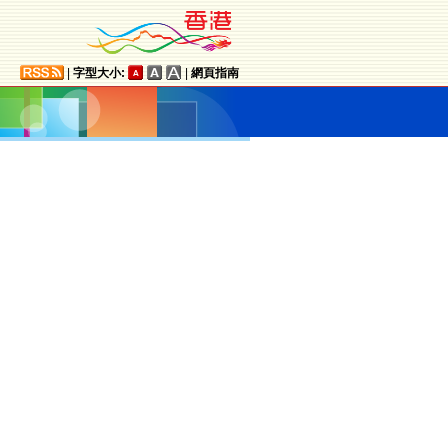
|
字型大小:
|
網頁指南