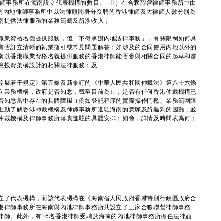
師事務所在海南設立代表機構的數目、（ii）在合夥聯營律師事務所中由
海南內地律師事務所中以法律顧問身分受聘的香港律師及大律師人數分別為
南提供法律服務的業務範疇及所涉收入；
職業資格名義提供服務，但「不得承辦內地法律事務」，有關限制如何具
有否訂立清晰的執業指引或常見問題解答；如涉及的合同使用內地以外的
南以香港職業資格名義提供服務的香港律師能否參與相關合同的起草和審
境投資架構設計的相關法律服務；及
發展若干規定》第五條及新修訂的《中華人民共和國仲裁法》第八十六條
立業務機構，政府是否知悉，截至目前為止，是否有任何香港仲裁機構已
否知悉當中存在的具體障礙（例如登記程序的實際操作門檻、業務範圍限
主動了解香港仲裁機構及律師事務所進駐海南的意願及所遇到的困難，並
仲裁機構及律師事務所落實進駐的具體安排；如會，詳情及時間表為何；
立了代表機構，而該代表機構在《海南省人民政府香港特別行政區政府合
港律師事務所在海南與內地律師事務所共設立了三家合夥聯營律師事務
律師。此外，有16名香港律師受聘於海南的內地律師事務所擔任法律顧