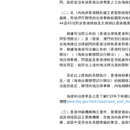
問。政府並沒有就香港法律專業人士在海南
（二）在《內地與香港關於建立更緊密經貿
服務，而他們可辦理的法律事務範圍受內地
44及45項對於香港律師及大律師以香港
根據司法部公布的《香港法律執業者和澳
問管理辦法》）及《香港、澳門特別行政區
在海南擔任法律顧問的香港法律執業者和香
外，根據海南省司法廳公布的《香港特別行
辦法》（《海南合夥聯營試行辦法》），海
地法律事務。問題提及香港律師是否能參與
情況而定；如符合上述內地法律法規的限制
至於以上限制的具體執行，香港律師事務
及／或《海南合夥聯營試行辦法》的相關規
法規的規定，辦理內地法律事務，內地相關
為便利法律界及公眾了解CEPA下有關法
瀏覽
www.doj.gov.hk/tc/mainland_and_m
（三）香港仲裁機構獨立運作，業務發展由
或其他地區設立業務機構，亦無須向政府申
構，或當中是否存在具體障礙的事宜，政府