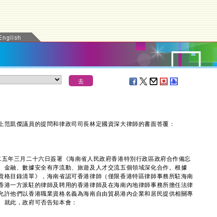
范凱傑議員的提問和律政司司長林定國資深大律師的書面答覆：
五年三月二十六日簽署《海南省人民政府香港特別行政區政府合作備忘
、金融、數據安全有序流動、旅遊及人才交流五個領域深化合作。根據
資格目錄清單》，海南省認可香港律師（僅限香港特區律師事務所駐海南
香港一方派駐的律師及聘用的香港律師及在海南內地律師事務所擔任法律
允許他們以香港職業資格名義為海南自由貿易港內企業和居民提供相關專
。就此，政府可否告知本會：