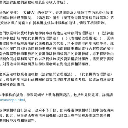
提供法律服務的業務範疇及所涉收入作統計。
關係的安排》（CEPA）的框架下，香港律師及大律師可在內地提供法律
相關法律法規所限制。《備忘錄》附件《認可香港職業資格目錄清單》第
職業資格名義在海南自由貿易港提供法律服務的題述，體現了相關限制。
門執業律師受聘於內地律師事務所擔任法律顧問管理辦法》（《法律顧
律師事務所駐內地代表機構管理辦法》（《代表機構管理辦法》），受聘
港律師事務所駐海南的代表機構及其代表，均不得辦理內地法律事務。此
政區和澳門特別行政區律師事務所與海南律師事務所實行合夥聯營的試行
南合夥聯營律師事務所的香港派駐律師或聘用的香港律師，亦不得辦理內
相關合同起草和審閱工作以及提供跨境投資架構設計服務，需要視乎實際
，則香港律師事務所及法律執業者可在海南提供相關服務。
所及法律執業者須根據《法律顧問管理辦法》、《代表機構管理辦法》
定，接受內地司法行政機關的監督管理或年度檢查考核。如違反前述法律
機關可作出處罰。
律服務的措施，律政司網站上載有相關資訊，包括常見問題等。詳情請
acao/cepa.html
。
各仲裁機構自行決定，政府不予干預。如有香港仲裁機構計劃申請在海南
報。因此，關於是否有香港仲裁機構已經或正在申請在海南設立業務機
現階段並沒有相關資料。