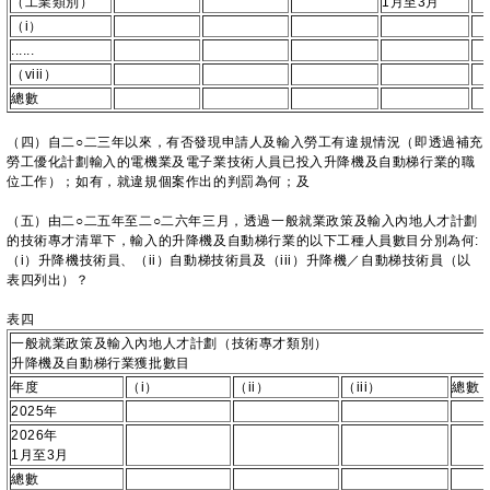
（工業類別）
1月至3月
（i）
......
（viii）
總數
（四）自二○二三年以來，有否發現申請人及輸入勞工有違規情況（即透過補充
勞工優化計劃輸入的電機業及電子業技術人員已投入升降機及自動梯行業的職
位工作）；如有，就違規個案作出的判罰為何；及
（五）由二○二五年至二○二六年三月，透過一般就業政策及輸入內地人才計劃
的技術專才清單下，輸入的升降機及自動梯行業的以下工種人員數目分別為何:
（i）升降機技術員、（ii）自動梯技術員及（iii）升降機／自動梯技術員（以
表四列出）？
表四
一般就業政策及輸入內地人才計劃（技術專才類別）
升降機及自動梯行業獲批數目
年度
（i）
（ii）
（iii）
總數
2025年
2026年
1月至3月
總數