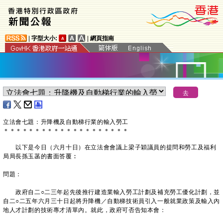
|
字型大小:
|
網頁指南
立法會七題：升降機及自動梯行業的輸入勞工
＊
＊
＊
＊
＊
＊
＊
＊
＊
＊
＊
＊
＊
＊
＊
＊
＊
＊
＊
＊
以下是今日（六月十日）在立法會會議上梁子穎議員的提問和勞工及福利
局局長孫玉菡的書面答覆︰
問題：
政府自二○二三年起先後推行建造業輸入勞工計劃及補充勞工優化計劃，並
自二○二五年六月三十日起將升降機／自動梯技術員引入一般就業政策及輸入內
地人才計劃的技術專才清單內。就此，政府可否告知本會：