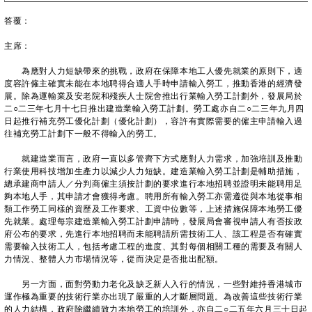
答覆：
主席：
為應對人力短缺帶來的挑戰，政府在保障本地工人優先就業的原則下，適
度容許僱主確實未能在本地聘得合適人手時申請輸入勞工，推動香港的經濟發
展。除為運輸業及安老院和殘疾人士院舍推出行業輸入勞工計劃外，發展局於
二○二三年七月十七日推出建造業輸入勞工計劃。勞工處亦自二○二三年九月四
日起推行補充勞工優化計劃（優化計劃），容許有實際需要的僱主申請輸入過
往補充勞工計劃下一般不得輸入的勞工。
就建造業而言，政府一直以多管齊下方式應對人力需求，加強培訓及推動
行業使用科技增加生產力以減少人力短缺。建造業輸入勞工計劃是輔助措施，
總承建商申請人／分判商僱主須按計劃的要求進行本地招聘並證明未能聘用足
夠本地人手，其申請才會獲得考慮。聘用所有輸入勞工亦需遵從與本地從事相
類工作勞工同樣的資歷及工作要求、工資中位數等，上述措施保障本地勞工優
先就業。處理每宗建造業輸入勞工計劃申請時，發展局會審視申請人有否按政
府公布的要求，先進行本地招聘而未能聘請所需技術工人、該工程是否有確實
需要輸入技術工人，包括考慮工程的進度、其對每個相關工種的需要及有關人
力情況、整體人力市場情況等，從而決定是否批出配額。
另一方面，面對勞動力老化及缺乏新人入行的情況，一些對維持香港城市
運作極為重要的技術行業亦出現了嚴重的人才斷層問題。為改善這些技術行業
的人力結構，政府除繼續致力本地勞工的培訓外，亦自二○二五年六月三十日起