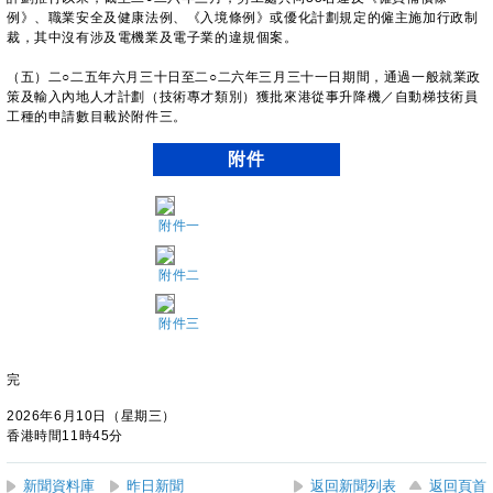
例》、職業安全及健康法例、《入境條例》或優化計劃規定的僱主施加行政制
裁，其中沒有涉及電機業及電子業的違規個案。
（五）二○二五年六月三十日至二○二六年三月三十一日期間，通過一般就業政
策及輸入內地人才計劃（技術專才類別）獲批來港從事升降機／自動梯技術員
工種的申請數目載於附件三。
附件
附件一
附件二
附件三
完
2026年6月10日（星期三）
香港時間11時45分
新聞資料庫
昨日新聞
返回新聞列表
返回頁首