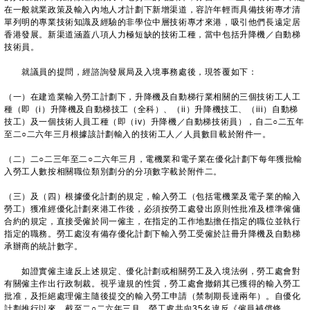
在一般就業政策及輸入內地人才計劃下新增渠道，容許年輕而具備技術專才清
單列明的專業技術知識及經驗的非學位中層技術專才來港，吸引他們長遠定居
香港發展。新渠道涵蓋八項人力極短缺的技術工種，當中包括升降機／自動梯
技術員。
就議員的提問，經諮詢發展局及入境事務處後，現答覆如下：
（一）在建造業輸入勞工計劃下，升降機及自動梯行業相關的三個技術工人工
種（即（i）升降機及自動梯技工（全科）、（ii）升降機技工、（iii）自動梯
技工）及一個技術人員工種（即（iv）升降機／自動梯技術員），自二○二五年
至二○二六年三月根據該計劃輸入的技術工人／人員數目載於附件一。
（二）二○二三年至二○二六年三月，電機業和電子業在優化計劃下每年獲批輸
入勞工人數按相關職位類別劃分的分項數字載於附件二。
（三）及（四）根據優化計劃的規定，輸入勞工（包括電機業及電子業的輸入
勞工）獲准經優化計劃來港工作後，必須按勞工處發出原則性批准及標準僱傭
合約的規定，直接受僱於同一僱主，在指定的工作地點擔任指定的職位並執行
指定的職務。勞工處沒有備存優化計劃下輸入勞工受僱於註冊升降機及自動梯
承辦商的統計數字。
如證實僱主違反上述規定、優化計劃或相關勞工及入境法例，勞工處會對
有關僱主作出行政制裁。視乎違規的性質，勞工處會撤銷其已獲得的輸入勞工
批准，及拒絕處理僱主隨後提交的輸入勞工申請（禁制期長達兩年）。自優化
計劃推行以來，截至二○二六年三月，勞工處共向35名違反《僱員補償條