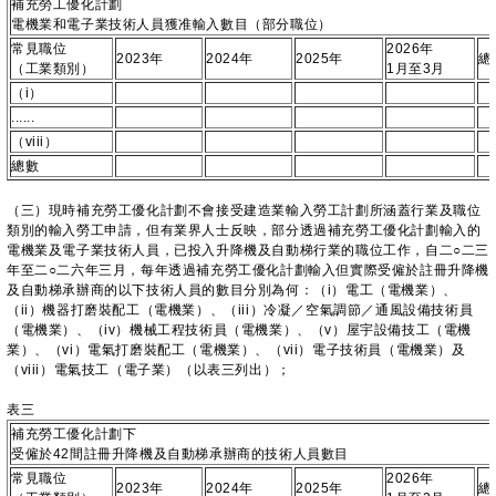
補充勞工優化計劃
電機業和電子業技術人員獲准輸入數目（部分職位）
常見職位
2026年
2023年
2024年
2025年
總
（工業類別）
1月至3月
（i）
......
（viii）
總數
（三）現時補充勞工優化計劃不會接受建造業輸入勞工計劃所涵蓋行業及職位
類別的輸入勞工申請，但有業界人士反映，部分透過補充勞工優化計劃輸入的
電機業及電子業技術人員，已投入升降機及自動梯行業的職位工作，自二○二三
年至二○二六年三月，每年透過補充勞工優化計劃輸入但實際受僱於註冊升降機
及自動梯承辦商的以下技術人員的數目分別為何：（i）電工（電機業）、
（ii）機器打磨裝配工（電機業）、（iii）冷凝／空氣調節／通風設備技術員
（電機業）、（iv）機械工程技術員（電機業）、（v）屋宇設備技工（電機
業）、（vi）電氣打磨裝配工（電機業）、（vii）電子技術員（電機業）及
（viii）電氣技工（電子業）（以表三列出）；
表三
補充勞工優化計劃下
受僱於42間註冊升降機及自動梯承辦商的技術人員數目
常見職位
2026年
2023年
2024年
2025年
總