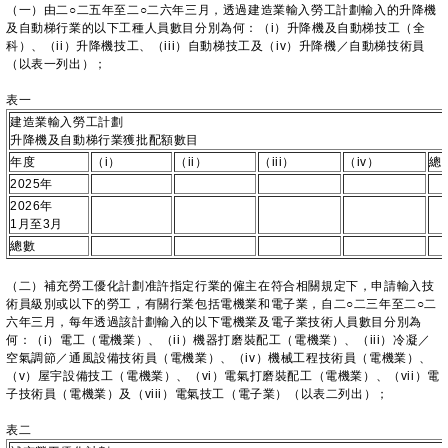
（一）由二○二五年至二○二六年三月，透過建造業輸入勞工計劃輸入的升降機
及自動梯行業的以下工種人員數目分別為何：（i）升降機及自動梯技工（全
科）、（ii）升降機技工、（iii）自動梯技工及（iv）升降機／自動梯技術員
（以表一列出）；
表一
建造業輸入勞工計劃
升降機及自動梯行業獲批配額數目
年度
（i）
（ii）
（iii）
（iv）
總
2025年
2026年
1月至3月
總數
（二）補充勞工優化計劃准許指定行業的僱主在符合相關規定下，申請輸入技
術員級別或以下的勞工，有關行業包括電機業和電子業，自二○二三年至二○二
六年三月，每年透過該計劃輸入的以下電機業及電子業技術人員數目分別為
何：（i）電工（電機業）、（ii）機器打磨裝配工（電機業）、（iii）冷凝／
空氣調節／通風設備技術員（電機業）、（iv）機械工程技術員（電機業）、
（v）屋宇設備技工（電機業）、（vi）電氣打磨裝配工（電機業）、（vii）電
子技術員（電機業）及（viii）電氣技工（電子業）（以表二列出）；
表二