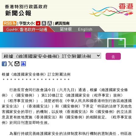
|
字型大小:
|
網頁指南
根據《維護國家安全條例》訂立附屬法例
＊
＊
＊
＊
＊
＊
＊
＊
＊
＊
＊
＊
＊
＊
＊
＊
＊
＊
​行政長官會同行政會議今日（六月九日）通過，根據《維護國家安全條
例》（《國安條例》 ）第110條訂立《維護國家安全（程序事宜）規例》
（《程序事宜規例》），清楚述明在《中華人民共和國香港特別行政區維護國
家安全法》（《香港國安法》）和《國安條例》下界定「特區的法律下其他危
害國家安全的罪行」的機制，以反映《香港國安法》和《國安條例》的立法原
意及更有效地實施《香港國安法》和《國安條例》的相關規定。《程序事宜規
例》於同日刊憲並即時生效。
為履行持續完善維護國家安全的法律制度和執行機制的憲制責任，特區政