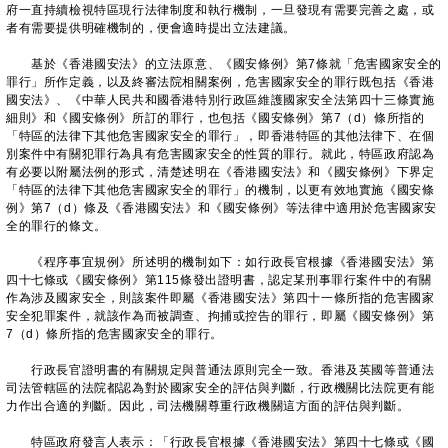
府一直持續檢視特區現行法律制度和執行機制，一旦發現有需要完善之處，或
者有需要提供明確機制的，便會適時提出立法建議。
基於《香港國安法》的立法原意、《國安條例》第7條就「危害國家安全的
罪行」所作定義，以及終審法院相關案例，危害國家安全的罪行既包括《香港
國安法》、《中華人民共和國香港特別行政區維護國家安全法第四十三條實施
細則》和《國安條例》所訂的罪行，也包括《國安條例》第7（d）條所指的
「特區的法律下其他危害國家安全的罪行」，即香港特區的其他法律下、在個
別案件中有關犯罪行為具有危害國家安全的性質的罪行。就此，特區政府認為
有必要以附屬法例的形式，清楚述明在《香港國安法》和《國安條例》下界定
「特區的法律下其他危害國家安全的罪行」的機制，以更有效地實施《國安條
例》第7（d）條及《香港國安法》和《國安條例》等法律中適用於危害國家安
全的罪行的條文。
《程序事宜規例》所述明的機制如下：如行政長官根據《香港國安法》第
四十七條或《國安條例》第115條發出證明書，認定某刑事罪行案件中的有關
作為涉及國家安全，則該案件即屬《香港國安法》第四十一條所指的危害國家
安全犯罪案件，就該作為而被調查、拘捕或控告的罪行，即屬《國安條例》第
7（d）條所指的危害國家安全的罪行。
行政長官證明書的有關規定與普通法原則完全一致。香港及英國等普通法
司法管轄區的法院都認為對於國家安全的評估與判斷，行政機關比法院更有能
力作出合適的判斷。因此，司法機關尊重行政機關這方面的評估與判斷。
特區政府發言人表示：「行政長官根據《香港國安法》第四十七條或《國