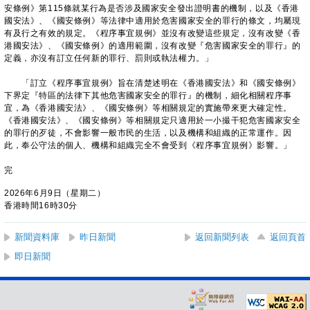
安條例》第115條就某行為是否涉及國家安全發出證明書的機制，以及《香港
國安法》、《國安條例》等法律中適用於危害國家安全的罪行的條文，均屬現
有及行之有效的規定。《程序事宜規例》並沒有改變這些規定，沒有改變《香
港國安法》、《國安條例》的適用範圍，沒有改變『危害國家安全的罪行』的
定義，亦沒有訂立任何新的罪行、罰則或執法權力。」
「訂立《程序事宜規例》旨在清楚述明在《香港國安法》和《國安條例》
下界定『特區的法律下其他危害國家安全的罪行』的機制，細化相關程序事
宜，為《香港國安法》、《國安條例》等相關規定的實施帶來更大確定性。
《香港國安法》、《國安條例》等相關規定只適用於一小撮干犯危害國家安全
的罪行的歹徒，不會影響一般市民的生活，以及機構和組織的正常運作。因
此，奉公守法的個人、機構和組織完全不會受到《程序事宜規例》影響。」
完
2026年6月9日（星期二）
香港時間16時30分
新聞資料庫
昨日新聞
返回新聞列表
返回頁首
即日新聞