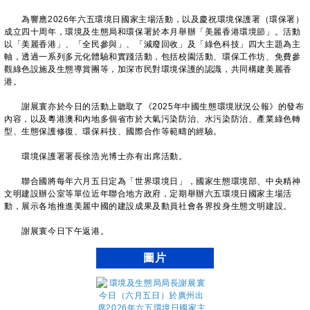
為響應2026年六五環境日國家主場活動，以及慶祝環境保護署（環保署）
成立四十周年，環境及生態局和環保署於本月舉辦「美麗香港環境節」。活動
以「美麗香港」、「全民參與」、「減廢回收」及「綠色科技」四大主題為主
軸，透過一系列多元化體驗和實踐活動，包括校園活動、環保工作坊、免費參
觀綠色設施及生態導賞團等，加深市民對環境保護的認識，共同構建美麗香
港。
謝展寰亦於今日的活動上聽取了《2025年中國生態環境狀況公報》的發布
內容，以及粵港澳和內地多個省市於大氣污染防治、水污染防治、產業綠色轉
型、生態保護修復、環保科技、國際合作等範疇的經驗。
環境保護署署長徐浩光博士亦有出席活動。
聯合國將每年六月五日定為「世界環境日」，國家生態環境部、中央精神
文明建設辦公室等單位近年聯合地方政府，定期舉辦六五環境日國家主場活
動，展示各地推進美麗中國的建設成果及動員社會各界投身生態文明建設。
謝展寰今日下午返港。
圖片