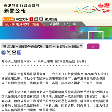
|
字型大小:
|
網頁指南
粵港澳三地聯合舉辦2026年六五環境日國家主場活動（附圖）
＊
＊
＊
＊
＊
＊
＊
＊
＊
＊
＊
＊
＊
＊
＊
＊
＊
＊
＊
＊
＊
＊
＊
＊
＊
＊
＊
＊
​ 環境及生態局局長謝展寰今日（六月五日）於廣州出席2026年六五環境日
國家主場活動。活動今年在國家生態環境部指導下，由粵港澳三地聯合舉辦，
以「全面綠色轉型，共建美麗中國」為題，積極融入國家「十五五」規劃。
謝展寰於活動上聯同廣東省生態環境廳廳長徐曉霞和澳門特別行政區政府
環境保護局局長葉擴林宣讀《粵港澳共建國際一流美麗灣區行動宣言》，表示
粵港澳三地將以國家主席習近平的生態文明思想為指導，構建區域綠色協同發
展格局，加速綠色低碳轉型，「同責共擔、同題共答、同向共行」，奮力打造
人與自然和諧共生的國際一流美麗灣區。