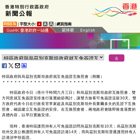
|
字型大小:
|
網頁指南
特區政府與烏茲別克斯坦政府就互免簽證互換照會（附圖）
＊
＊
＊
＊
＊
＊
＊
＊
＊
＊
＊
＊
＊
＊
＊
＊
＊
＊
＊
＊
＊
＊
＊
＊
＊
＊
​特區政府今日（塔什干時間六月三日）和烏茲別克斯坦政府互換照會，雙
方同意就互免簽證安排進行落實細節商討，讓雙方旅客可免簽證逗留30天。雙
方政府代表今日在行政長官李家超及烏茲別克斯坦外長賽爾多夫的見證下互換
照會，確認建立互免簽證的安排。在互換照會後，兩地政府會隨即推進落實的
具體內容，以早日實施安排。
現時，香港特區護照持有人可免簽證訪問烏茲別克斯坦10天；烏茲別克斯
坦外交及公務護照持有人可免簽證訪港14天，而烏茲別克斯坦普通護照持有人
訪港須申領簽證。