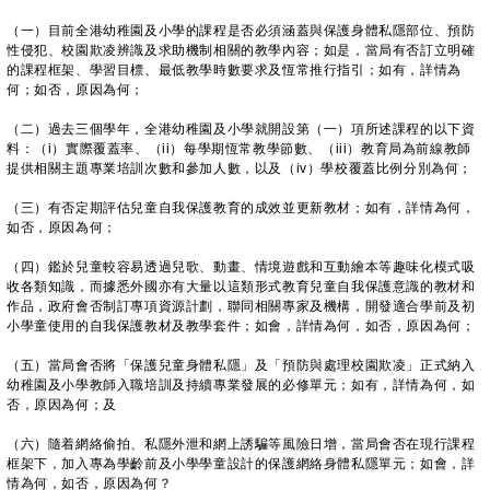
（一）目前全港幼稚園及小學的課程是否必須涵蓋與保護身體私隱部位、預防
性侵犯、校園欺凌辨識及求助機制相關的教學內容；如是，當局有否訂立明確
的課程框架、學習目標、最低教學時數要求及恆常推行指引；如有，詳情為
何；如否，原因為何；
（二）過去三個學年，全港幼稚園及小學就開設第（一）項所述課程的以下資
料：（i）實際覆蓋率、（ii）每學期恆常教學節數、（iii）教育局為前線教師
提供相關主題專業培訓次數和參加人數，以及（iv）學校覆蓋比例分別為何；
（三）有否定期評估兒童自我保護教育的成效並更新教材；如有，詳情為何，
如否，原因為何；
（四）鑑於兒童較容易透過兒歌、動畫、情境遊戲和互動繪本等趣味化模式吸
收各類知識，而據悉外國亦有大量以這類形式教育兒童自我保護意識的教材和
作品，政府會否制訂專項資源計劃，聯同相關專家及機構，開發適合學前及初
小學童使用的自我保護教材及教學套件；如會，詳情為何，如否，原因為何；
（五）當局會否將「保護兒童身體私隱」及「預防與處理校園欺凌」正式納入
幼稚園及小學教師入職培訓及持續專業發展的必修單元；如有，詳情為何，如
否，原因為何；及
（六）隨着網絡偷拍、私隱外泄和網上誘騙等風險日增，當局會否在現行課程
框架下，加入專為學齡前及小學學童設計的保護網絡身體私隱單元；如會，詳
情為何，如否，原因為何？