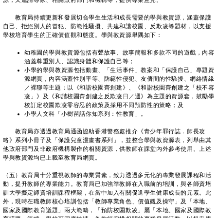
源；又邀請專家、相關政府部門和機構等，提供專業意見。
教育局持續更新和發展切合學生生活和成長需要的學與教資源，涵蓋保護
自己、拒絕別人的冒犯、防範性騷擾、共建和諧校園、反欺凌等題材，以支援
學校培育學生的正確價值觀和態度。學與教資源舉隅如下：
幼稚園的學與教資源包括有聲故事、故事簡報和多款不同的遊戲，內容
涵蓋尊重別人、認識身體和保護自己等；
小學的學與教資源包括動畫、「生活事件」教案和「保護自己」專題資
源網頁，內容涵蓋性別平等、防範性侵犯、友儕間的性騷擾、網絡情緣
／裸聊等主題；以《和諧校園齊創建》、《和諧校園齊創建之「校不容
凌」》及《和諧校園齊創建之反欺凌日／週》為主題的資源套，鼓勵學
校訂定校園欺凌零容忍的政策及採用不同預防性的策略；及
小學人文科「小樹苗話你知系列：性教育」。
教育局亦透過教育局通函協助香港警務處推介《青少年罪行誌．師長攻
略》系列小冊子及「保護兒童漫畫書系列」，並整合學與教資源表，列舉由其
他政府部門及非政府機構製作的相關資源，供教師在課堂內外參考使用。上述
學與教資源均已上載至教育局網頁。
（五）教育局十分重視教師的專業質素，致力透過多元化的專業發展課程和活
動，提升教師的專業能力。教育局已加強準教師在入職前的培訓，與各師資培
訓大學擬定師資培訓課程框架，在當中加入有關促進學生健康成長的元素。此
外，現時在職教師核心培訓包括「教師專業角色、價值觀及操守」及「本地、
國家及國際教育議題」兩大範疇，「預防校園欺凌」屬「本地、國家及國際教