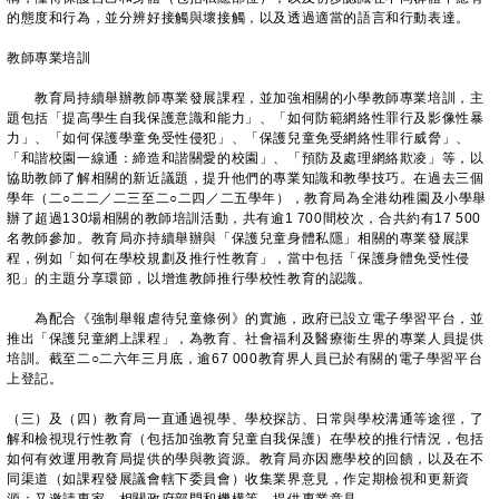
的態度和行為，並分辨好接觸與壞接觸，以及透過適當的語言和行動表達。
教師專業培訓
教育局持續舉辦教師專業發展課程，並加強相關的小學教師專業培訓，主
題包括「提高學生自我保護意識和能力」、「如何防範網絡性罪行及影像性暴
力」、「如何保護學童免受性侵犯」、「保護兒童免受網絡性罪行威脅」、
「和諧校園一線通：締造和諧關愛的校園」、「預防及處理網絡欺凌」等，以
協助教師了解相關的新近議題，提升他們的專業知識和教學技巧。在過去三個
學年（二○二二／二三至二○二四／二五學年），教育局為全港幼稚園及小學舉
辦了超過130場相關的教師培訓活動，共有逾1 700間校次，合共約有17 500
名教師參加。教育局亦持續舉辦與「保護兒童身體私隱」相關的專業發展課
程，例如「如何在學校規劃及推行性教育」，當中包括「保護身體免受性侵
犯」的主題分享環節，以增進教師推行學校性教育的認識。
為配合《強制舉報虐待兒童條例》的實施，政府已設立電子學習平台，並
推出「保護兒童網上課程」，為教育、社會福利及醫療衞生界的專業人員提供
培訓。截至二○二六年三月底，逾67 000教育界人員已於有關的電子學習平台
上登記。
（三）及（四）教育局一直通過視學、學校探訪、日常與學校溝通等途徑，了
解和檢視現行性教育（包括加強教育兒童自我保護）在學校的推行情況，包括
如何有效運用教育局提供的學與教資源。教育局亦因應學校的回饋，以及在不
同渠道（如課程發展議會轄下委員會）收集業界意見，作定期檢視和更新資