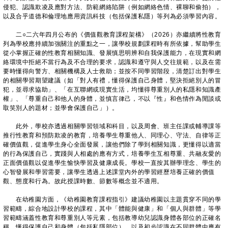
侵犯、認識欺凌及應對方法、防範網絡陷阱（例如網絡色情、裸聊和偷拍），
以及合乎道德和倫理地應用資訊科技（包括保護私隱）等列為必須學習內容。
二○二六年四月公布的《價值觀教育課程架構》（2026）亦繼續將性教育
列為學校應持續加強關注的重點之一，讓學校規劃課程時有所依據，幫助學生
從小掌握正確的性教育相關知識、發展慎思明辨和自我保護能力，在現實和網
絡環境中拒絕不當行為及不合理的要求，認識和遵守與人交往規範，以及在需
要時懂得向警方、相關機構及人士救助；並按不同學習階段，清楚訂出對學生
的相關學習期望建議（如「對人有禮，懂得保護自己身體，堅決拒絕別人的冒
犯，並尋求協助」、「在互聯網或現實生活，均懂得尊重別人的私隱和知識產
權」、「尊重自己和他人的身體，並慎言律己，不以『性』和色情作為閒談或
取笑別人的題材；並學會保護自己」）。
此外，學校亦透過相關學習領域和科目，以及周會、班主任課或輔導課等
推行性教育和預防欺凌的教育，培養學生尊重他人、同理心、守法、自律等正
確價值觀，促進學生身心全面發展，讓他們除了學到相關知識，更懂得以適當
的行為保護自己，實踐與人相處的應有方式，培養學生互相尊重、共融友愛的
正面價值觀以促進學生愉快學習及健康成長。學校一直按其辦學理念、學生的
心智發展和學習需要，讓學生透過上述課堂內外的學習經歷培養正確的價值
觀、態度和行為。故此授課時數、節數等概念並不適用。
在幼稚園方面，《幼稚園教育課程指引》建議幼稚園以主題貫穿不同的學
習範疇，綜合地設計學校的課程，其中「體能與健康」和「個人與群體」等學
習範疇涵蓋性教育和尊重別人等元素，包括教導幼兒認識身體各部位的正確名
稱，懂得保護自己和身體（包括私隱部位），以及初步認識在不同群體中應有