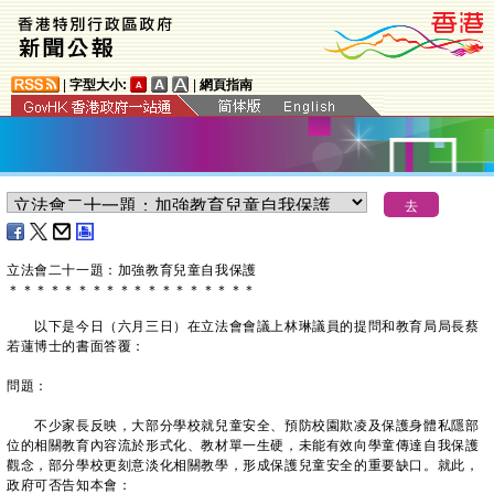
|
字型大小:
|
網頁指南
立法會二十一題：加強教育兒童自我保護
＊
＊
＊
＊
＊
＊
＊
＊
＊
＊
＊
＊
＊
＊
＊
＊
＊
＊
以下是今日（六月三日）在立法會會議上林琳議員的提問和教育局局長蔡
若蓮博士的書面答覆：
問題：
不少家長反映，大部分學校就兒童安全、預防校園欺凌及保護身體私隱部
位的相關教育內容流於形式化、教材單一生硬，未能有效向學童傳達自我保護
觀念，部分學校更刻意淡化相關教學，形成保護兒童安全的重要缺口。就此，
政府可否告知本會：