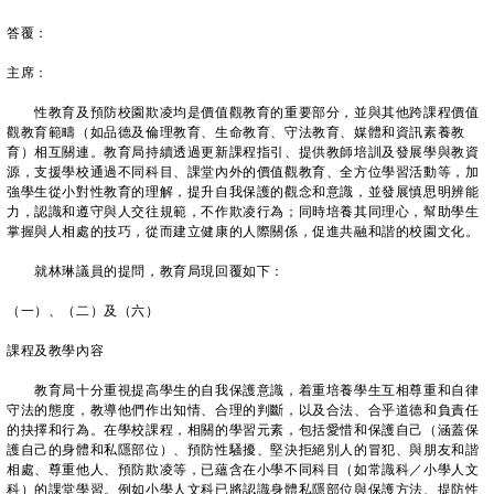
答覆：
主席：
性教育及預防校園欺凌均是價值觀教育的重要部分，並與其他跨課程價值
觀教育範疇（如品德及倫理教育、生命教育、守法教育、媒體和資訊素養教
育）相互關連。教育局持續透過更新課程指引、提供教師培訓及發展學與教資
源，支援學校通過不同科目、課堂內外的價值觀教育、全方位學習活動等，加
強學生從小對性教育的理解，提升自我保護的觀念和意識，並發展慎思明辨能
力，認識和遵守與人交往規範，不作欺凌行為；同時培養其同理心，幫助學生
掌握與人相處的技巧，從而建立健康的人際關係，促進共融和諧的校園文化。
就林琳議員的提問，教育局現回覆如下：
（一）、（二）及（六）
課程及教學內容
教育局十分重視提高學生的自我保護意識，着重培養學生互相尊重和自律
守法的態度，教導他們作出知情、合理的判斷，以及合法、合乎道德和負責任
的抉擇和行為。在學校課程，相關的學習元素，包括愛惜和保護自己（涵蓋保
護自己的身體和私隱部位）、預防性騷擾、堅決拒絕別人的冒犯、與朋友和諧
相處、尊重他人、預防欺凌等，已蘊含在小學不同科目（如常識科／小學人文
科）的課堂學習。例如小學人文科已將認識身體私隱部位與保護方法、提防性