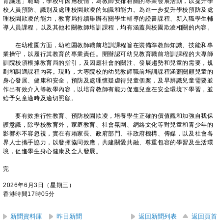
育議題」範疇，學校可因應校情，為教師安排相關的專業發展活動，以提升學
校人員預防、識別及處理校園欺凌的知識和能力。為進一步提升學校預防及處
理校園欺凌的能力，教育局持續舉辦有關學生輔導的證書課程、新入職學生輔
導人員課程，以及其他相關教師培訓課程，均有涵蓋與校園欺凌相關的內容。
在幼稚園方面，幼稚園教師職前培訓課程旨在裝備準教師知識、技能和專
業操守，以履行其教育的專業責任。開辦認可幼兒教育職前培訓課程的大專師
訓院校須根據教育局的指引，及因應社會的關注、發展趨勢和兒童的需要，規
劃和調適課程內容。現時，大專院校的幼兒教師職前培訓課程涵蓋關顧兒童的
身心發展、健康和安全，預防及處理懷疑虐待兒童個案，及早辨識兒童需要並
作出有效介入等教學內容，以培育教師有能力促進兒童在安全環境下學習，並
給予兒童適時及適切照顧。
要有效推行性教育、預防校園欺凌，培養學生正確的價值觀和加強自我保
護意識，除學校教育外，家庭教育、社會氛圍、網絡文化等對兒童和青少年的
影響亦不容忽視，實在有賴家長、政府部門、非政府機構、傳媒，以及社會各
界人士攜手協力，以發揮協同效應，共建關愛共融、尊重包容的學習及生活環
境，促進學生身心健康及全人發展。
完
2026年6月3日（星期三）
香港時間17時05分
新聞資料庫
昨日新聞
返回新聞列表
返回頁首