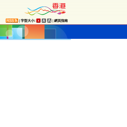
|
字型大小:
|
網頁指南