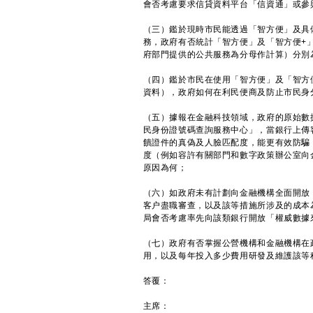
會否考慮要求信貸資料平台「信資通」或參
（三）鑑於現時市民能透過「智方便」及具
務，政府有否統計「智方便」及「智方便+
府部門提供的公共服務為分母作計算）分別
（四）鑑於市民在使用「智方便」及「智方
資料），政府如何在利民便商及防止市民身
（五）據報在金融科技領域，政府的原始數
民身份證號碼查詢服務中心」，當銀行上傳
饋證件的真偽及人臉匹配度，能更有效防騙
度（例如容許有關部門和數字政策辦公室向
原因為何；
（六）如政府未有計劃向金融機構全面開放
客户盡職審查，以及該等措施所涉及的成本
局會否考慮率先向該類銀行開放「權威數據
（七）政府有否掌握公營機構和金融機構在
用，以及每年投入多少費用研發及維護該等
答覆：
主席：