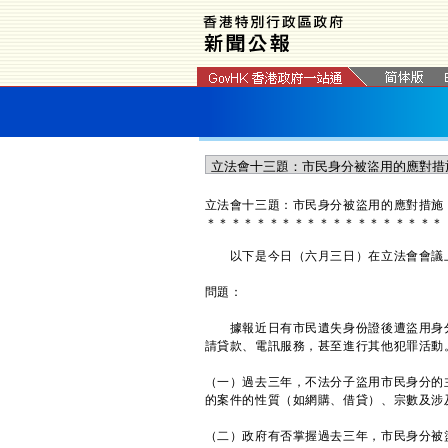
立法會十三題：市民身分被盜用的應對措施
＊
＊
＊
＊
＊
＊
＊
＊
＊
＊
＊
＊
＊
＊
＊
＊
＊
＊
＊
​以下是今日（六月三日）在立法會會議
問題：
據報近日有市民遺失身份證後遭盜用身分
請貸款、電訊服務，甚至進行其他犯罪活動
（一）過去三年，不法分子盜用市民身分的
的案件的性質（如網購、借貸）、宗數及涉
（二）政府有否掌握過去三年，市民身分被