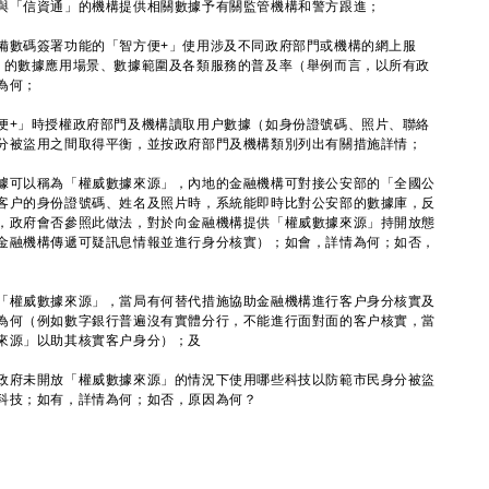
與「信資通」的機構提供相關數據予有關監管機構和警方跟進；
備數碼簽署功能的「智方便+」使用涉及不同政府部門或機構的網上服
」的數據應用場景、數據範圍及各類服務的普及率（舉例而言，以所有政
為何；
便+」時授權政府部門及機構讀取用户數據（如身份證號碼、照片、聯絡
分被盜用之間取得平衡，並按政府部門及機構類別列出有關措施詳情；
據可以稱為「權威數據來源」，內地的金融機構可對接公安部的「全國公
客户的身份證號碼、姓名及照片時，系統能即時比對公安部的數據庫，反
，政府會否參照此做法，對於向金融機構提供「權威數據來源」持開放態
金融機構傳遞可疑訊息情報並進行身分核實）；如會，詳情為何；如否，
「權威數據來源」，當局有何替代措施協助金融機構進行客户身分核實及
為何（例如數字銀行普遍沒有實體分行，不能進行面對面的客户核實，當
來源」以助其核實客户身分）；及
政府未開放「權威數據來源」的情況下使用哪些科技以防範市民身分被盜
科技；如有，詳情為何；如否，原因為何？