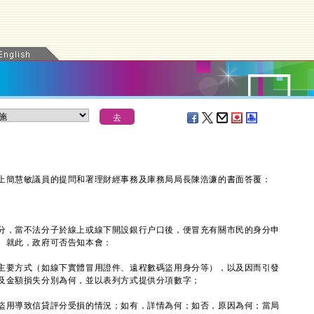
上簡慧敏議員的提問和署理財經事務及庫務局局長陳浩濂的書面答覆：
，當不法分子於線上或線下開設銀行户口後，便冒充有關市民的身分申
。就此，政府可否告知本會：
主要方式（如線下實體冒用證件、遠程數碼盜用身分等），以及因而引發
及金額損失分別為何，並以表列方式提供分項數字；
盜用導致信貸評分受損的情況；如有，詳情為何；如否，原因為何；當局