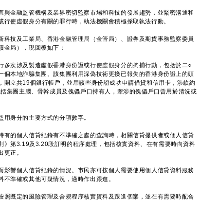
與金融監管機構及業界密切監察市場和科技的發展趨勢，並緊密溝通和
或行使虛假身分有關的罪行時，執法機關會積極採取執法行動。
科技及工業局、香港金融管理局（金管局）、證券及期貨事務監察委員
積金局），現回覆如下：
行多次涉及製造虛假香港身份證或行使虛假身分的拘捕行動，包括於二○
一個本地詐騙集團。該集團利用深偽技術更換已報失的香港身份證上的頭
，開立共19個銀行帳戶，並用該些身份證成功申請借貸和信用卡，涉款約
，包括集團主腦、骨幹成員及傀儡戶口持有人，牽涉的傀儡戶口曾用於清洗或
用身分的主要方式的分項數字。
持有的個人信貸紀錄有不準確之處的查詢時，相關信貸提供者或個人信貸
》第3.19及3.20段訂明的程序處理，包括核實資料、在有需要時向資料
出更正。
影響個人信貸紀錄的情況。市民亦可按個人需要使用個人信貸資料服務
料不準確或其他可疑情況，適時作出跟進。
照既定的風險管理及合規程序核實資料及跟進個案，並在有需要時配合