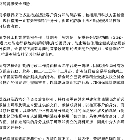
防範資訊安全風險。
要求銀行採取多重措施認證客戶身分和防範詐騙，包括應用科技方案檢查
。現行措施一直有效辨識客戶身分，但鑑於詐騙手法不斷演變及科技發
分核實流程。
付工具業界緊密合作，計劃將「智方便」多重身分認證功能（Step-
關鍵流程，透過此功能進行容貌辨識和讀取身份證晶片，防止騙徒使用虛假或被盜用的
外保障。金管局正與業界商討首階段應用於遙距開戶的安排，並計劃於二
段推展有關安排至其他關鍵流程。
有強積金計劃的行政工作是由積金易平台統一處理，因此積金局可有效
取跟進行動。此外，由二○二五年十二月起，所有註冊積金易平台的網上
分子冒認強積金計劃成員的行為。積金局亦已要求強積金受託人設立健全
台轉介的個案進行盡職審查，以識別及防止欺詐行為，加強保障計劃成員
洗錢及恐怖分子資金籌集指引，持牌法團在與客戶建立業務關係之前必
根據由可靠及獨立來源提供的文件、數據或資料，以核實客戶的身分。而
取額外措施，以減低客戶不曾為身分識別的目的而現身所涉及的風險（例
推出起已接受中介人於開戶的過程中採用「智方便」為客戶核實身分，以
方便」就香港居民的身分提供了可靠和獨立的資料來源，因此中介人亦可
核實客戶身分。
份證號碼查詢服務中心」系統性質不同。「智方便」登記屬自願性質，