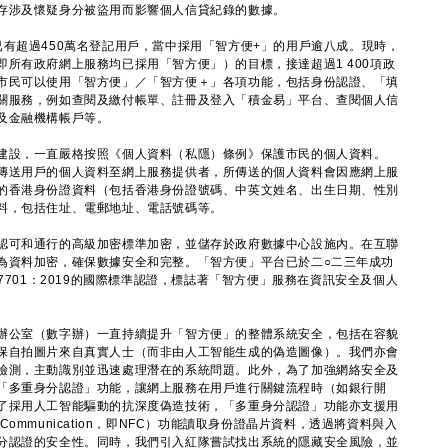
涉及懷疑身分被盜用而影響個人信貸紀錄的數據。
有超過450萬名登記用戶，當中採用「智方便+」的用戶逾八成。現時，
所有政府網上服務均已採用「智方便」）的目標，接達超過1 400項政
市民可以使用「智方便」／「智方便＋」各項功能，包括身份認證、「填
關服務，例如查閱及繳付帳單、註冊及登入「積金易」平台、查閱個人信
及金融機構帳戶等。
建設，一直嚴格按照《個人資料（私隱）條例》保護市民的個人資料。
傳送用戶的個人資料至網上服務提供者，所傳送的個人資料會因應網上服
的香港身份證資料（包括香港身份證號碼、中英文姓名、出生日期、性別
料，包括住址、電郵地址、電話號碼等。
可和通行的高級加密標準加密，並儲存於政府數據中心設施內。在互聯
為資料加密，確保數據安全和完整。「智方便」平台已於二○二三年成功
/IEC 27701：2019的國際標準認證，標誌著「智方便」服務在資訊安全及個人
公室（數字辦）一直持續提升「智方便」的整體系統安全，包括在容貌
保自拍圖片來自真實人士（而非由人工智能生成的偽造圖像）。我們亦會
檢測，主動識別並迅速處理潛在的系統問題。此外，為了加強網絡安全及
「多重身分認證」功能，讓網上服務在用戶進行關鍵流程時（如銀行開
了採用人工智能驅動的抗深度偽造技術，「多重身分認證」功能亦支援用
d Communication，即NFC）功能讀取身份證晶片資料，透過將資料與入
分認證的安全性。同時，我們引入紅隊嘗試找出系統的隱藏安全風險，並