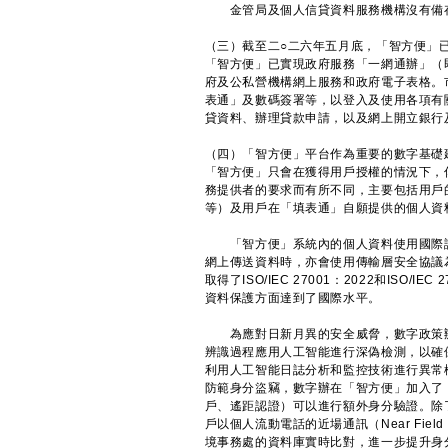
金管局及個人信貸資料服務機構沒有備存
（三）截至二○二六年五月底，「智方便」已
「智方便」已實現政府服務「一網通辦」（即
府及公私營機構網上服務和政府電子表格。
表通」及數碼簽署等，以登入及使用各項有
貸資料、辦理貸款申請，以及網上開立銀行
（四）「智方便」平台作為重要的數字基礎
「智方便」只會在獲得用戶授權的情況下，
務提供者的要求而有所不同，主要包括用戶
等）及用戶在「填表通」自願提供的個人資
「智方便」系統內的個人資料使用國際認
網上傳送資料時，亦會使用傳輸層安全協議
取得了ISO/IEC 27001：2022和ISO
資料保護方面達到了國際水平。
為應對日新月異的安全威脅，數字政策辦
辨識過程應用人工智能進行深偽檢測，以確
利用人工智能日誌分析和監控技術進行異常
防範身分盜竊，數字辦在「智方便」加入了
戶、遙距認證）可以進行額外身分驗證。除
戶以個人流動電話的近場通訊（Near Fiel
境事務處的資料庫實時比對，進一步提升身