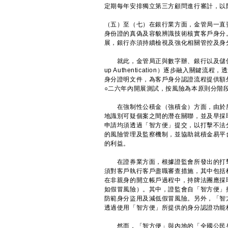
定期每年安排獨立第三方顧問進行審計，以
（五）至（七）在銀行業方面，金管局一直
身份證的真偽及容貌辨識技術核實客戶身分
展，銀行亦須持續檢視及強化相關管控及身
就此，金管局正與數字辦、銀行以及儲值支
up Authentication）逐步融入
身分證明文件，為客戶身分認證流程提供額
○二六年內開展測試，按風險為本原則分階
在強制性公積金（強積金）方面，由於所
地識別可疑個案之間的潛在關聯，並及早採
申請均須透過「智方便」提交，以打擊不法
的風險管理及監察機制，並協助就積金易平
的利益。
在證券業方面，根據證監會所發出的打擊
須對客戶執行客戶盡職審查措施，其中包括
在非親身的開立帳戶過程中，持牌法團應採
如假冒風險）。其中，證監會自「智方便」
防範身分盜用及減低假冒風險。另外，「智
透過使用「智方便」所提供的身分認證功能
然而，「智方便」與內地的「全國公民身