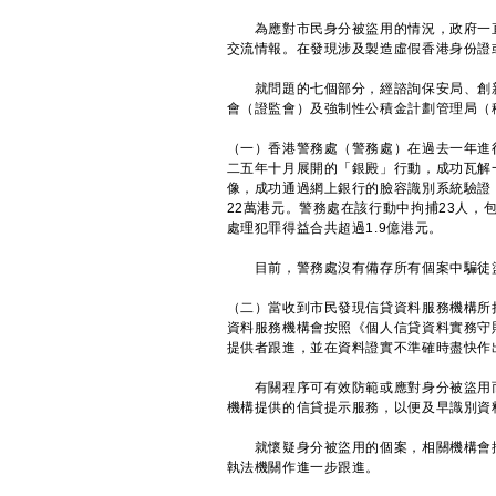
為應對市民身分被盜用的情況，政府一直
交流情報。在發現涉及製造虛假香港身份證
就問題的七個部分，經諮詢保安局、創新
會（證監會）及強制性公積金計劃管理局（
（一）香港警務處（警務處）在過去一年進
二五年十月展開的「銀殿」行動，成功瓦解
像，成功通過網上銀行的臉容識別系統驗證
22萬港元。警務處在該行動中拘捕23人
處理犯罪得益合共超過1.9億港元。
目前，警務處沒有備存所有個案中騙徒盜
（二）當收到市民發現信貸資料服務機構所
資料服務機構會按照《個人信貸資料實務守則
提供者跟進，並在資料證實不準確時盡快作
有關程序可有效防範或應對身分被盜用而
機構提供的信貸提示服務，以便及早識別資
就懷疑身分被盜用的個案，相關機構會按
執法機關作進一步跟進。