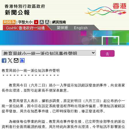
|
字型大小:
|
網頁指南
教育局就小一統一派位短訊事件聲明
＊
＊
＊
＊
＊
＊
＊
＊
＊
＊
＊
＊
＊
＊
＊
＊
​教育局今日（六月二日）就小一入學提示短訊錯誤發放的事件，向全港家
長作出澄清，並對引起家長不便深表歉意。
教育局發言人表示，據初步調查，原定於明日（六月三日）起公布的小一
統一派位結果，因今日在設定系統發送程序時出現操作偏差，導致短訊被錯誤
提早發放。局方在知悉事件後，已即時採取行動，修正發送程序。
為確保每位學童的利益，教育局在事件發生後，已立即對全部學生的派位
資料進行全面而嚴謹的核查。局方特此向家長作出澄清，今早短訊不影響派位