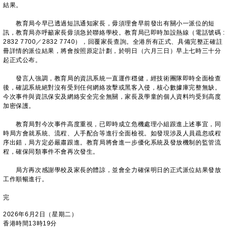
結果。
教育局今早已透過短訊通知家長，毋須理會早前發出有關小一派位的短
訊，教育局亦呼籲家長毋須急於聯絡學校。教育局已即時加設熱線（電話號碼 :
2832 7700／2832 7740），回覆家長查詢。全港所有正式、具備完整正確註
冊詳情的派位結果，將會按照原定計劃，於明日（六月三日）早上七時三十分
起正式公布。
發言人強調，教育局的資訊系統一直運作穩健，經技術團隊即時全面檢查
後，確認系統絕對沒有受到任何網絡攻擊或黑客入侵，核心數據庫完整無缺。
今次事件與資訊保安及網絡安全完全無關，家長及學童的個人資料均受到高度
加密保護。
教育局對今次事件高度重視，已即時成立危機處理小組跟進上述事宜，同
時局方會就系統、流程、人手配合等進行全面檢視。如發現涉及人員疏忽或程
序出錯，局方定必嚴肅跟進。教育局將會進一步優化系統及發放機制的監管流
程，確保同類事件不會再次發生。
局方再次感謝學校及家長的體諒，並會全力確保明日的正式派位結果發放
工作順暢進行。
完
2026年6月2日（星期二）
香港時間13時19分