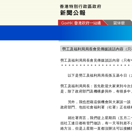
​勞工及福利局局長會見傳媒談話內容（只有
＊
＊
＊
＊
＊
＊
＊
＊
＊
＊
＊
＊
＊
＊
＊
＊
＊
＊
＊
以下是勞工及福利局局長孫玉菡今日（六
勞工及福利局局長：首先歡迎大家來到今次
是，除了政府部門及機構參與外，有很多中
另外，我也想藉這個機會與大家談一談，我
政府部門、包括社會福利署（社署）正在積
就社署而言，我們從上星期四（五月二十
括社工連日都有登門做訪，有一天等到差不
絡方法，但是上星期一直都沒辦法可以接觸