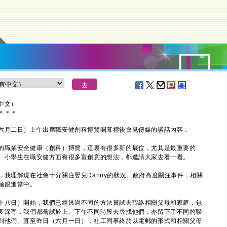
中文）
＊
＊
＊
月二日）上午出席職安健創科博覽開幕禮後會見傳媒的談話內容：
的職業安全健康（創科）博覽，這裏有很多新的展位，尤其是最重要的
、小學生在職安健方面有很多富創意的想法，都邀請大家去看一看。
理解現在社會十分關注嬰兒Danny的狀況。政府高度關注事件，相關
極跟進當中。
八日）開始，我們已經透過不同的方法嘗試去聯絡相關父母和家庭，包
多深宵，我們都嘗試於上、下午不同時段去尋找他們，亦留下了不同的聯
到他們。直至昨日（六月一日），社工同事終於以電郵的形式和相關父母