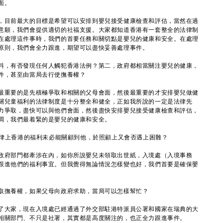
面。
目前最大的目標是希望可以安排到嬰兒接受健康檢查和評估，當然在過
意願，我們會提供適切的社福支援。大家都知道香港有一套整全的法律制
在處理這件事時，我們的首要任務和關切點是嬰兒的健康和安全。在處理
原則，我們會全力跟進，期望可以盡快妥善處理事件。
料，有否發現任何人觸犯香港法例？第二，政府都相當關注嬰兒的健康，
件，甚至由當局去行使撫養權？
最重要的是先積極爭取和相關的父母會面，然後最重要的才安排嬰兒做健
關兒童福利的法律制度是十分整全和健全，正如我所說的一定是法律先
力爭取，盡快可以與他們會面，然後盡快安排嬰兒接受健康檢查和評估，
調，我們最着緊的是嬰兒的健康和安全。
法律上香港的福利未必能關顧到他，於照顧上又會否遇上困難？
政府部門都牽涉在內，如你所說嬰兒未領取出世紙，入境處（入境事務
跟進他們的福利事宜。但我覺得無論情況怎樣變也好，我們首要是確保嬰
取撫養權，如果父母向政府求助，當局可以怎樣幫忙？
了大家，現在入境處已經通過了外交部駐港特派員公署和國家在瑞典的大
相關部門、不只是社署，其實都是高度關注的，也正全力跟進事件。