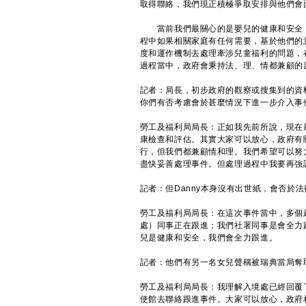
取得聯絡，我們現正積極爭取安排與他們會
當前我們最關心的是嬰兒的健康和安全，
程中如果相關家庭有任何需要，基於他們的
度和運作機制去處理牽涉兒童福利的問題，
過程當中，政府會秉持法、理、情都兼顧的
記者：局長，初步政府的觀察或搜集到的資
你們有否考慮會於甚麼情況下進一步介入事
勞工及福利局局長：正如我先前所說，現在
康檢查和評估。其實大家可以放心，政府有
行，但我們都兼顧情和理。我們希望可以努
盡快妥善處理事件。但處理過程中我要再強
記者：但Danny本身沒有出世紙，會否於
勞工及福利局局長：在這次事件當中，多個
處）同事正在跟進；我們社署同事是會全力
兒是健康和安全，我們會全力跟進。
記者：他們有另一名女兒聲稱被瑞典當局奪
勞工及福利局局長：我理解入境處已經回覆
使館去聯絡跟進事件。大家可以放心，政府