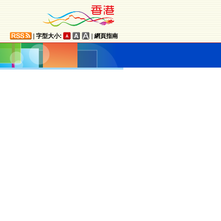
|
字型大小:
|
網頁指南