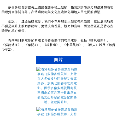
多倫多經貿辦處長王國彪在開幕禮上致辭，指出該辦除致力加強港加兩地
的經貿合作關係外，亦透過藝術與文化交流深化兩地人民之間的聯繫。
他說：「透過這些電影，我們不單為加拿大觀眾帶來娛樂，並且展現功夫
不僅是銀幕上的動作藝術，更體現出尊重、毅力和品格，而這些正正是香港所
珍視的核心價值。」
為期兩日的電影節精選七部香港製作的功夫電影，包括《捕風追影》、
《猛龍過江》、《葉問4》、《武替道》、《中華英雄》、《鏢人》以及《雄獅
少年2》。
圖片