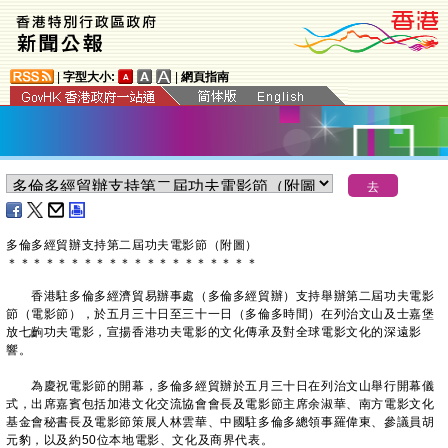
|
字型大小:
|
網頁指南
​多倫多經貿辦支持第二屆功夫電影節（附圖）
＊
＊
＊
＊
＊
＊
＊
＊
＊
＊
＊
＊
＊
＊
＊
＊
＊
＊
＊
＊
香港駐多倫多經濟貿易辦事處（多倫多經貿辦）支持舉辦第二屆功夫電影
節（電影節），於五月三十日至三十一日（多倫多時間）在列治文山及士嘉堡
放七齣功夫電影，宣揚香港功夫電影的文化傳承及對全球電影文化的深遠影
響。
為慶祝電影節的開幕，多倫多經貿辦於五月三十日在列治文山舉行開幕儀
式，出席嘉賓包括加港文化交流協會會長及電影節主席余淑華、南方電影文化
基金會秘書長及電影節策展人林雲華、中國駐多倫多總領事羅偉東、參議員胡
元豹，以及約50位本地電影、文化及商界代表。