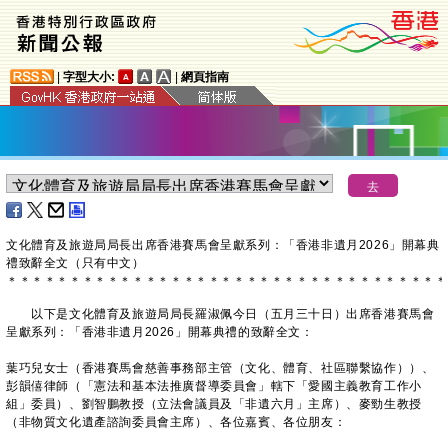
|
字型大小:
|
網頁指南
文化體育及旅遊局局長出席香港賽馬會呈獻系列：「香港非遺月2026」開幕典
禮致辭全文（只有中文）
＊
＊
＊
＊
＊
＊
＊
＊
＊
＊
＊
＊
＊
＊
＊
＊
＊
＊
＊
＊
＊
＊
＊
＊
＊
＊
＊
＊
＊
＊
＊
＊
＊
＊
＊
​以下是文化體育及旅遊局局長羅淑佩今日（五月三十日）出席香港賽馬會
呈獻系列：「香港非遺月2026」開幕典禮的致辭全文：
葉巧兒女士（香港賽馬會慈善事務部主管（文化、體育、社區聯繫協作））、
彭韻僖律師（「憲法和基本法推廣督導委員會」轄下「愛國主義教育工作小
組」委員）、劉智鵬教授（立法會議員及「非遺六月」主席）、麥勁生教授
（非物質文化遺產諮詢委員會主席）、各位嘉賓、各位朋友：