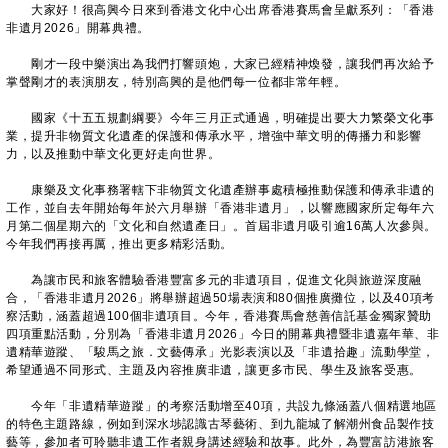
大家好！很高興今日來到香港文化中心出席香港賽馬會呈獻系列：「香港
非遺月2026」開幕典禮。
剛才一段中樂演出為我們打響頭炮，大家已經精神煥發，讓我們再次給予
掌聲剛才的表演朋友，特別高興的是他們每一位都非常年輕。
國家《十五五規劃綱要》今年三月正式通過，明確提出要大力繁榮文化事
業，提升非物質文化遺產的保護和傳承水平，增強中華文明的傳播力和影響
力，以及推動中華文化更好走向世界。
康樂及文化事務署轄下非物質文化遺產辦事處積極推動保護和傳承非遺的
工作，並自去年開始每年於六月舉辦「香港非遺月」，以響應國家所定每年六
月第二個星期六的「文化和自然遺產日」。首屆非遺月吸引逾16萬人次參與。
今年我們再接再厲，推出更多精彩活動。
為讓市民和旅客體驗香港豐富多元的非遺項目，促進文化與旅遊深度融
合，「香港非遺月2026」將舉辦超過50場表演和80個推廣攤位，以及40項考
察活動，涵蓋超過100個非遺項目。今年，香港賽馬會慈善信託基金獨家贊助
四項重點活動，分別為「香港非遺月2026」今日的開幕典禮暨非遺嘉年華、非
遺精華遊蹤、「駿馬之旅．文藝傳承」光影表演以及「非遺拾趣」流動學堂，
希望通過不同形式、主題及內容推廣非遺，讓更多市民、學生及旅客受惠。
今年「非遺精華遊蹤」的考察活動增至40項，共設九條涵蓋八個精選地區
的特色主題路線，例如到深水埗認識古琴藝術、到九龍城了解潮州食品製作技
藝等，參加者可聆聽非遺工作者親身講述經驗和故事。此外，為豐富訪港旅客