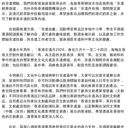
的非遺體驗，我們與香港旅遊發展局合作，為旅客舉辦深水埗及跑馬地「非遺
精華遊蹤」，另外亦與香港國際機場合作，推出「非遺伴你飛：期間限定展
示」及港式奶茶製作技藝現場示範，希望旅客在品嚐我們的港式奶茶之餘，亦
可了解香港非遺的深厚內涵。
在校園推廣方面，「非遺拾趣」流動學堂將走訪本地中小學，學生不僅能
通過閱讀展板了解內容，還可參與趣味遊戲、觀賞各種示範，以及參加工作坊
體驗非遺技藝，與非遺工作者交流，親身感受非遺和中華文化的樂趣。
適逢今年馬年，「香港非遺月2026」會在六月十一至二十四日，每晚在香
港太空館外牆呈獻以「馬」為主題的光影表演，展現「馬」在文物、藝術和科
學中所蘊含的豐富歷史文化元素及非遺價值。此外，非遺月期間亦有各種配合
活動，包括同樂日、嘉年華、高峰會及講座等，歡迎市民及旅客踴躍參與。
今明兩日，文化中心廣場將舉行非遺嘉年華，大家可以欣賞非遺舞台表
演、巡遊和快閃節目，亦可到活動攤位親身體驗非遺如何融入日常生活當中，
並連結不同世代及社群。現場設有非遺創意市集，藉此推廣非遺文創產品。一
會兒我也會看看，會否有些收穫。我們特別安排了參與文創產業發展處（文創
處）不同項目的香港設計師及品牌，在攤位展銷他們以非遺為主題的文創產
品。這些產品分別來自文創處與故宮文創合辦的「香港文創薈萃」系列非遺
篇、文創處資助的「香港原創潮玩展」聯乘非遺篇，以及剛剛在深圳文博會
（中國（深圳）國際文化產業博覽交易會）展出的香港館。希望透過富香港特
色的文創產品，讓香港非遺更深入民心。
在此，我衷心感謝香港賽馬會慈善信託基金的鼎力支持，並感謝策略夥伴