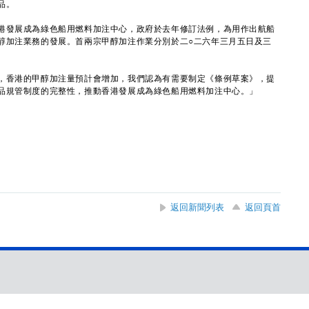
品。
發展成為綠色船用燃料加注中心，政府於去年修訂法例，為用作出航船
醇加注業務的發展。首兩宗甲醇加注作業分別於二○二六年三月五日及三
香港的甲醇加注量預計會增加，我們認為有需要制定《條例草案》，提
品規管制度的完整性，推動香港發展成為綠色船用燃料加注中心。」
。
返回新聞列表
返回頁首