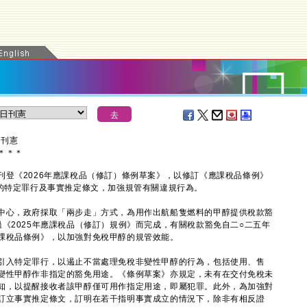
日刊憲
＊
＊
＊
《2026年應課稅品（修訂）條例草案》，以修訂《應課稅品條例》
醇的特定罪行及事實推定條文，加強規管有關違規行為。
心，政府採取「兩步走」方式，為用作出航船隻燃料的甲醇提供稅款豁
《2025年應課稅品（修訂）規例》而完成，有關稅款豁免自二○二五年
課稅品條例》，以加強對免稅甲醇的規管效能。
入特定罪行，以遏止不當處理免稅非變性甲醇的行為，包括使用、售
變性甲醇作非指定的豁免用途。《條例草案》亦規定，未有在交付免稅未
知，以提醒接收者該甲醇僅可用作指定用途，即屬犯罪。此外，為加強對
訂立事實推定條文，訂明在若干指明事實成立的情況下，除非有相反證