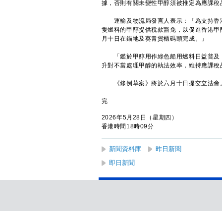
據，否則有關未變性甲醇須被推定為應課稅
運輸及物流局發言人表示：「為支持香港
隻燃料的甲醇提供稅款豁免，以促進香港甲
月十日在錨地及葵青貨櫃碼頭完成。」
「鑑於甲醇用作綠色船用燃料日益普及，
升對不當處理甲醇的執法效率，維持應課稅
《條例草案》將於六月十日提交立法會
完
2026年5月28日（星期四）
香港時間18時09分
新聞資料庫
昨日新聞
即日新聞