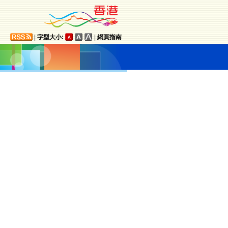
|
字型大小:
|
網頁指南