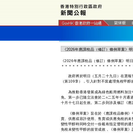
​《2026年應課稅品（修訂）條例草案》明
＊
＊
＊
＊
＊
＊
＊
＊
＊
＊
＊
＊
＊
＊
＊
＊
＊
＊
＊
政府將於明日（五月二十九日）在憲報刊登
（第109章），引入針對不當處理免稅甲
為推動香港發展成為綠色船用燃料加注中
免。第一步已隨立法會於二○二五年十月通過
十月十七日起生效。第二步則涉及修訂《應
《條例草案》旨在於《應課稅品條例》引
賣、供應或容許使用、售賣或供應免稅的未
變性甲醇時同時交付一份載有指定聲明的通
免稅未變性甲醇的規管成效，《條例草案》