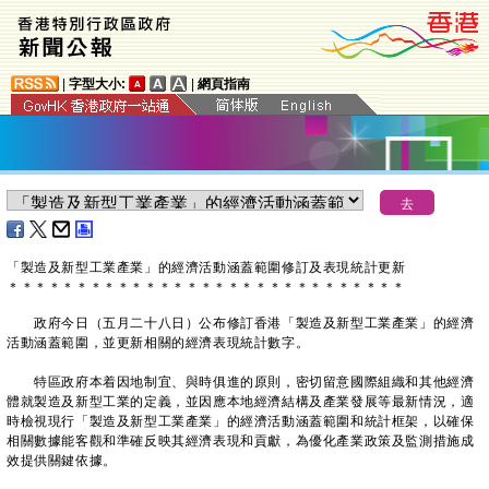
|
字型大小:
|
網頁指南
「製造及新型工業產業」的經濟活動涵蓋範圍修訂及表現統計更新
＊
＊
＊
＊
＊
＊
＊
＊
＊
＊
＊
＊
＊
＊
＊
＊
＊
＊
＊
＊
＊
＊
＊
＊
＊
＊
＊
＊
＊
政府今日（五月二十八日）公布修訂香港「製造及新型工業產業」的經濟
活動涵蓋範圍，並更新相關的經濟表現統計數字。
特區政府本着因地制宜、與時俱進的原則，密切留意國際組織和其他經濟
體就製造及新型工業的定義，並因應本地經濟結構及產業發展等最新情況，適
時檢視現行「製造及新型工業產業」的經濟活動涵蓋範圍和統計框架，以確保
相關數據能客觀和準確反映其經濟表現和貢獻，為優化產業政策及監測措施成
效提供關鍵依據。