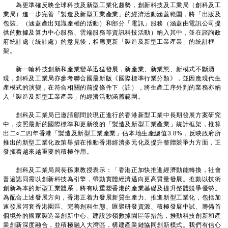
為更準確反映全球科技及新型工業化趨勢，創新科技及工業局（創科及工
業局）進一步完善「製造及新型工業產業」的經濟活動涵蓋範圍，將「出版及
包裝」（涵蓋產出知識產權的活動）和部分「電訊」服務（涵蓋由電訊公司提
供的數據及算力中心服務、雲端服務等資訊科技活動）納入其中，並在諮詢政
府統計處（統計處）的意見後，相應更新「製造及新型工業產業」的統計框
架。
新一輪科技創新和產業變革迅猛發展，新產業、新業態、新模式不斷湧
現，創科及工業局亦參考聯合國最新版《國際標準行業分類》，並因應現代生
產模式的演變，在符合相關的前提條件下（註），將生產工序外判的業務亦納
入「製造及新型工業產業」的經濟活動涵蓋範圍。
創科及工業局已邀請顧問於現正進行的香港新型工業中長期發展方案研究
中，按照最新的國際標準和更新後的「製造及新型工業產業」統計框架，推算
出二○二四年香港「製造及新型工業產業」佔本地生產總值3.8%，反映政府所
推出的新型工業化政策舉措在推動香港經濟多元化及提升整體競爭力方面，正
發揮着越來越重要的積極作用。
創科及工業局局長孫東教授表示：「香港正加快推進經濟動能轉換，社會
普遍認同需以創新科技為引擎，帶動實體經濟邁向更高質量發展。推動以技術
創新為本的新型工業體系，將有助重塑香港的產業基礎及提升整體競爭優勢。
為配合上述發展方向，香港正着力發展新質生產力、推進新型工業化，包括加
速發展河套香港園區、完善創科生態、匯聚研發資源、積極發展中試、籌備首
個境外的國家製造業創新中心、建設沙嶺數據園區等措施，推動科技創新和產
業創新深度融合，並積極融入大灣區，構建產業鏈協同創新模式。我們有信心