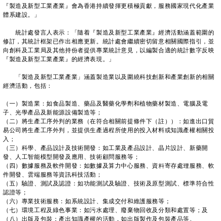
『製造及新型工業產業』會為香港持續發揮更積極貢獻，服務國家現代化產業
體系建設。」
統計處發言人表示：「隨着『製造及新型工業產業』經濟活動涵蓋範圍的
修訂，其統計框架已作出相應更新。統計處會繼續密切留意相關國際指引，並
向創科及工業局及其他持份者提供專業統計意見，以編製合適的統計數字反映
『製造及新型工業產業』的經濟表現。」
「製造及新型工業產業」涵蓋製造業以及圍繞科技創新和產業創新的相關
經濟活動，包括：
（一）製造業：如食品製造、藥品及醫藥化學劑和植物藥材製造、電腦及電
子、光學產品及新能源設備製造等；
（二）將生產工序外判的業務（在符合相關前提條件下（註））：如進出口貿
易公司將生產工序外判，並提供生產過程所使用的投入材料或知識產權相關投
入；
（三）科學、產品設計及技術開發：如工業及產品設計、晶片設計、新藥開
發、人工智能模型開發及應用、技術顧問服務等；
（四）數據服務及軟件開發：如數據及算力中心服務、資料寄存處理服務、軟
件開發、雲端服務等資訊科技活動；
（五）驗證、測試及認證：如功能測試及驗證、技術及原型測試、標準符合性
認證等；
（六）專業技術服務：如系統設計、集成交付和維護服務等；
（七）環境工程及綠色事業：如污水處理、廢棄物回收及分類和處置等；及
（八）出版及包裝：產出知識產權的活動，如出版製作及包裝產品等。