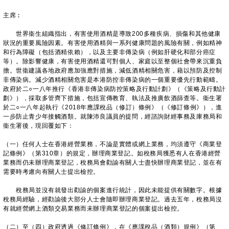
主席︰
世界衞生組織指出，有害使用酒精是導致200多種疾病、損傷和其他健康
狀況的重要風險因素。有害使用酒精與一系列健康問題的風險有關，例如精神
和行為障礙（包括酒精依賴），以及主要非傳染病（例如肝硬化和部分癌症
等）。除影響健康，有害使用酒精還可對個人、家庭以至整個社會帶來沉重負
擔。世衞建議各地政府應加強應對措施，減低酒精相關危害，藉以預防及控制
非傳染病。減少酒精相關危害是本港防控非傳染病的一個重要優先行動範疇。
政府於二○一八年推行《香港非傳染病防控策略及行動計劃》（《策略及行動計
劃》），採取多管齊下措施，包括宣傳教育、執法及推廣飲酒篩查等。衞生署
於二○一八年起執行《2018年應課稅品（修訂）條例》（《修訂條例》），進
一步防止青少年接觸酒類。就陳沛良議員的提問，經諮詢財經事務及庫務局和
衞生署後，現回覆如下：
（一）任何人士在香港經營業務，不論是實體或網上業務，均須遵守《商業登
記條例》（第310章）的規定，辦理商業登記。如稅務局獲悉有人在香港經營
業務而仍未辦理商業登記，稅務局會勸諭有關人士盡快辦理商業登記，並在有
需要時考慮向有關人士提出檢控。
稅務局並沒有就發出勸諭的個案進行統計，因此未能提供有關數字。根據
稅務局經驗，經勸諭後大部分人士會隨即辦理商業登記。過去五年，稅務局沒
有就經營網上酒類交易業務而未辦理商業登記的個案提出檢控。
（二）至（四）政府透過《修訂條例》，在《應課稅品（酒類）規例》（第