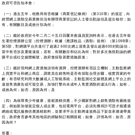
政府可否告知本會：
（一）過去五年，稅務局有否根據《商業登記條例》（第310章）的規定，向
經營網上酒類交易業務但沒有辦理商業登記的人士發出勸諭信及提出檢控；如
有，有關數目及成效分別為何；
（二）鑑於政府於今年二月二十五日回覆本會議員質詢時表示，在過去五年衞
生署控煙酒辦公室（控煙酒辦）根據《應課稅品（酒類）規例》（第109B章）
第5部，對網購平台共進行了超過2 600次網上巡查及發出超過600封勸諭信，
當中有否涉及重複違規；若有，有關數目和佔比為何；對於多次無視勸諭的網
購平台或社交媒體帳號，政府會採取甚麼措施跟進；
（三）鑑於現時網上賣酒無須領有酒牌，控煙酒辦有否設立機制，主動監察網
上買賣平台和網上商店，調查其在銷售時是否有採取合理步驟，核實買家的年
齡；有否研究利用大數據或人工智能系統，主動監測社交媒體及網上平台上的
違規售酒廣告或可疑交易，加強打擊向未成年人售賣酒類的違法行為；如有，
成效為何；如否，原因為何；及
（四）為保障青少年健康，規範酒精供應，不少國家對網上銷售酒類有嚴格規
定，例如新加坡規定個人或企業，包括電商平台，必須先獲得許可證才能通過
網絡或電訊服務供應酒精飲料，並要求平台主動將違規商品下架並承擔連帶責
任，政府會否參考其他地區的經驗制訂相關規範；如會，詳情為何；如否，原
因為何？
答覆：