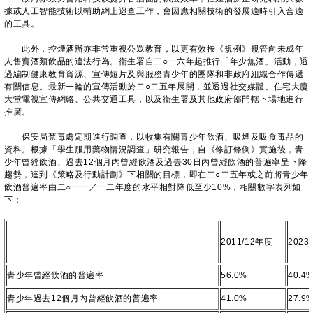
據或人工智能技術以輔助網上巡查工作，會因應相關技術的發展適時引入合適
的工具。
此外，控煙酒辦亦非常重視公眾教育，以更有效按《規例》規管向未成年
人售賣酒類飲品的違法行為。衞生署自二○一六年起推行「年少無酒」活動，透
過編制健康教育資源、宣傳短片及與服務青少年的團隊和非政府組織合作傳遞
有關信息。最新一輪的宣傳活動於二○二五年展開，並透過社交媒體、住宅大廈
大堂電視宣傳網絡、公共交通工具，以及衞生署及其他政府部門轄下場地進行
推廣。
保安局禁毒處定期進行調查，以收集有關青少年飲酒、吸煙及吸食毒品的
資料。根據「學生服用藥物情況調查」研究報告，自《修訂條例》實施後，青
少年曾經飲酒、過去12個月內曾經飲酒及過去30日內曾經飲酒的普遍率呈下降
趨勢，達到《策略及行動計劃》下相關的目標，即在二○二五年或之前將青少年
飲酒普遍率由二○一一／一二年度的水平相對降低至少10%，相關數字表列如
下：
2011/12年度
2023
青少年曾經飲酒的普遍率
56.0%
40.4
青少年過去12個月內曾經飲酒的普遍率
41.0%
27.9