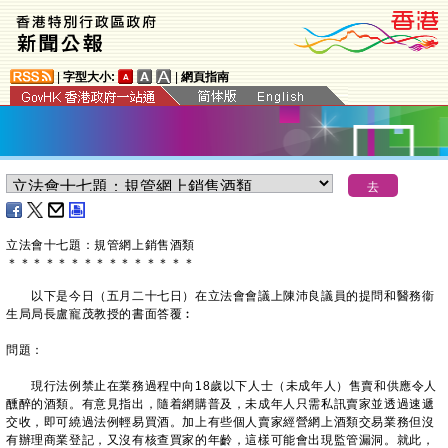
|
字型大小:
|
網頁指南
立法會十七題：規管網上銷售酒類
＊
＊
＊
＊
＊
＊
＊
＊
＊
＊
＊
＊
＊
＊
＊
以下是今日（五月二十七日）在立法會會議上陳沛良議員的提問和醫務衞
生局局長盧寵茂教授的書面答覆︰
問題：
現行法例禁止在業務過程中向18歲以下人士（未成年人）售賣和供應令人
醺醉的酒類。有意見指出，隨着網購普及，未成年人只需私訊賣家並透過速遞
交收，即可繞過法例輕易買酒。加上有些個人賣家經營網上酒類交易業務但沒
有辦理商業登記，又沒有核查買家的年齡，這樣可能會出現監管漏洞。就此，