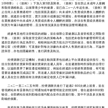
109B章）（《規例》）下加入第5部及附表。《規例》旨在防止未成年人接觸
和取得酒精飲品，以保障青少年的健康，並已自二○一八年起生效。《規例》禁
止任何人在業務過程中（包括當面及遙距）向未成年人售賣或供應令人醺醉的
酒類，就遙距分發而言，賣方須展示或播放訂明通知，表明根據香港法律不得
在業務過程中向未成年人售賣或供應令人醺醉的酒類，亦須在售賣或供應前收
到買方年滿18歲的聲明，且沒有情況讓其合理懷疑該聲明屬虛假。
經參考其他司法管轄區的經驗，並在保障公眾健康以及規管程度之間取得
平衡，《規例》採取規管交易行為的策略為本，包括把未收取年齡聲明即完成
遙距交易的行為定為罪行。相較例如向賣方批出許可證的做法，衞生署控煙酒
辦公室（控煙酒辦）可直接針對每次涉嫌向未成年人售酒的違法行為，不論持
證與否，亦包括隱蔽銷售，進行調查及執法。
控煙酒辦已訂定機制，持續主動與業界包括網上平台溝通並提供指引，包
括分別適用於賣家和受僱於賣家的送遞人員等，在送遞酒類時所採取的合理行
動，以協助業界了解並遵從相關規定，例如在經遙距分發銷售酒類後，有可能
需要送遞服務完成該訂單，而送遞人員若受僱於該銷售酒類飲品的公司，該送
遞人員在交出酒類前有法律責任確定收貨人已年滿18歲。
二○二一至二○二五年間，控煙酒辦共進行了超過2 600次網上巡查，並在
發現網站未有妥善執行訂明通知或年齡聲明規定的情況時，發出超過600封勸
喻信，全部網站在收到勸喻信後均配合並作出跟進行動，當中不涉及多次無視
勸喻的個案。
政府亦致力善用科技以提升各層面的執法效率，控煙酒辦正研究利用大數