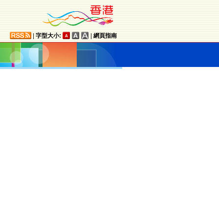
|
字型大小:
|
網頁指南