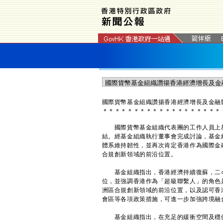
​國際貨幣基金組織讚揚香港經濟增長及金融
＊
＊
＊
＊
＊
＊
＊
＊
＊
＊
＊
＊
＊
＊
＊
＊
＊
＊
＊
國際貨幣基金組織代表團的工作人員上星
結。經基金組織執行董事會完成討論，基金
體系維持韌性，並再次肯定香港作為國際金
合規創新領域的前沿位置。
基金組織指出，香港經濟持續復蘇，二○
位，並強調香港作為「超級聯繫人」的角色
洲區合規創新領域的前沿位置，以及認可香
會區等各項政策措施，可進一步加強跨境融
基金組織指出，在充足的緩衝空間及穩健