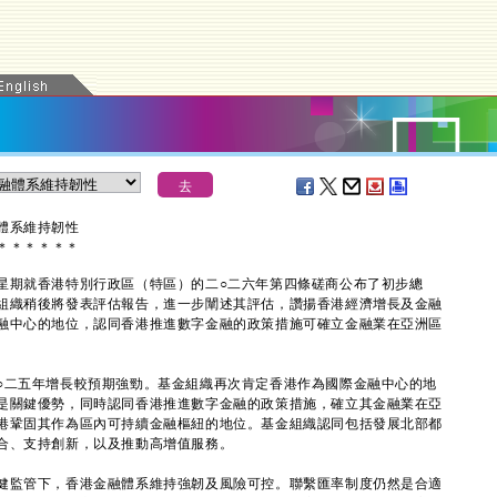
體系維持韌性
＊
＊
＊
＊
＊
＊
期就香港特別行政區（特區）的二○二六年第四條磋商公布了初步總
組織稍後將發表評估報告，進一步闡述其評估，讚揚香港經濟增長及金融
融中心的地位，認同香港推進數字金融的政策措施可確立金融業在亞洲區
二五年增長較預期強勁。基金組織再次肯定香港作為國際金融中心的地
是關鍵優勢，同時認同香港推進數字金融的政策措施，確立其金融業在亞
港鞏固其作為區內可持續金融樞紐的地位。基金組織認同包括發展北部都
合、支持創新，以及推動高增值服務。
監管下，香港金融體系維持強韌及風險可控。聯繫匯率制度仍然是合適