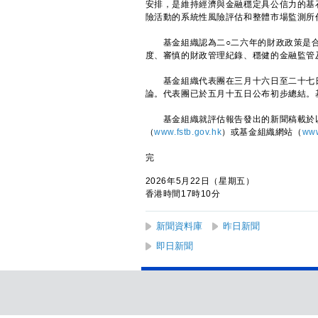
安排，是維持經濟與金融穩定具公信力的基
險活動的系統性風險評估和整體市場監測所
基金組織認為二○二六年的財政政策是合
度、審慎的財政管理紀錄、穩健的金融監管
基金組織代表團在三月十六日至二十七日
論。代表團已於五月十五日公布初步總結。
基金組織就評估報告發出的新聞稿載於
（
www.fstb.gov.hk
）或基金組織網站（
www
完
2026年5月22日（星期五）
香港時間17時10分
新聞資料庫
昨日新聞
即日新聞