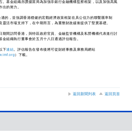
石。基金組織亦讚揚當局為加強非銀行金融機構監察框架，以及加強高風
作出的努力。
適的，並強調香港穩健的宏觀經濟政策框架在具公信力的聯繫匯率制
及靈活市場支持下，在中期而言，為重整財政緩衝提供了堅實基礎。
期間訪問香港，與特區政府官員、金融監管機構及私營機構代表進行討
基金組織執行董事會於五月十八日通過評估報告。
以下
連結
。評估報告在發布後將可從財經事務及庫務局網站
.imf.org
）下載。
返回新聞列表
返回頁首