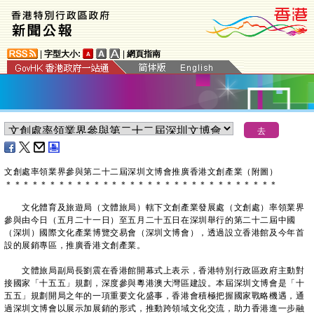
|
字型大小:
|
網頁指南
文創處率領業界參與第二十二屆深圳文博會推廣香港文創產業（附圖）
＊
＊
＊
＊
＊
＊
＊
＊
＊
＊
＊
＊
＊
＊
＊
＊
＊
＊
＊
＊
＊
＊
＊
＊
＊
＊
＊
＊
＊
＊
＊
文化體育及旅遊局（文體旅局）轄下文創產業發展處（文創處）率領業界
參與由今日（五月二十一日）至五月二十五日在深圳舉行的第二十二屆中國
（深圳）國際文化產業博覽交易會（深圳文博會），透過設立香港館及今年首
設的展銷專區，推廣香港文創產業。
文體旅局副局長劉震在香港館開幕式上表示，香港特別行政區政府主動對
接國家「十五五」規劃，深度參與粵港澳大灣區建設。本屆深圳文博會是「十
五五」規劃開局之年的一項重要文化盛事，香港會積極把握國家戰略機遇，通
過深圳文博會以展示加展銷的形式，推動跨領域文化交流，助力香港進一步融