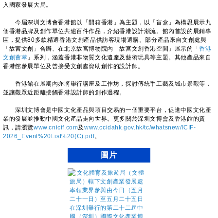
入國家發展大局。
今屆深圳文博會香港館以「開箱香港」為主題，以「盲盒」為構思展示九
個香港品牌及創作單位共逾百件作品，介紹香港設計潮流。館內首設的展銷專
區，提供80多款精選香港文創產品供訪客現場選購。部分產品來自文創處與
「故宮文創」合辦、在北京故宮博物院內「故宮文創香港空間」展示的「
香港
文創薈萃
」系列，涵蓋香港非物質文化遺產及藝術玩具等主題。其他產品來自
香港館參展單位及曾接受文創處資助創作的設計師。
香港館在展期內亦將舉行講座及工作坊，探討傳統手工藝及城市景觀等，
並讓觀眾近距離接觸香港設計師的創作過程。
深圳文博會是中國文化產品與項目交易的一個重要平台，促進中國文化產
業的發展並推動中國文化產品走向世界。更多關於深圳文博會及香港館的資
訊，請瀏覽
www.cnicif.com
及
www.ccidahk.gov.hk/tc/whatsnew/ICIF-
2026_Event%20List%20(C).pdf
。
圖片