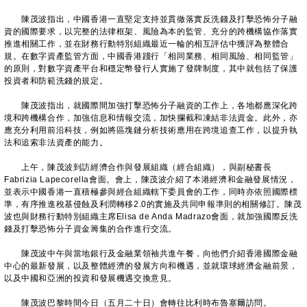
陳茂波指出，中國香港一直堅定支持並貫徹落實反洗錢及打擊恐怖分子融
資的國際要求，以完整的法律框架、風險為本的監管、充分的跨機構協作落實
推進相關工作，並在財務行動特別組織最近一輪的相互評估中獲評為整體合
規。在數字資產監管方面，中國香港踐行「相同業務、相同風險、相同監管」
的原則，對數字資產平台和穩定幣發行人實施了發牌制度，其中就包括了保護
投資者和防範洗錢的規定。
陳茂波指出，就國際間加強打擊恐怖分子融資的工作上，各地都應深化跨
境和跨機構合作，加強信息和情報交流，加快攔截和凍結非法資金。此外，亦
應充分利用前沿科技，例如將區塊鏈分析技術應用在跨境追查工作，以提升執
法和追索非法資產的能力。
上午，陳茂波到訪經濟合作與發展組織（經合組織），與副秘書長
Fabrizia Lapecorella會面。會上，陳茂波介紹了本港經濟和金融發展情況，
並表示中國香港一直積極參與經合組織轄下委員會的工作，同時亦依照國際標
準，有序推進稅基侵蝕及利潤轉移2.0的實施及共同申報準則的相關修訂。陳茂
波也與財務行動特別組織主席Elisa de Anda Madrazo會面，就加強國際反洗
錢及打擊恐怖分子資金籌集的合作進行交流。
陳茂波中午與當地銀行及金融業領袖共進午餐，向他們介紹香港國際金融
中心的最新發展，以及整體經濟的發展方向和機遇，並就環球經濟金融前景，
以及中國和亞洲的投資和發展機遇交換意見。
陳茂波巴黎時間今日（五月二十日）會轉往比利時布魯塞爾訪問。