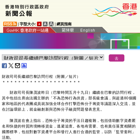
|
字型大小:
|
網頁指南
財政司司長繼續巴黎訪問行程（附圖／短片）
＊
＊
＊
＊
＊
＊
＊
＊
＊
＊
＊
＊
＊
＊
＊
＊
＊
＊
＊
＊
財政司司長陳茂波昨日（巴黎時間五月十九日）繼續在巴黎的訪問行程，
其中包括出席由法國主辦的「不為恐怖行為供資」部長級會議，與超過80個國
家和地區的代表團成員就加強全球合作打擊恐怖分子籌資等議題深入交流，並
在討論環節上，就金融創新與恐怖分子融資問題發表意見。
陳茂波在會上指出，恐怖分子籌資的手法日趨複雜，包括借助數字資產匿
名和快捷的特質跨境轉移資金，逃避追查。各地有需要、也有責任落實相關的
國際標準，包括對數字資產平台和發行人進行合適的監管，以防「監管套利」
活動。