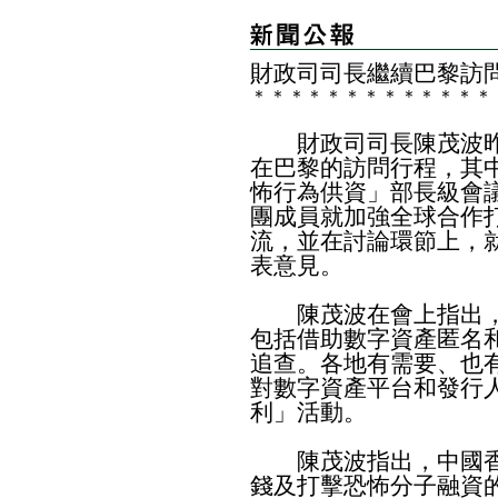
財政司司長繼續巴黎訪
＊
＊
＊
＊
＊
＊
＊
＊
＊
＊
＊
＊
＊
財政司司長陳茂波昨
在巴黎的訪問行程，其
怖行為供資」部長級會
團成員就加強全球合作
流，並在討論環節上，
表意見。
陳茂波在會上指出，
包括借助數字資產匿名
追查。各地有需要、也
對數字資產平台和發行
利」活動。
陳茂波指出，中國香
錢及打擊恐怖分子融資