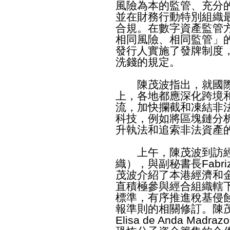
風險為本的監管、充分
並在財務行動特別組織
合規。在數字資產監管
相同風險、相同監管」
發行人實施了發牌制度
洗錢的規定。
陳茂波指出，就國際
上，各地都應深化跨境
流，加快攔截和凍結非
科技，例如將區塊鏈分
升執法和追索非法資產
上午，陳茂波到訪經
織），與副秘書長Fabrizi
茂波介紹了本港經濟和
直積極參與經合組織轄
標準，有序推進稅基侵蝕
報準則的相關修訂。陳
Elisa de Anda M