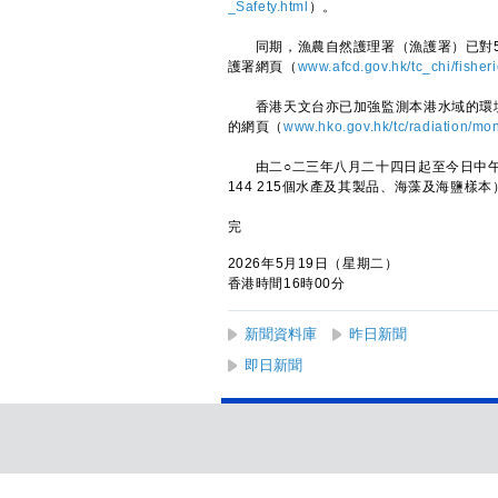
_Safety.html
）。
同期，漁農自然護理署（漁護署）已對5
護署網頁（
www.afcd.gov.hk/tc_chi/fisher
香港天文台亦已加強監測本港水域的環境
的網頁（
www.hko.gov.hk/tc/radiation/mon
由二○二三年八月二十四日起至今日中午，
144 215個水產及其製品、海藻及海鹽樣
完
2026年5月19日（星期二）
香港時間16時00分
新聞資料庫
昨日新聞
即日新聞