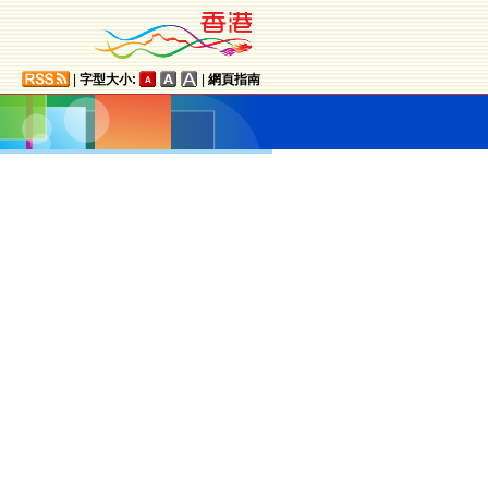
|
字型大小:
|
網頁指南