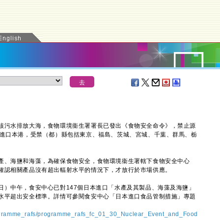
污水排放大海，食物環境衞生署署長已發出《食物安全命令》，禁止源
品進口本港，受禁（都）縣包括東京、福島、茨城、宮城、千葉、群馬、栃
、海鹽和海藻，為確保食物安全，食物環境衞生署轄下食物安全中心
確認相關產品沒有超出輻射水平的情況下，才放行於市場供應。
中午，食安中心已對147個日本進口「水產及其製品、海藻及海鹽」
水平超出安全標準。詳情可參閱食安中心「日本進口食品管制措施」專題
rogramme_rafs/programme_rafs_fc_01_30_Nuclear_Event_and_Food