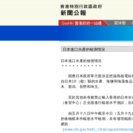
日本進口水產的檢測情況
＊
＊
＊
＊
＊
＊
＊
＊
＊
＊
＊
因應日本政府單方面決定把福島核電站核
自日本10（都）縣的水產、海鹽和海藻食
木、新潟、長野和埼玉。
至於其他未有被禁止輸入香港的日本水產
（食安中心）正全面進行輻射水平測試；在
由五月十八日中午截至今日（五月十九日）
的食物樣本作輻射水平檢測，未有發現輻射
網頁
（
www.cfs.gov.hk/tc_chi/programme/p