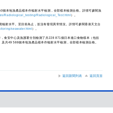
0個本地漁產品樣本作輻射水平檢測，全部樣本檢測合格。詳情可參閱漁
ies/Radiological_testing/Radiological_Test.html
）。
輻射水平。至目前為止，並沒有發現異常情況。詳情可參閱香港天文台
itoring/seawater.html
）。
食安中心及漁護署分別檢測了共228 871個日本進口食物樣本（包括
本）及共49 588個本地漁產品樣本作輻射水平檢測，全部樣本檢測合格。
返回新聞列表
返回頁首