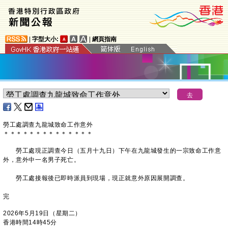
|
字型大小:
|
網頁指南
勞工處調查九龍城致命工作意外
＊
＊
＊
＊
＊
＊
＊
＊
＊
＊
＊
＊
＊
＊
勞工處現正調查今日（五月十九日）下午在九龍城發生的一宗致命工作意
外，意外中一名男子死亡。
勞工處接報後已即時派員到現場，現正就意外原因展開調查。
完
2026年5月19日（星期二）
香港時間14時45分