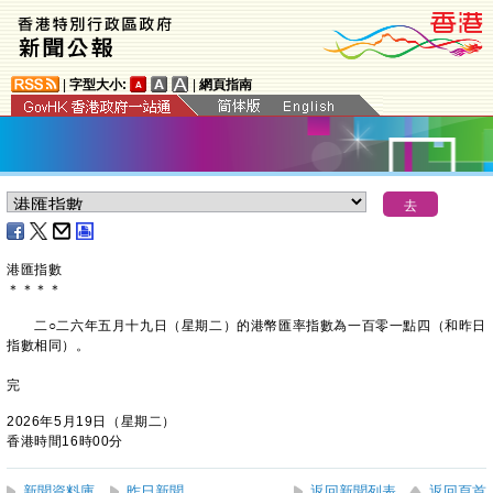
|
字型大小:
|
網頁指南
港匯指數
＊
＊
＊
＊
二○二六年五月十九日（星期二）的港幣匯率指數為一百零一點四（和昨日
指數相同）。
完
2026年5月19日（星期二）
香港時間16時00分
新聞資料庫
昨日新聞
返回新聞列表
返回頁首