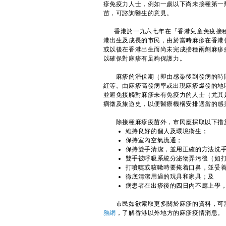
疹免疫力人士，例如一歲以下尚未接種第一
苗，可諮詢醫生的意見。
香港於一九六七年在「香港兒童免疫接種
港出生及成長的市民，由於當時麻疹在香港
或以後在香港出生而尚未完成接種兩劑麻疹
以確保對麻疹有足夠保護力。
麻疹的潛伏期（即由感染後到發病的時間
紅等。由麻疹高發病率或出現麻疹爆發的地
並避免接觸對麻疹未有免疫力的人士（尤其
病徵及旅遊史，以便醫療機構安排適當的感
除接種麻疹疫苗外，市民應採取以下措
維持良好的個人及環境衞生；
保持室內空氣流通；
保持雙手清潔，並用正確的方法洗
雙手被呼吸系統分泌物弄污後（如
打噴嚏或咳嗽時要掩着口鼻，並妥
徹底清潔用過的玩具和家具；及
病患者在出疹後的四日內不應上學
​市民如欲索取更多關於麻疹的資料，可
務網
，了解香港以外地方的麻疹疫情消息。