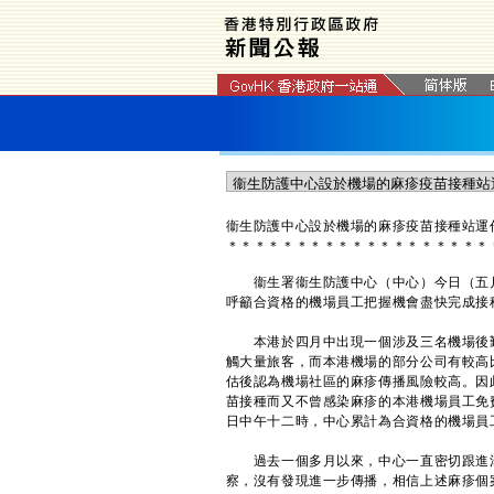
衞生防護中心設於機場的麻疹疫苗接種站運
＊
＊
＊
＊
＊
＊
＊
＊
＊
＊
＊
＊
＊
＊
＊
＊
＊
＊
＊
衞生署衞生防護中心（中心）今日（五月
呼籲合資格的機場員工把握機會盡快完成接
本港於四月中出現一個涉及三名機場後
觸大量旅客，而本港機場的部分公司有較高
估後認為機場社區的麻疹傳播風險較高。因
苗接種而又不曾感染麻疹的本港機場員工免
日中午十二時，中心累計為合資格的機場員工
過去一個多月以來，中心一直密切跟進涉
察，沒有發現進一步傳播，相信上述麻疹個