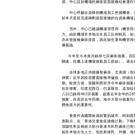
源，中心設於機場的麻疹疫苗接種站會運作
中心呼籲合資格的機場員工把握機會，盡
於本月底前完成兩劑疫苗接種的合資格機場
另外，中心已建議機場管理局（機管局）
力。由於機場非本地出生員工比例較高，加
亦未曾接種麻疹疫苗，因此衞生署和機管局
播風險。
今年至今本港共錄得七宗麻疹個案，四宗
關連，同屬上述機場後勤員工群組）。過去
全球多地正持續爆發麻疹，北美洲（包括
律賓）近年因疫苗覆蓋接種率偏低，持續出現
期。歐洲方面，英國和西班牙今年麻疹個案有
在菲律賓、印度尼西亞、巴基斯坦、孟加拉
八日已錄得462宗個案，超過去年全年的26
個案，亦高於去年同期。海外大部分個案均
體免疫力的重要性。
香港作為國際旅遊頻繁的城市，時刻面對
查顯示，在「香港兒童免疫接種計劃」下兩
清陽性率反映絕大部分香港市民對麻疹已有
如非本地出生人士，包括新移民、外傭、海