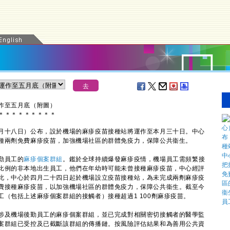
作至五月底（附圖）
＊
＊
＊
＊
＊
＊
＊
＊
＊
十八日）公布，設於機場的麻疹疫苗接種站將運作至本月三十日。中心
種兩劑免費麻疹疫苗，加強機場社區的群體免疫力，保障公共衞生。
勤員工的
麻疹個案群組
。鑑於全球持續爆發麻疹疫情，機場員工需頻繁接
比例的非本地出生員工，他們在年幼時可能未曾接種麻疹疫苗，中心經評
此，中心於四月二十四日起於機場設立疫苗接種站，為未完成兩劑麻疹疫
費接種麻疹疫苗，以加強機場社區的群體免疫力，保障公共衞生。截至今
（包括上述麻疹個案群組的接觸者）接種超過1 100劑麻疹疫苗。
及機場後勤員工的麻疹個案群組，並已完成對相關密切接觸者的醫學監
案群組已受控及已截斷該群組的傳播鏈。按風險評估結果和為善用公共資