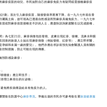
劑麻疹疫苗的幼兒。市民如對自己的麻疹免疫力有疑問或需接種麻疹疫
計劃」首次引入麻疹疫苗，隨後發病率逐漸下降。在一九六七年前在香
仍屬風土病，故可視為已透過自然感染而對麻疹具備免疫力。一九六七年
疫苗或對麻疹疫苗接種史不詳的人士，應盡快諮詢家庭醫生以完成接種，
）為七至21日。麻疹病徵包括發燒、皮膚出現紅疹、咳嗽、流鼻水和眼
區回港的旅遊人士如出現麻疹病徵（例如發燒、紅疹等），應立即求醫，
是孕婦和未滿一歲的嬰兒）。他們亦應在求診前預先知會醫護人員有關的
染控制措施，防止可能出現的傳播。
施預防感染麻疹：
手；
打噴嚏後）應立即洗手；
善清理口鼻排出的分泌物；
，避免將疾病傳染給未有免疫力的人。
瀏覽衞生防護中心
麻疹專頁
。準備出遊的市民亦可參考衞生署
旅遊健康服