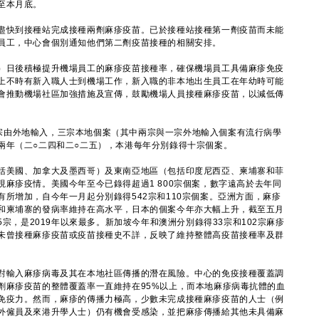
至本月底。
快到接種站完成接種兩劑麻疹疫苗。已於接種站接種第一劑疫苗而未能
員工，中心會個別通知他們第二劑疫苗接種的相關安排。
日後積極提升機場員工的麻疹疫苗接種率，確保機場員工具備麻疹免疫
上不時有新入職人士到機場工作，新入職的非本地出生員工在年幼時可能
會推動機場社區加強措施及宣傳，鼓勵機場人員接種麻疹疫苗，以減低傳
由外地輸入，三宗本地個案（其中兩宗與一宗外地輸入個案有流行病學
兩年（二○二四和二○二五），本港每年分別錄得十宗個案。
美國、加拿大及墨西哥）及東南亞地區（包括印度尼西亞、柬埔寨和菲
麻疹疫情。美國今年至今已錄得超過1 800宗個案，數字遠高於去年同
所增加，自今年一月起分別錄得542宗和110宗個案。亞洲方面，麻疹
和柬埔寨的發病率維持在高水平，日本的個案今年亦大幅上升，截至五月
5宗，是2019年以來最多。新加坡今年和澳洲分別錄得33宗和102宗麻疹
未曾接種麻疹疫苗或疫苗接種史不詳，反映了維持整體高疫苗接種率及群
輸入麻疹病毒及其在本地社區傳播的潛在風險。中心的免疫接種覆蓋調
劑麻疹疫苗的整體覆蓋率一直維持在95%以上，而本地麻疹病毒抗體的血
免疫力。然而，麻疹的傳播力極高，少數未完成接種麻疹疫苗的人士（例
外僱員及來港升學人士）仍有機會受感染，並把麻疹傳播給其他未具備麻