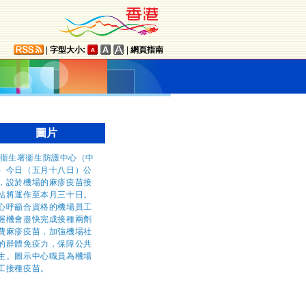
|
字型大小:
|
網頁指南
圖片