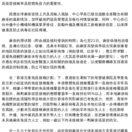
高疫苗接種率及群體免疫力的重要性。
因應全球麻疹疫情上升及其輸入風險，中心早前已發信提醒全港醫生有關
麻疹的最新情況，並呼籲他們提高警覺及呈報任何懷疑個案。同時，中心亦已
向外傭中介機構和機場業界發信，鼓勵外傭及機場員工接種麻疹疫苗，以保障
健康及防止病毒在社區傳播。
麻疹的潛伏期（即由感染後到發病的時間）為七至21日。麻疹病徵包括發
燒、皮膚出現紅疹、咳嗽、流鼻水和眼紅等。由麻疹高發病率或出現麻疹爆發
的地區回港的旅遊人士如出現麻疹病徵（例如發燒、紅疹等），應立即求醫，
並避免接觸對麻疹未有免疫力的人士（尤其是孕婦和未滿一歲的嬰兒）。他們
亦應在求診前預先知會醫護人員有關的病徵及旅遊史，以便醫療機構安排適當
的感染控制措施，防止可能出現的傳播。
在「香港兒童免疫接種計劃」下，透過衞生署轄下的母嬰健康院及學童免
疫注射小組提供的免疫接種服務，本港整體免疫接種覆蓋率一直維持在非常高
水平。根據小學學童的免疫接種覆蓋率及衞生署定期進行全港免疫接種覆蓋調
查顯示，兩劑麻疹疫苗接種的整體覆蓋率一直維持在95%以上，而本地麻疹病
毒抗體的血清陽性率反映絕大部分香港市民對麻疹已有免疫力。然而，香港作
為國際旅遊頻繁的城市，仍面對輸入麻疹病毒及其在本地社區進一步傳播的潛
在風險。少數未完成接種麻疹疫苗的人士（例如非本地出生人士，包括新移
民、外傭、海外僱員及來港升學人士）仍有機會受感染，並把麻疹傳播給其他
未具備麻疹免疫力人士，例如一歲以下尚未接種第一劑麻疹疫苗的幼兒。
在一九六七年前出生的市民，由於當時麻疹在全球多個地方及香港仍屬風