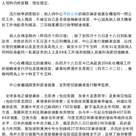
人現時仍然留醫，情況穩定。
流行病學調查顯示，病人與中心
早前公布
的兩宗麻疹個案在機場同一間公
司工作。病人獨居，不確定自己是否曾接種麻疹疫苗，中心認為病人很大機會
於工作地點受到感染。三宗個案屬流行病學關連個案。
病人在傳染期內（即四月十四日後），除了於四月十六日及十八日到私家
診所，亦曾於四月十五日及十九日到機場上班。中心正進行接觸者追蹤，以找
出密切接觸者以及是否涉及高危人士。截至今日下午五時，共有31名曾跟病人
同時段身處同一私家診所的人士及68名工作場所相關人員被列為密切接觸者。
中心在機場設立的健康站，自四月十八日至今已為超過200名在機場工作
的接觸者進行評估及接種疫苗。健康站將運作至星期三（四月二十二日），服
務時間為上午十時至下午五時。
中心會繼續調查和跟進個案，並對密切接觸者進行醫學監察。
全球多地正爆發麻疹，北美洲（包括美國、加拿大及墨西哥）及東南亞地區
（包括印度尼西亞、柬埔寨和菲律賓）近年因疫苗覆蓋接種率偏低，持續出現
麻疹疫情。美國今年至今已錄得約1 750宗個案，數字遠高於去年同期。歐洲
方面，英國和意大利近期麻疹個案有所增加，自今年一月起分別錄得407宗和
84宗個案。亞洲方面，麻疹在菲律賓、印度尼西亞和柬埔寨的發病率維持在高
水平，日本的個案今年亦大幅上升，截至四月八日已錄得236宗個案，高於過
去六年同期。新加坡和澳洲今年分別錄得27宗和92宗麻疹個案，亦高於去年同
期。海外大部分個案均未曾接種麻疹疫苗或疫苗接種史不詳，反映了維持整體