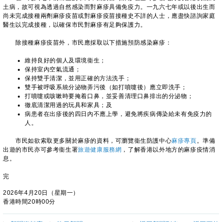
土病，故可視為透過自然感染而對麻疹具備免疫力。一九六七年或以後出生而
尚未完成接種兩劑麻疹疫苗或對麻疹疫苗接種史不詳的人士，應盡快諮詢家庭
醫生以完成接種，以確保市民對麻疹有足夠保護力。
除接種麻疹疫苗外，市民應採取以下措施預防感染麻疹：
維持良好的個人及環境衞生；
保持室內空氣流通；
保持雙手清潔，並用正確的方法洗手；
雙手被呼吸系統分泌物弄污後（如打噴嚏後）應立即洗手；
打噴嚏或咳嗽時要掩着口鼻，並妥善清理口鼻排出的分泌物；
徹底清潔用過的玩具和家具；及
病患者在出疹後的四日內不應上學，避免將疾病傳染給未有免疫力的
人。
​市民如欲索取更多關於麻疹的資料，可瀏覽衞生防護中心
麻疹專頁
。準備
出遊的市民亦可參考衞生署
旅遊健康服務網
，了解香港以外地方的麻疹疫情消
息。
完
2026年4月20日（星期一）
香港時間20時00分