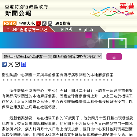
|
字型大小:
|
網頁指南
衞生防護中心調查一宗與早前個案有流行病學關連的本地麻疹個案
＊
＊
＊
＊
＊
＊
＊
＊
＊
＊
＊
＊
＊
＊
＊
＊
＊
＊
＊
＊
＊
＊
＊
＊
＊
＊
＊
＊
＊
​衞生署衞生防護中心（中心）今日（四月二十日）正調查一宗與早前個案
有流行病學關連的本地麻疹個案。因應全球麻疹疫情上升，加上三名於機場工
作的人士近日相繼感染麻疹，中心再次呼籲機場員工和外傭接種麻疹疫苗，以
保障健康及防止病毒在社區傳播。
最新個案涉及一名在機場工作的37歲男子，他於四月十五日起出現發燒及
肌肉痛，翌日出現咳嗽和喉嚨痛。他於四月十六日及十八日兩度到屯門一間私
家診所求診。病人於四月十八日晚上出現皮疹，翌日由中心安排他到瑪嘉烈醫
院接受隔離治療。他的臨床樣本今日證實對麻疹病毒核酸檢測呈陽性反應。病