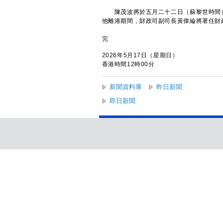
陳茂波將於五月二十二日（蘇黎世時間）
他離港期間，財政司副司長黃偉綸將署任財
完
2026年5月17日（星期日）
香港時間12時00分
新聞資料庫
昨日新聞
即日新聞