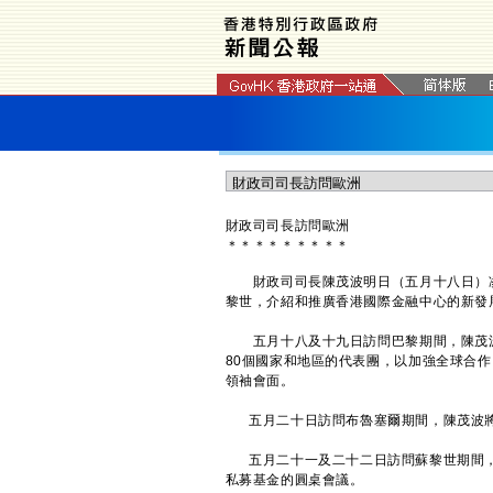
財政司司長訪問歐洲
＊
＊
＊
＊
＊
＊
＊
＊
＊
財政司司長陳茂波明日（五月十八日）凌
黎世，介紹和推廣香港國際金融中心的新發
五月十八及十九日訪問巴黎期間，陳茂波
80個國家和地區的代表團，以加強全球合
領袖會面。
五月二十日訪問布魯塞爾期間，陳茂波將
五月二十一及二十二日訪問蘇黎世期間，
私募基金的圓桌會議。