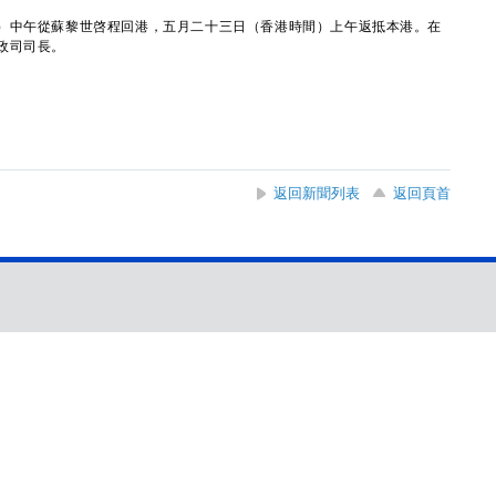
中午從蘇黎世啓程回港，五月二十三日（香港時間）上午返抵本港。在
政司司長。
返回新聞列表
返回頁首