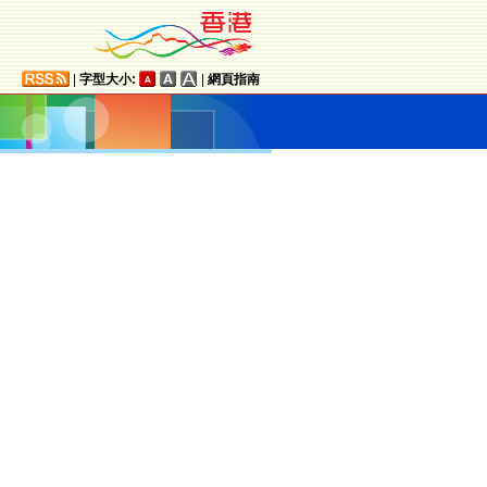
|
字型大小:
|
網頁指南