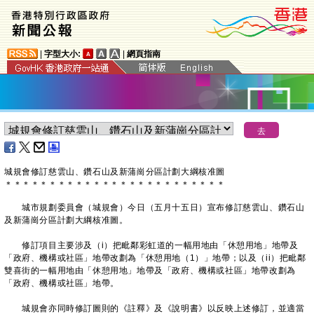
|
字型大小:
|
網頁指南
城規會修訂慈雲山、鑽石山及新蒲崗分區計劃大綱核准圖
＊
＊
＊
＊
＊
＊
＊
＊
＊
＊
＊
＊
＊
＊
＊
＊
＊
＊
＊
＊
＊
＊
＊
＊
＊
城市規劃委員會（城規會）今日（五月十五日）宣布修訂慈雲山、鑽石山
及新蒲崗分區計劃大綱核准圖。
修訂項目主要涉及（i）把毗鄰彩虹道的一幅用地由「休憩用地」地帶及
「政府、機構或社區」地帶改劃為「休憩用地（1）」地帶；以及（ii）把毗鄰
雙喜街的一幅用地由「休憩用地」地帶及「政府、機構或社區」地帶改劃為
「政府、機構或社區」地帶。
城規會亦同時修訂圖則的《註釋》及《說明書》以反映上述修訂，並適當