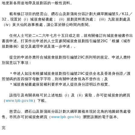
地更新各用途地帶及規劃區的一般性資料。
載有修訂項目的慈雲山、鑽石山及新蒲崗分區計劃大綱草圖編號S／K11／
32，現置於（i）城規會秘書處；（ii）規劃資料查詢處；（iii）九龍規劃處及
（iv）黃大仙民政事務處，讓公眾於辦公時間內查閱。
任何人士可於二○二六年七月十五日或之前，就有關修訂向城規會秘書作出
書面申述。打算作出申述的人士宜參閱城規會規劃指引編號29C「根據《城市
規劃條例》提交及處理申述及進一步申述」。
提交的申述亦應符合城規會規劃指引編號29C所列明的規定。申述人應特
別留意以下事項：
＊申述人如沒有根據城規會規劃指引編號29C提供全名及香港身份證／護
照號碼的首四個字母數字字符，則有關申述會視為不曾作出；及
＊城規會秘書處保留權利要求申述人提供身分證明以作核實。
該指引及有關表格可於上述地點（i）及（ii）索取，亦可從城規會的網頁
（
www.tpb.gov.hk
）下載。
慈雲山、鑽石山及新蒲崗分區計劃大綱草圖複本現於北角的地圖銷售處發
售。市民亦可於城規會網頁（
www.tpb.gov.hk
）瀏覽該圖的電子版本。
完