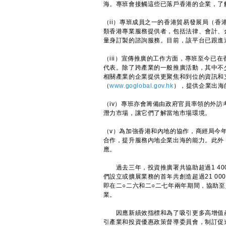
海。專班會接觸這些已落戶香港的企業，了
（ii）專班成員之一的香港貿易發展局（
類香港專業服務提供者，包括法律、會計、
量身訂製的諮詢服務。目前，該平台已跟進
（iii）宣傳推廣的工作方面，專班至今已在
代表。除了跨產業的一般推廣活動，其中不
相關產業的企業提供更聚焦和到位的資訊和
（
www.goglobal.gov.hk
），提供企業出海
（iv）專班亦會籌備由政府官員率領的外
潛力市場，讓它們了解當地市場環境。
（v）為加強香港和內地的協作，商經局今
合作，提升服務內地企業出海的能力。此外
應。
過去三年，投資推廣署共協助超過1 400
們設立或擴展業務的首年共創造超過21 0
即在二○二六和二○二七年兩年期間，協助至
業。
因應新績效指標和為了吸引更多高增值產
引產業和投資優惠政策督導委員會，制訂促