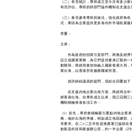
（二）有否統計，專班成立至今共有多少家
有否評估，專班的跨部門協作機制在支援企
（三）會否參考專班的做法，強化政府角色
式，牽頭為企業提供更多海內外市場拓展服
答覆：
主席：
作為政府的招商引資部門，商務及經濟發
設立或擴展業務，為它們提供量身訂製的一
劃開局，商經局會加快融入國家發展大局，
業出海，以香港所長服務國家所需。
就洪錦鉉議員的提問，現綜合回覆如下
在支援內地企業出海方面，商經局去年十
經香港出海。自專班成立以來，我已召開三
機制積極推進各項工作：
（i）首先，專班會積極吸引重點內地企業
務，做好出海的準備，例如成立地區總部、
等要求。在二○二五年投資推廣署已協助在
創新及科技和家族辦公室，約一半企業（2