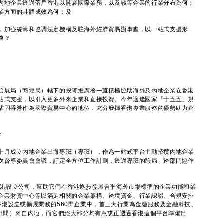
內地企業透過落戶香港以開展國際業務，以及該等企業的行業分布為何；
業方面的具體成效為何；及
，加強統籌和協調法定機構及駐海外經濟貿易辦事處，以一站式支援形
務？
展局（商經局）轄下的投資推廣署一直積極協助海外及內地企業在香港
站式支援，以引入更多外來企業和直接投資。今年適逢國家「十五五」規
鞏固香港作為國際貿易中心的地位，充分發揮香港專業服務的優勢助力企
：
月成立內地企業出海專班（專班），作為一站式平台主動招攬內地企業
次督導委員會會議，訂定全方位工作計劃，透過專班的跨局、跨部門協作
來港設立公司，幫助它們在香港逐步發展合乎海外市場標準的企業功能和業
企業財資中心等以滿足相關的企業架構、跨境資金、行業認證、合規安排
香港設立或擴展業務的560間企業中，首三大行業為金融服務及金融科技、
98間）來自內地，而它們絕大部分均有意或正透過香港這個平台準備出