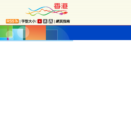
|
字型大小:
|
網頁指南