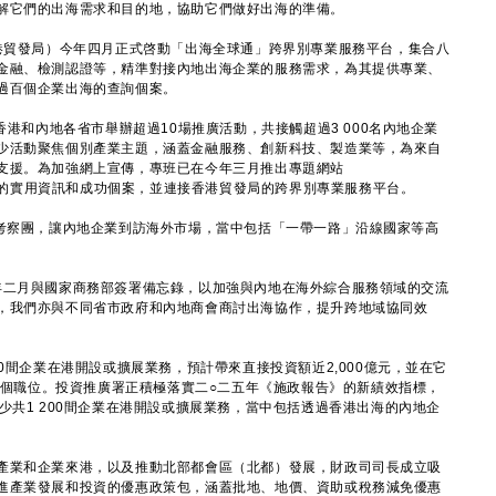
解它們的出海需求和目的地，協助它們做好出海的準備。
香港貿發局）今年四月正式啓動「出海全球通」跨界別專業服務平台，集合八
金融、檢測認證等，精準對接內地出海企業的服務需求，為其提供專業、
過百個企業出海的查詢個案。
香港和內地各省市舉辦超過10場推廣活動，共接觸超過3 000名內地企業
少活動聚焦個別產業主題，涵蓋金融服務、創新科技、製造業等，為來自
支援。為加強網上宣傳，專班已在今年三月推出專題網站
的實用資訊和成功個案，並連接香港貿發局的跨界別專業服務平台。
訪考察團，讓內地企業到訪海外市場，當中包括「一帶一路」沿線國家等高
年二月與國家商務部簽署備忘錄，以加強與內地在海外綜合服務領域的交流
，我們亦與不同省市政府和內地商會商討出海協作，提升跨地域協同效
間企業在港開設或擴展業務，預計帶來直接投資額近2,000億元，並在它
00個職位。投資推廣署正積極落實二○二五年《施政報告》的新績效指標，
少共1 200間企業在港開設或擴展業務，當中包括透過香港出海的內地企
業和企業來港，以及推動北部都會區（北都）發展，財政司司長成立吸
進產業發展和投資的優惠政策包，涵蓋批地、地價、資助或稅務減免優惠