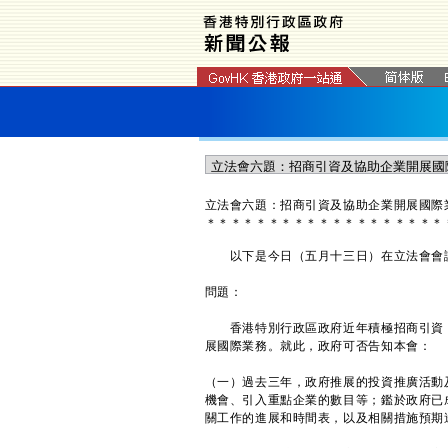
立法會六題：招商引資及協助企業開展國際
＊
＊
＊
＊
＊
＊
＊
＊
＊
＊
＊
＊
＊
＊
＊
＊
＊
＊
＊
以下是今日（五月十三日）在立法會會議
問題：
香港特別行政區政府近年積極招商引資，
展國際業務。就此，政府可否告知本會：
（一）過去三年，政府推展的投資推廣活動
機會、引入重點企業的數目等；鑑於政府已
關工作的進展和時間表，以及相關措施預期