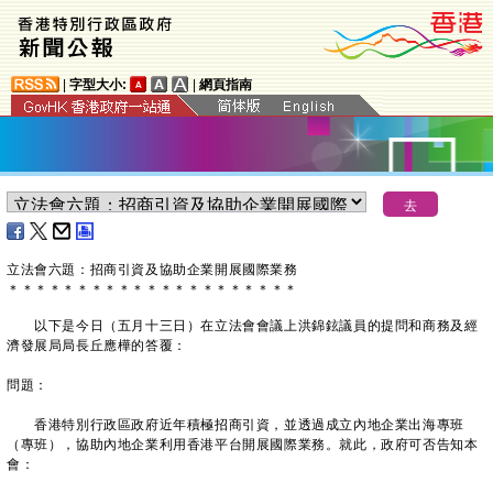
|
字型大小:
|
網頁指南
立法會六題：招商引資及協助企業開展國際業務
＊
＊
＊
＊
＊
＊
＊
＊
＊
＊
＊
＊
＊
＊
＊
＊
＊
＊
＊
＊
＊
以下是今日（五月十三日）在立法會會議上洪錦鉉議員的提問和商務及經
濟發展局局長丘應樺的答覆：
問題：
香港特別行政區政府近年積極招商引資，並透過成立內地企業出海專班
（專班），協助內地企業利用香港平台開展國際業務。就此，政府可否告知本
會：