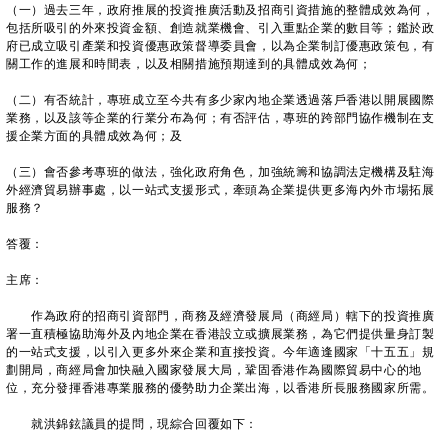
（一）過去三年，政府推展的投資推廣活動及招商引資措施的整體成效為何，
包括所吸引的外來投資金額、創造就業機會、引入重點企業的數目等；鑑於政
府已成立吸引產業和投資優惠政策督導委員會，以為企業制訂優惠政策包，有
關工作的進展和時間表，以及相關措施預期達到的具體成效為何；
（二）有否統計，專班成立至今共有多少家內地企業透過落戶香港以開展國際
業務，以及該等企業的行業分布為何；有否評估，專班的跨部門協作機制在支
援企業方面的具體成效為何；及
（三）會否參考專班的做法，強化政府角色，加強統籌和協調法定機構及駐海
外經濟貿易辦事處，以一站式支援形式，牽頭為企業提供更多海內外市場拓展
服務？
答覆：
主席：
作為政府的招商引資部門，商務及經濟發展局（商經局）轄下的投資推廣
署一直積極協助海外及內地企業在香港設立或擴展業務，為它們提供量身訂製
的一站式支援，以引入更多外來企業和直接投資。今年適逢國家「十五五」規
劃開局，商經局會加快融入國家發展大局，鞏固香港作為國際貿易中心的地
位，充分發揮香港專業服務的優勢助力企業出海，以香港所長服務國家所需。
就洪錦鉉議員的提問，現綜合回覆如下：