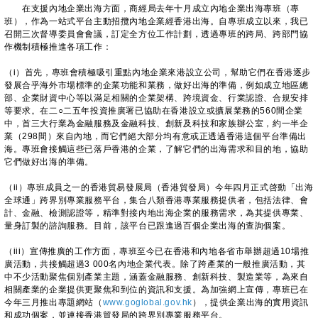
在支援內地企業出海方面，商經局去年十月成立內地企業出海專班（專
班），作為一站式平台主動招攬內地企業經香港出海。自專班成立以來，我已
召開三次督導委員會會議，訂定全方位工作計劃，透過專班的跨局、跨部門協
作機制積極推進各項工作：
（i）首先，專班會積極吸引重點內地企業來港設立公司，幫助它們在香港逐步
發展合乎海外市場標準的企業功能和業務，做好出海的準備，例如成立地區總
部、企業財資中心等以滿足相關的企業架構、跨境資金、行業認證、合規安排
等要求。在二○二五年投資推廣署已協助在香港設立或擴展業務的560間企業
中，首三大行業為金融服務及金融科技、創新及科技和家族辦公室，約一半企
業（298間）來自內地，而它們絕大部分均有意或正透過香港這個平台準備出
海。專班會接觸這些已落戶香港的企業，了解它們的出海需求和目的地，協助
它們做好出海的準備。
（ii）專班成員之一的香港貿易發展局（香港貿發局）今年四月正式啓動「出海
全球通」跨界別專業服務平台，集合八類香港專業服務提供者，包括法律、會
計、金融、檢測認證等，精準對接內地出海企業的服務需求，為其提供專業、
量身訂製的諮詢服務。目前，該平台已跟進過百個企業出海的查詢個案。
（iii）宣傳推廣的工作方面，專班至今已在香港和內地各省市舉辦超過10場推
廣活動，共接觸超過3 000名內地企業代表。除了跨產業的一般推廣活動，其
中不少活動聚焦個別產業主題，涵蓋金融服務、創新科技、製造業等，為來自
相關產業的企業提供更聚焦和到位的資訊和支援。為加強網上宣傳，專班已在
今年三月推出專題網站（
www.goglobal.gov.hk
），提供企業出海的實用資訊
和成功個案，並連接香港貿發局的跨界別專業服務平台。