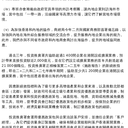
（iv）專班亦會籌備由政府官員率領的外訪考察團，讓內地企業到訪海外市
場，當中包括「一帶一路」沿線國家等高潛力市場，讓它們了解當地市場環
境。
（v）為加強香港和內地的協作，商經局今年二月與國家商務部簽署備忘錄，以
加強與內地在海外綜合服務領域的交流合作，提升服務內地企業出海的能力。
此外，我們亦與不同省市政府和內地商會商討出海協作，提升跨地域協同效
應。
過去三年，投資推廣署共協助超過1 400間企業在港開設或擴展業務，預
計帶來直接投資額近2,000億元，並在它們設立或擴展業務的首年共創造超過
21 000個職位。投資推廣署正積極落實二○二五年《施政報告》的新績效指
標，即在二○二六和二○二七年兩年期間，協助至少共1 200間企業在港開設或
擴展業務，當中包括透過香港出海的內地企業。
因應新績效指標和為了吸引更多高增值產業和企業來港，以及推動北部都
會區（北都）發展，財政司司長成立吸引產業和投資優惠政策督導委員會，制
訂促進產業發展和投資的優惠政策包，涵蓋批地、地價、資助或稅務減免優惠
等工具。現時，督導委員會已制訂優惠政策包的初步框架，按個別企業的行
業、技術水平、經濟貢獻和就業機會等因素，制訂優惠政策包的細節。
投資推廣署會運用優惠政策包與企業洽談落戶安排，並擔任企業的「客戶
經理」，為它們提供量身訂製服務，確保有關企業能順利落戶香港展開業務，
包括落戶北都。投資推廣署及相關督導委員會成員正積極推進有關優惠政策包