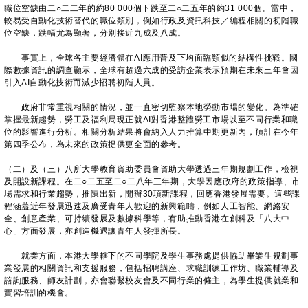
職位空缺由二○二二年的約80 000個下跌至二○二五年的約31 000個。當中，
較易受自動化技術替代的職位類別，例如行政及資訊科技／編程相關的初階職
位空缺，跌幅尤為顯著，分別接近九成及八成。
事實上，全球各主要經濟體在AI應用普及下均面臨類似的結構性挑戰。國
際數據資訊的調查顯示，全球有超過六成的受訪企業表示預期在未來三年會因
引入AI自動化技術而減少招聘初階人員。
政府非常重視相關的情況，並一直密切監察本地勞動市場的變化。為準確
掌握最新趨勢，勞工及福利局現正就AI對香港整體勞工市場以至不同行業和職
位的影響進行分析。相關分析結果將會納入人力推算中期更新內，預計在今年
第四季公布，為未來的政策提供更全面的參考。
（二）及（三）八所大學教育資助委員會資助大學透過三年期規劃工作，檢視
及開設新課程。在二○二五至二○二八年三年期，大學因應政府的政策指導、市
場需求和行業趨勢，推陳出新，開辦30項新課程，回應香港發展需要。這些課
程涵蓋近年發展迅速及廣受青年人歡迎的新興範疇，例如人工智能、網絡安
全、創意產業、可持續發展及數據科學等，有助推動香港在創科及「八大中
心」方面發展，亦創造機遇讓青年人發揮所長。
就業方面，本港大學轄下的不同學院及學生事務處提供協助畢業生規劃事
業發展的相關資訊和支援服務，包括招聘講座、求職訓練工作坊、職業輔導及
諮詢服務、師友計劃，亦會聯繫校友會及不同行業的僱主，為學生提供就業和
實習培訓的機會。