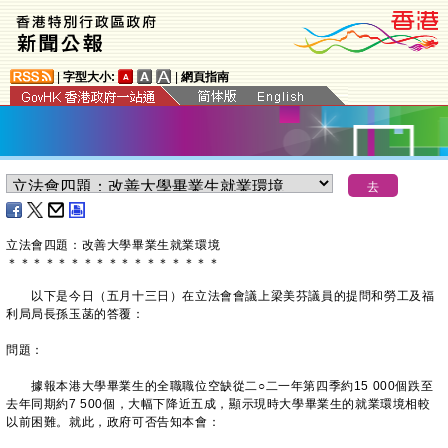
|
字型大小:
|
網頁指南
立法會四題：改善大學畢業生就業環境
＊
＊
＊
＊
＊
＊
＊
＊
＊
＊
＊
＊
＊
＊
＊
＊
＊
​以下是今日（五月十三日）在立法會會議上梁美芬議員的提問和勞工及福
利局局長孫玉菡的答覆：
問題：
據報本港大學畢業生的全職職位空缺從二○二一年第四季約15 000個跌至
去年同期約7 500個，大幅下降近五成，顯示現時大學畢業生的就業環境相較
以前困難。就此，政府可否告知本會：