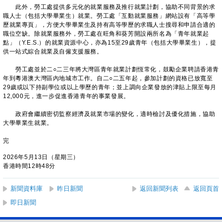
此外，勞工處提供多元化的就業服務及推行就業計劃，協助不同背景的求
職人士（包括大學畢業生）就業。勞工處「互動就業服務」網站設有「高等學
歷就業專頁」，方便大學畢業生及持有高等學歷的求職人士搜尋和申請合適的
職位空缺。除就業服務外，勞工處在旺角和葵芳開設兩所名為「青年就業起
點」（Y.E.S.）的就業資源中心，亦為15至29歲青年（包括大學畢業生），提
供一站式綜合就業及自僱支援服務。
勞工處並於二○二三年將大灣區青年就業計劃恆常化，鼓勵企業聘請香港青
年到粵港澳大灣區內地城市工作。自二○二五年起，參加計劃的資格已放寬至
29歲或以下持副學位或以上學歷的青年；並上調向企業發放的津貼上限至每月
12,000元，進一步促進香港青年的事業發展。
政府會繼續密切監察經濟及就業市場的變化，適時檢討及優化措施，協助
大學畢業生就業。
完
2026年5月13日（星期三）
香港時間12時48分
新聞資料庫
昨日新聞
返回新聞列表
返回頁首
即日新聞