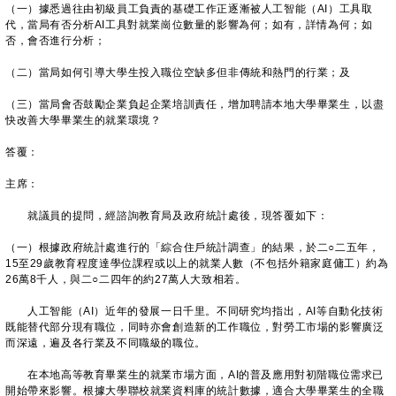
（一）據悉過往由初級員工負責的基礎工作正逐漸被人工智能（AI）工具取
代，當局有否分析AI工具對就業崗位數量的影響為何；如有，詳情為何；如
否，會否進行分析；
（二）當局如何引導大學生投入職位空缺多但非傳統和熱門的行業；及
（三）當局會否鼓勵企業負起企業培訓責任，增加聘請本地大學畢業生，以盡
快改善大學畢業生的就業環境？
答覆：
主席：
就議員的提問，經諮詢教育局及政府統計處後，現答覆如下：
（一）根據政府統計處進行的「綜合住戶統計調查」的結果，於二○二五年，
15至29歲教育程度達學位課程或以上的就業人數（不包括外籍家庭傭工）約為
26萬8千人，與二○二四年的約27萬人大致相若。
人工智能（AI）近年的發展一日千里。不同研究均指出，AI等自動化技術
既能替代部分現有職位，同時亦會創造新的工作職位，對勞工市場的影響廣泛
而深遠，遍及各行業及不同職級的職位。
在本地高等教育畢業生的就業市場方面，AI的普及應用對初階職位需求已
開始帶來影響。根據大學聯校就業資料庫的統計數據，適合大學畢業生的全職