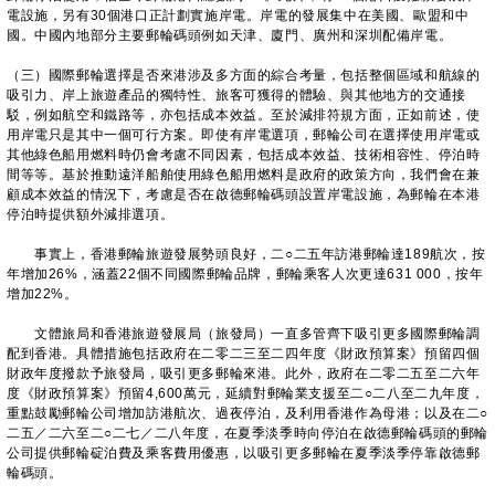
電設施，另有30個港口正計劃實施岸電。岸電的發展集中在美國、歐盟和中
國。中國內地部分主要郵輪碼頭例如天津、廈門、廣州和深圳配備岸電。
（三）國際郵輪選擇是否來港涉及多方面的綜合考量，包括整個區域和航線的
吸引力、岸上旅遊產品的獨特性、旅客可獲得的體驗、與其他地方的交通接
駁，例如航空和鐵路等，亦包括成本效益。至於減排符規方面，正如前述，使
用岸電只是其中一個可行方案。即使有岸電選項，郵輪公司在選擇使用岸電或
其他綠色船用燃料時仍會考慮不同因素，包括成本效益、技術相容性、停泊時
間等等。基於推動遠洋船舶使用綠色船用燃料是政府的政策方向，我們會在兼
顧成本效益的情況下，考慮是否在啟德郵輪碼頭設置岸電設施，為郵輪在本港
停泊時提供額外減排選項。
事實上，香港郵輪旅遊發展勢頭良好，二○二五年訪港郵輪達189航次，按
年增加26%，涵蓋22個不同國際郵輪品牌，郵輪乘客人次更達631 000，按年
增加22%。
文體旅局和香港旅遊發展局（旅發局）一直多管齊下吸引更多國際郵輪調
配到香港。具體措施包括政府在二零二三至二四年度《財政預算案》預留四個
財政年度撥款予旅發局，吸引更多郵輪來港。此外，政府在二零二五至二六年
度《財政預算案》預留4,600萬元，延續對郵輪業支援至二○二八至二九年度，
重點鼓勵郵輪公司增加訪港航次、過夜停泊，及利用香港作為母港；以及在二○
二五／二六至二○二七／二八年度，在夏季淡季時向停泊在啟德郵輪碼頭的郵輪
公司提供郵輪碇泊費及乘客費用優惠，以吸引更多郵輪在夏季淡季停靠啟德郵
輪碼頭。