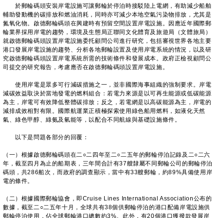
於郵輪碼頭安裝岸電設施可讓郵輪於停泊時接駁陸上電網，有助減少船舶
輔助發動機的碳排放和燃油消耗，同時亦可減少本地空氣污染物排放，尤其是
氮氧化物。啟德郵輪碼頭在興建時有預留空間設置岸電設施。因應近年國際郵
輪業界採用岸電的趨勢，環境及生態局正聯同文化體育及旅遊局（文體旅局）
就啟德郵輪碼頭設置岸電設施委托顧問公司進行研究，包括審視世界各地主要
港口發展岸電設施的趨勢、分析各地郵輪設置及使用岸電系統的情況，以及研
究啟德郵輪碼頭設置岸電系統所需的技術條件和發展成本。政府正檢視顧問公
司提交的研究報告，考慮應否在啟德郵輪碼頭設置岸電設施。
使用岸電是眾多可行減碳措施之一，並非國際海事組織的強制要求。岸電
減碳效益取決於當地發電的燃料組合：若電力來源是以可再生能源或低碳能源
為主，岸電可有效降低整體碳排放；反之，若電網是以高碳能源為主，岸電的
減排成效相對有限。國際航運業正積極探索使用綠色船用燃料，如液化天然
氣、綠色甲醇、綠氨及氫能等，以配合不同航線與基礎設施條件。
以下是問題各部分的回覆：
（一）根據啟德郵輪碼頭在二○二四年至二○二五年的郵輪停泊記錄及二○二六
年，截至四月為止的船期表，三年間合計有37艘隸屬不同郵輪公司的郵輪停泊
碼頭，共286船次，而政府的調查顯示，當中有33艘郵輪，約89%具備使用岸
電的條件。
（二）根據國際郵輪協會，即Cruise Lines International Association公布的
數據，截至二○二五年十月，全球共有38個供郵輪停泊的港口配備岸電設施供
郵輪停泊使用，佔全球郵輪港口總數約3%。此外，有20個港口獲撥款發展岸