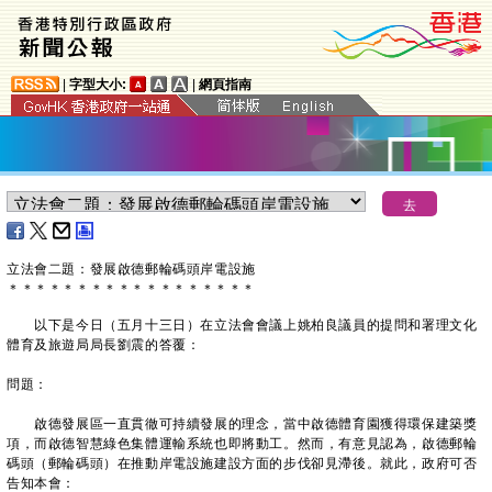
|
字型大小:
|
網頁指南
立法會二題：發展啟德郵輪碼頭岸電設施
＊
＊
＊
＊
＊
＊
＊
＊
＊
＊
＊
＊
＊
＊
＊
＊
＊
＊
以下是今日（五月十三日）在立法會會議上姚柏良議員的提問和署理文化
體育及旅遊局局長劉震的答覆：
問題：
啟德發展區一直貫徹可持續發展的理念，當中啟德體育園獲得環保建築獎
項，而啟德智慧綠色集體運輸系統也即將動工。然而，有意見認為，啟德郵輪
碼頭（郵輪碼頭）在推動岸電設施建設方面的步伐卻見滯後。就此，政府可否
告知本會：