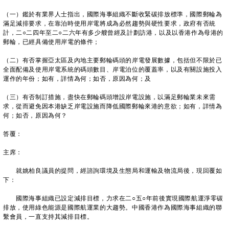
（一）鑑於有業界人士指出，國際海事組織不斷收緊碳排放標準，國際郵輪為
滿足減排要求，在靠泊時使用岸電將成為必然趨勢與硬性要求，政府有否統
計，二○二四年至二○二六年有多少艘曾經及計劃訪港，以及以香港作為母港的
郵輪，已經具備使用岸電的條件；
（二）有否掌握亞太區及內地主要郵輪碼頭的岸電發展數據，包括但不限於已
全面配備及使用岸電系統的碼頭數目、岸電泊位的覆蓋率，以及有關設施投入
運作的年份；如有，詳情為何；如否，原因為何；及
（三）有否制訂措施，盡快在郵輪碼頭增設岸電設施，以滿足郵輪業未來需
求，從而避免因本港缺乏岸電設施而降低國際郵輪來港的意欲；如有，詳情為
何；如否，原因為何？
答覆：
主席：
就姚柏良議員的提問，經諮詢環境及生態局和運輸及物流局後，現回覆如
下：
國際海事組織已設定減排目標，力求在二○五○年前後實現國際航運淨零碳
排放，使用綠色能源是國際航運業的大趨勢。中國香港作為國際海事組織的聯
繫會員，一直支持其減排目標。