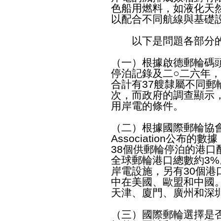
色船用燃料，如液化天
以配合不同航線與基礎
以下是問題各部分的
（一）根據啟德郵輪碼
停泊記錄及二○二六年
合計有37艘隸屬不同郵
次，而政府的調查顯示，
用岸電的條件。
（二）根據國際郵輪協會，即Cru
Association公布
38個供郵輪停泊的港
全球郵輪港口總數約3%
岸電設施，另有30個
中在美國、歐盟和中國
天津、廈門、廣州和深
（三）國際郵輪選擇是