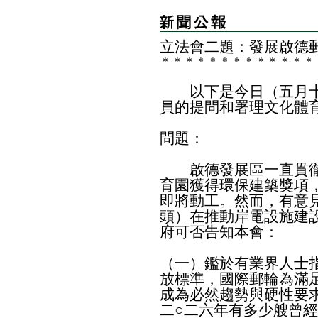
立法會二題：發展啟德
＊
＊
＊
＊
＊
＊
＊
＊
＊
＊
＊
＊
＊
以下是今日（五月十
員的提問和署理文化體
問題：
啟德發展區一直貫徹
育園獲得環保建築獎項
即將動工。然而，有意
頭）在推動岸電設施建
府可否告知本會：
（一）鑑於有業界人士
放標準，國際郵輪為滿
成為必然趨勢與硬性要
二○二六年有多少艘曾