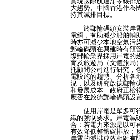
實現國際航運淨零碳排
大趨勢。中國香港作為
持其減排目標。
於郵輪碼頭安裝岸電
電網，有助減少船舶輔
時亦可減少本地空氣污
郵輪碼頭在興建時有預
際郵輪業界採用岸電的
育及旅遊局（文體旅局
托顧問公司進行研究，
電設施的趨勢、分析各
況，以及研究啟德郵輪
和發展成本。政府正檢
應否在啟德郵輪碼頭設
使用岸電是眾多可行
織的強制要求。岸電減
合：若電力來源是以可
有效降低整體碳排放；
岸電的減排成效相對有