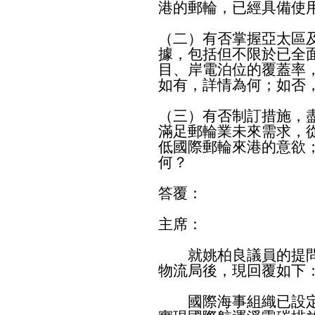
港的郵輪，已經具備使
（二）有否掌握亞太區
據，包括但不限於已全
目、岸電泊位的覆蓋率
如有，詳情為何；如否
（三）有否制訂措施，
滿足郵輪業未來需求，
低國際郵輪來港的意欲
何？
答覆：
主席：
就姚柏良議員的提問
物流局後，現回覆如下
國際海事組織已設定減