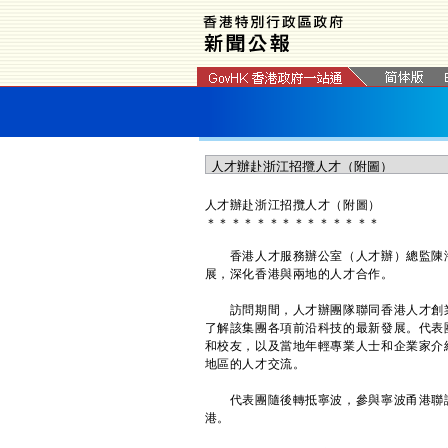
​人才辦赴浙江招攬人才（附圖）
＊
＊
＊
＊
＊
＊
＊
＊
＊
＊
＊
＊
＊
＊
香港人才服務辦公室（人才辦）總監陳海
展，深化香港與兩地的人才合作。
訪問期間，人才辦團隊聯同香港人才創業
了解該集團各項前沿科技的最新發展。代表
和校友，以及當地年輕專業人士和企業家介
地區的人才交流。
代表團隨後轉抵寧波，參與寧波甬港聯誼
港。