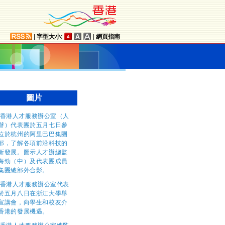
|
字型大小:
|
網頁指南
圖片