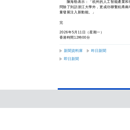
陳海勁表示：「杭州的人工智能產業和初
問除了到訪浙江大學外，更成功聯繫杭甬兩
量發展注入新動能。」
完
2026年5月11日（星期一）
香港時間12時00分
新聞資料庫
昨日新聞
即日新聞