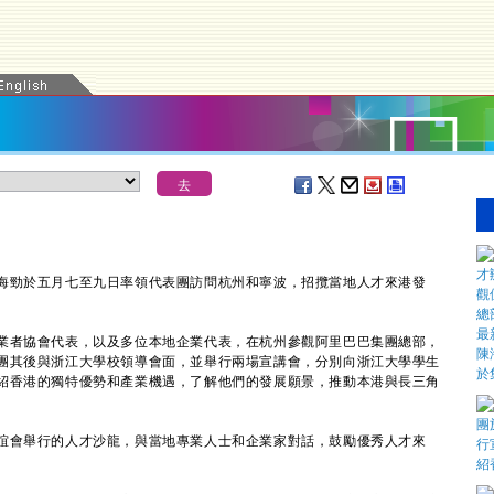
勁於五月七至九日率領代表團訪問杭州和寧波，招攬當地人才來港發
者協會代表，以及多位本地企業代表，在杭州參觀阿里巴巴集團總部，
團其後與浙江大學校領導會面，並舉行兩場宣講會，分別向浙江大學學生
紹香港的獨特優勢和產業機遇，了解他們的發展願景，推動本港與長三角
會舉行的人才沙龍，與當地專業人士和企業家對話，鼓勵優秀人才來