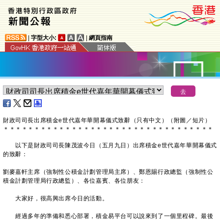
|
字型大小:
|
網頁指南
財政司司長出席積金e世代嘉年華開幕儀式致辭（只有中文）（附圖／短片）
＊
＊
＊
＊
＊
＊
＊
＊
＊
＊
＊
＊
＊
＊
＊
＊
＊
＊
＊
＊
＊
＊
＊
＊
＊
＊
＊
＊
＊
＊
＊
＊
＊
＊
以下是財政司司長陳茂波今日（五月九日）出席積金e世代嘉年華開幕儀式
的致辭：
劉麥嘉軒主席（強制性公積金計劃管理局主席）、鄭恩賜行政總監（強制性公
積金計劃管理局行政總監）、各位嘉賓、各位朋友：
大家好，很高興出席今日的活動。
經過多年的準備和悉心部署，積金易平台可以說來到了一個里程碑。最後