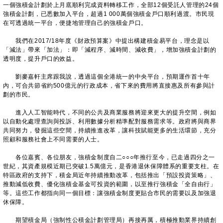
一個強積金計劃於上月底順利完成資料轉移工作，全部12個受託人管理的24個
強積金計劃，已悉數加入平台，超過1 000萬個強積金戶口順利過渡。市民現
在可透過統一平台，便捷地管理自己的強積金戶口。
我們在2017/18年度《財政預算案》中提出構建積金易平台，理念是以
「減法」帶來「加法」：即「減程序、減時間、減收費」，增加強積金計劃的
透明度，提升戶口的效益。
劉麥嘉軒主席跟我說，透過這個全港統一的中央平台，預期運作首十年
內，可合共節省約500億元的行政成本，省下來的費用將直接惠及所有參與計
劃的市民。
進入人工智能時代，不同的公共及商業服務將迎來更大的提升空間，例如
以自動化處理查詢與投訴、利用數據分析精準配對服務需求等。政府將與商界
共同努力，發掘這些空間，持續推進改革，讓科技賦能更多的生活環節，充分
照顧和服務社會上不同需要的人士。
各位嘉賓、各位朋友，強積金制度自二○○○年推行至今，已走過四分之一
世紀，其資產規模近期已突破1.5萬億元，是香港退休保障體系的重要支柱。在
特區政府的支持下，積金局近年持續推動改革，包括推出「預設投資策略」、
推動減低收費、優化強積金基金可投資的範圍，以至推行強積金「全自由行」
等。這些工作都指向同一個目標：讓強積金制度更貼合市民的需要以及加強退
休保障。
期望積金局（強制性公積金計劃管理局）再接再厲，積極推動業界持續創