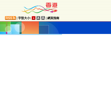
|
字型大小:
|
網頁指南