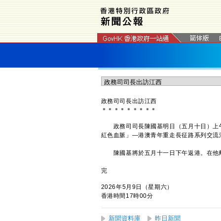
政務司司長出訪江西
＊
＊
＊
＊
＊
＊
＊
＊
＊
政務司司長陳國基明日（五月十日）上午
紅色血脈」—港澳青年重走長征路系列交流
陳國基將於五月十一日下午返港。在他離
完
2026年5月9日（星期六）
香港時間17時00分
新聞資料庫
昨日新聞