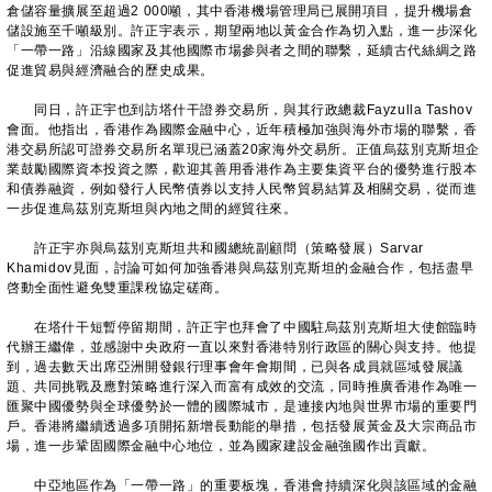
倉儲容量擴展至超過2 000噸，其中香港機場管理局已展開項目，提升機場倉
儲設施至千噸級別。許正宇表示，期望兩地以黃金合作為切入點，進一步深化
「一帶一路」沿線國家及其他國際市場參與者之間的聯繫，延續古代絲綢之路
促進貿易與經濟融合的歷史成果。
同日，許正宇也到訪塔什干證券交易所，與其行政總裁Fayzulla Tashov
會面。他指出，香港作為國際金融中心，近年積極加強與海外市場的聯繫，香
港交易所認可證券交易所名單現已涵蓋20家海外交易所。正值烏茲別克斯坦企
業鼓勵國際資本投資之際，歡迎其善用香港作為主要集資平台的優勢進行股本
和債券融資，例如發行人民幣債券以支持人民幣貿易結算及相關交易，從而進
一步促進烏茲別克斯坦與內地之間的經貿往來。
許正宇亦與烏茲別克斯坦共和國總統副顧問（策略發展）Sarvar
Khamidov見面，討論可如何加強香港與烏茲別克斯坦的金融合作，包括盡早
啓動全面性避免雙重課稅協定磋商。
在塔什干短暫停留期間，許正宇也拜會了中國駐烏茲別克斯坦大使館臨時
代辦王繼偉，並感謝中央政府一直以來對香港特別行政區的關心與支持。他提
到，過去數天出席亞洲開發銀行理事會年會期間，已與各成員就區域發展議
題、共同挑戰及應對策略進行深入而富有成效的交流，同時推廣香港作為唯一
匯聚中國優勢與全球優勢於一體的國際城市，是連接內地與世界市場的重要門
戶。香港將繼續透過多項開拓新增長動能的舉措，包括發展黃金及大宗商品市
場，進一步鞏固國際金融中心地位，並為國家建設金融強國作出貢獻。
中亞地區作為「一帶一路」的重要板塊，香港會持續深化與該區域的金融