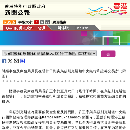
|
字型大小:
|
網頁指南
財經事務及庫務局局長在塔什干到訪烏茲別克斯坦中央銀行和證券交易所（附
圖）
＊
＊
＊
＊
＊
＊
＊
＊
＊
＊
＊
＊
＊
＊
＊
＊
＊
＊
＊
＊
＊
＊
＊
＊
＊
＊
＊
＊
＊
＊
＊
＊
＊
＊
財經事務及庫務局局長許正宇於五月六日（塔什干時間）在烏茲別克斯坦
首都塔什干，到訪當地中央銀行和證券交易所，積極探索拓展雙方金融合作的
機遇。
烏茲別克斯坦為重要的黃金生產及貿易國。許正宇與烏茲別克斯坦中央銀
行國際儲備管理部副主任Kamol Alimukhamedov會面時，重點介紹香港正積
極推進建設與國際高度接軌的黃金交易市場，包括全力推展香港黃金中央清算
系統，並在今年內試營運。此外，香港已訂立明確發展目標，在三年內將黃金