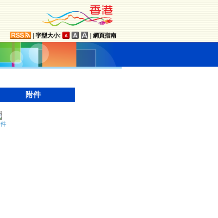
|
字型大小:
|
網頁指南
附件
附件