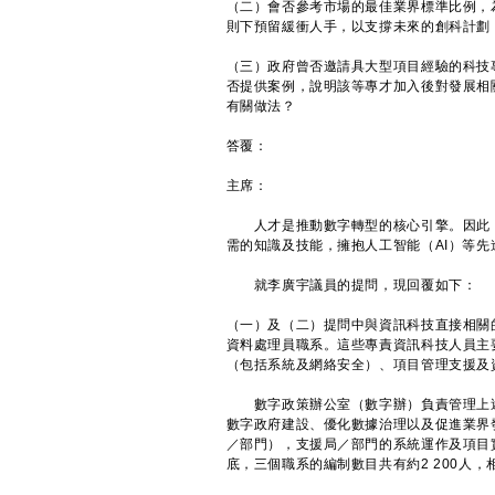
（二）會否參考市場的最佳業界標準比例，
則下預留緩衝人手，以支撐未來的創科計劃
（三）政府曾否邀請具大型項目經驗的科技
否提供案例，說明該等專才加入後對發展相
有關做法？
答覆：
主席：
人才是推動數字轉型的核心引擎。因此，
需的知識及技能，擁抱人工智能（AI）等
就李廣宇議員的提問，現回覆如下：
（一）及（二）提問中與資訊科技直接相關
資料處理員職系。這些專責資訊科技人員主
（包括系統及網絡安全）、項目管理支援及
數字政策辦公室（數字辦）負責管理上述
數字政府建設、優化數據治理以及促進業界
／部門），支援局／部門的系統運作及項目
底，三個職系的編制數目共有約2 200人