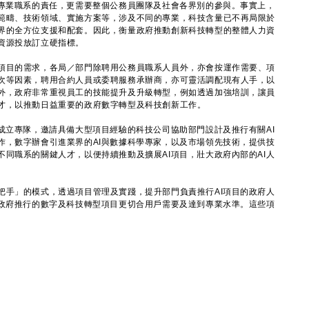
專業職系的責任，更需要整個公務員團隊及社會各界別的參與。事實上，
範疇、技術領域、實施方案等，涉及不同的專業，科技含量已不再局限於
界的全方位支援和配套。因此，衡量政府推動創新科技轉型的整體人力資
資源投放訂立硬指標。
目的需求，各局／部門除聘用公務員職系人員外，亦會按運作需要、項
次等因素，聘用合約人員或委聘服務承辦商，亦可靈活調配現有人手，以
外，政府非常重視員工的技能提升及升級轉型，例如透過加強培訓，讓員
才，以推動日益重要的政府數字轉型及科技創新工作。
成立專隊，邀請具備大型項目經驗的科技公司協助部門設計及推行有關AI
作，數字辦會引進業界的AI與數據科學專家，以及市場領先技術，提供技
同職系的關鍵人才，以便持續推動及擴展AI項目，壯大政府內部的AI人
手」的模式，透過項目管理及實踐，提升部門負責推行AI項目的政府人
令政府推行的數字及科技轉型項目更切合用戶需要及達到專業水準。這些項