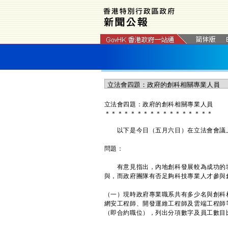
立法會四題：政府的創科相關專業人員
＊
＊
＊
＊
＊
＊
＊
＊
＊
＊
＊
＊
＊
＊
＊
＊
＊
以下是今日（五月六日）在立法會會議上
問題：
有意見指出，內地創科發展較為成功的城
與，而政府團隊有否足夠科技專業人才參與
（一）現時政府專業職系共有多少名與創科
網安工程師、開發運維工程師及雲端工程師
（即合約職位），列出分項數字及員工數目