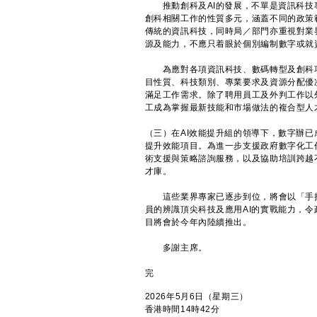
推動創科及AI的發展，不單是資訊科技
創科相關工作的性質多元，涵蓋不同的政策
傳統的資訊科技，同時局／部門亦重視對業
源及能力，不應只着眼於個別編制數字或就
為應對各項資訊科技、數碼轉型及創科項
目性質、科技類別、專業要求及資源分配優
滿足工作需求。除了聘用員工及外判工作以
工成為掌握最新技能和市場做法的複合型人
（三）在AI效能提升組的領導下，數字辦已
提升效能項目。為進一步支援政府數字化工
術支援與策略諮詢服務，以及協助培訓跨越不
才庫。
這些業界專家已逐步到位，將會以「手把
員的辨識頂尖科技及應用AI的實戰能力，
目將會於今年內陸續推出。
多謝主席。
完
2026年5月6日（星期三）
香港時間14時42分