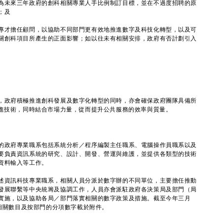
為未來三年政府的創科相關專業人手比例制訂目標，並在不過度招聘的原
；及
專才擔任顧問，以協助不同部門更有效地推進數字及科技化轉型，以及可
關創科項目所產生的正面影響；如以往未有相關安排，政府有否計劃引入
政府積極推進創科發展及數字化轉型的同時，亦會確保政府團隊具備所
先進技術，同時結合市場力量，從而提升公共服務的效率與質量。
的政府專業職系包括系統分析／程序編製主任職系、電腦操作員職系以及
要負責資訊系統的研究、設計、開發、營運與維護，並提供各類型的技術
資料輸入等工作。
資訊科技專業職系，相關人員分派於數字辦的不同單位，主要擔任推動
發展聯繫等中央統籌及協調工作，人員亦會派駐政府各決策局及部門（局
實施，以及協助各局／部門落實相關的數字政策及措施。截至今年三月
，相關數目及按部門的分項數字載於附件。