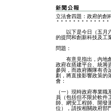
立法會四題：政府的創
＊
＊
＊
＊
＊
＊
＊
＊
＊
＊
＊
＊
＊
以下是今日（五月六
的提問和創新科技及工
問題：
有意見指出，內地創
政府在搭建平台、統籌
參與，而政府團隊有否
劃，將直接影響政策的
會：
（一）現時政府專業職
員（包括但不限於軟件
師、網安工程師、開發
位），請按相關政府部