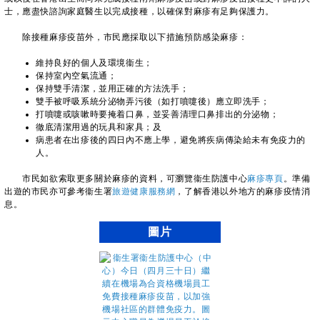
士，應盡快諮詢家庭醫生以完成接種，以確保對麻疹有足夠保護力。
除接種麻疹疫苗外，市民應採取以下措施預防感染麻疹：
維持良好的個人及環境衞生；
保持室內空氣流通；
保持雙手清潔，並用正確的方法洗手；
雙手被呼吸系統分泌物弄污後（如打噴嚏後）應立即洗手；
打噴嚏或咳嗽時要掩着口鼻，並妥善清理口鼻排出的分泌物；
徹底清潔用過的玩具和家具；及
病患者在出疹後的四日內不應上學，避免將疾病傳染給未有免疫力的
人。
​
​市民如欲索取更多關於麻疹的資料，可瀏覽衞生防護中心
麻疹專頁
。準備
出遊的市民亦可參考衞生署
旅遊健康服務網
，了解香港以外地方的麻疹疫情消
息。
圖片