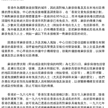
香港作為國際旅遊頻繁的城市，因此面對輸入麻疹病毒及其在本地社區傳
播的潛在風險。中心的免疫接種覆蓋調查顯示，在「香港兒童免疫接種計劃」
下兩劑麻疹疫苗的整體覆蓋率一直維持在95%以上，而本地麻疹病毒抗體的血
清陽性率反映絕大部分香港市民對麻疹已有免疫力。然而，麻疹的傳播力極
高，少數未完成接種麻疹疫苗的人士（例如非本地出生人士，包括新移民、外
傭、海外僱員及來港升學人士）仍有機會受感染，並把麻疹傳播給其他未具備
麻疹免疫力人士，例如一歲以下尚未接種第一劑麻疹疫苗的幼兒。
因應全球麻疹疫情上升及其輸入風險，中心日前已發信提醒全港醫生有關
麻疹的最新情況，並呼籲他們提高警覺及呈報任何懷疑個案。除上文提及的機
場業界外，中心早前亦向外傭中介機構發信，鼓勵外傭接種麻疹疫苗，以保障
健康及防止病毒在社區傳播。
麻疹的潛伏期（即由感染後到發病的時間）為七至21日。麻疹病徵包括發
燒、皮膚出現紅疹、咳嗽、流鼻水和眼紅等。由麻疹高發病率或出現麻疹爆發
的地區回港的旅遊人士如出現麻疹病徵（例如發燒、紅疹等），應立即求醫，
並避免接觸對麻疹未有免疫力的人士（尤其是孕婦和未滿一歲的嬰兒）。他們
亦應在求診前預先知會醫護人員有關的病徵及旅遊史，以便醫療機構安排適當
的感染控制措施，防止可能出現的傳播。
香港於一九六七年在「香港兒童免疫接種計劃」首次引入麻疹疫苗，隨後
發病率逐漸下降。在一九六七年前在香港出生及成長的市民，由於當時麻疹在
香港仍屬風土病，故可視為已透過自然感染而對麻疹具備免疫力。一九六七年
或以後在香港出生而尚未完成接種兩劑麻疹疫苗或對麻疹疫苗接種史不詳的人