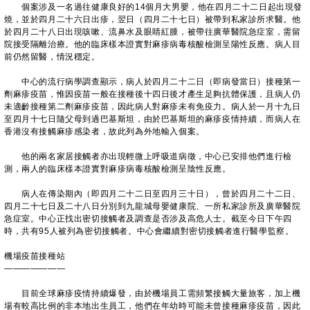
個案涉及一名過往健康良好的14個月大男嬰，他在四月二十二日起出現發
燒，並於四月二十六日出疹，翌日（四月二十七日）被帶到私家診所求醫。他
於四月二十八日出現咳嗽、流鼻水及眼睛紅腫，被帶往廣華醫院急症室，需留
院接受隔離治療。他的臨床樣本證實對麻疹病毒核酸檢測呈陽性反應。病人目
前仍然留醫，情況穩定。
中心的流行病學調查顯示，病人於四月二十二日（即病發當日）接種第一
劑麻疹疫苗，惟因疫苗一般在接種後十四日後才產生足夠抗體保護，且病人仍
未適齡接種第二劑麻疹疫苗，因此病人對麻疹未有免疫力。病人於一月十九日
至四月十七日隨父母到過巴基斯坦，由於巴基斯坦的麻疹疫情持續，而病人在
香港沒有接觸麻疹感染者，故此列為外地輸入個案。
他的兩名家居接觸者亦出現輕微上呼吸道病徵，中心已安排他們進行檢
測，兩人的臨床樣本證實對麻疹病毒核酸檢測呈陰性反應。
病人在傳染期內（即四月二十二日至四月三十日），曾於四月二十二日、
四月二十七日及二十八日分別到九龍城母嬰健康院、一所私家診所及廣華醫院
急症室。中心正找出密切接觸者及調查是否涉及高危人士。截至今日下午四
時，共有95人被列為密切接觸者。中心會繼續對密切接觸者進行醫學監察。
機場疫苗接種站
———————
目前全球麻疹疫情持續爆發，由於機場員工需頻繁接觸大量旅客，加上機
場有較高比例的非本地出生員工，他們在年幼時可能未曾接種麻疹疫苗，因此