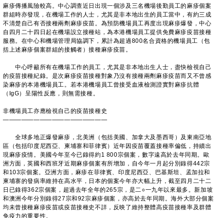
麻疹傳播風險較高。中心調查近日出現一個涉及三名機場後勤員工的麻疹個案
群組時亦發現，在機場工作的人士，尤其是非本地出生的員工當中，有約三成
不清楚自己有否接種兩劑麻疹疫苗。為預防機場員工再度出現麻疹爆發，中心
自四月二十四日起在機場設立接種站，為本港機場員工提供免費麻疹疫苗接種
服務。在中心和機場管理局協調下，累計為超過800名合資格的機場員工（包
括上述麻疹個案群組的接觸者）接種麻疹疫苗。
中心呼籲所有在機場工作的員工，尤其是非本地出生人士，盡快檢視自己
的疫苗接種紀錄。是次麻疹疫苗接種對象乃沒有接種兩劑麻疹疫苗而又不曾感
染麻疹的本港機場員工。若本港機場員工曾接受血液檢測證實對麻疹抗體
（IgG）呈陽性反應，則無需接種。
非機場員工亦應檢視自己的疫苗接種史
—————————————————
全球多地正爆發麻疹，北美洲（包括美國、加拿大及墨西哥）及東南亞地
區（包括印度尼西亞、柬埔寨和菲律賓）近年因疫苗覆蓋接種率偏低，持續出
現麻疹疫情。美國今年至今已錄得約1 800宗個案，數字遠高於去年同期。歐
洲方面，英國和西班牙近期麻疹個案有所增加，自今年一月起分別錄得442宗
和103宗個案。亞洲方面，麻疹在菲律賓、印度尼西亞、巴基斯坦、孟加拉和
柬埔寨的發病率維持在高水平，日本的個案今年亦大幅上升，截至四月二十二
日已錄得362宗個案，超過去年全年的265宗，是二○一九年以來最多。新加坡
和澳洲今年分別錄得27宗和92宗麻疹個案，亦高於去年同期。海外大部分個案
均未曾接種麻疹疫苗或疫苗接種史不詳，反映了維持整體高疫苗接種率及群體
免疫力的重要性。