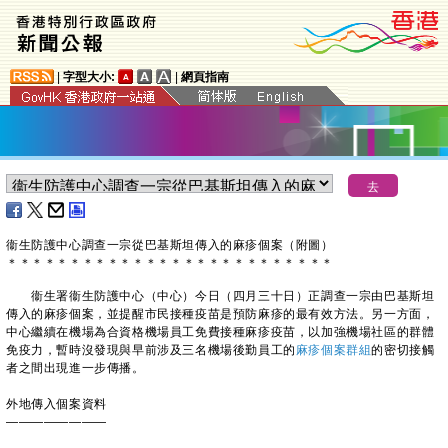
|
字型大小:
|
網頁指南
衞生防護中心調查一宗從巴基斯坦傳入的麻疹個案（附圖）
＊
＊
＊
＊
＊
＊
＊
＊
＊
＊
＊
＊
＊
＊
＊
＊
＊
＊
＊
＊
＊
＊
＊
＊
＊
＊
​衞生署衞生防護中心（中心）今日（四月三十日）正調查一宗由巴基斯坦
傳入的麻疹個案，並提醒市民接種疫苗是預防麻疹的最有效方法。另一方面，
中心繼續在機場為合資格機場員工免費接種麻疹疫苗，以加強機場社區的群體
免疫力，暫時沒發現與早前涉及三名機場後勤員工的
麻疹個案群組
的密切接觸
者之間出現進一步傳播。
外地傳入個案資料
————————