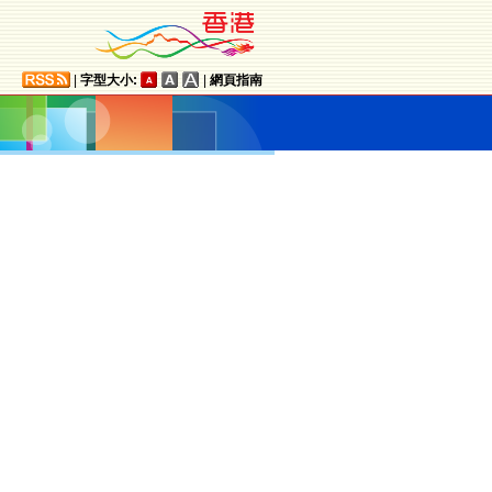
|
字型大小:
|
網頁指南