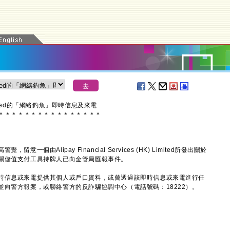
K) Limited的「網絡釣魚」即時信息及來電
＊
＊
＊
＊
＊
＊
＊
＊
＊
＊
＊
＊
＊
＊
＊
＊
由Alipay Financial Services (HK) Limited所發出關於
關儲值支付工具持牌人已向金管局匯報事件。
信息或來電提供其個人或戶口資料，或曾透過該即時信息或來電進行任
向警方報案，或聯絡警方的反詐騙協調中心（電話號碼：18222）。