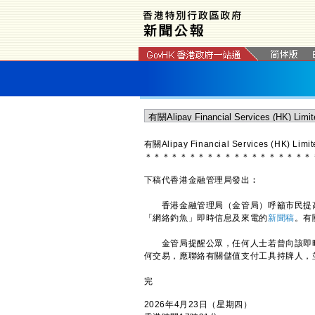
有關Alipay Financial Services (H
＊
＊
＊
＊
＊
＊
＊
＊
＊
＊
＊
＊
＊
＊
＊
＊
＊
＊
＊
下稿代香港金融管理局發出︰
香港金融管理局（金管局）呼籲市民提高警覺，留意一個
「網絡釣魚」即時信息及來電的
新聞稿
。有
金管局提醒公眾，任何人士若曾向該即時
何交易，應聯絡有關儲值支付工具持牌人，並
完
2026年4月23日（星期四）