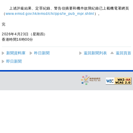
​上述評級結果、定罪紀錄、警告信摘要和機件故障紀錄已上載機電署網頁
（
www.emsd.gov.hk/emsd/chi/pps/le_pub_mpr.shtml
）。
完
2026年4月23日（星期四）
香港時間16時00分
新聞資料庫
昨日新聞
返回新聞列表
返回頁首
即日新聞