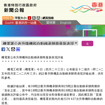
|
字型大小:
|
網頁指南
機電署公布升降機和自動梯承辦商最新表現評級
＊
＊
＊
＊
＊
＊
＊
＊
＊
＊
＊
＊
＊
＊
＊
＊
＊
＊
＊
＊
＊
機電工程署（機電署）今日（四月二十三日）公布最近十二個月（即二○二
五年四月至二○二六年三月）的註冊升降機及自動梯承辦商表現評級結果，供市
民參考。
根據評級結果，有39間註冊升降機承辦商和25間註冊自動梯承辦商獲得
「安全之星」，當中有18間註冊升降機承辦商和16間註冊自動梯承辦商在最近
連續兩次評級公布中，均沒有出現安全和保養的違規事項，因此獲五顆「質素
之星」，達到最高表現級別。機電署於期內共進行29 427次升降機和自動梯的
巡查。