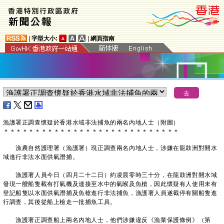
|
字型大小:
|
網頁指南
漁護署正調查懷疑於香港水域非法捕魚的兩名內地人士（附圖）
＊
＊
＊
＊
＊
＊
＊
＊
＊
＊
＊
＊
＊
＊
＊
＊
＊
＊
＊
＊
＊
＊
＊
＊
＊
＊
＊
＊
​漁農自然護理署（漁護署）現正調查兩名內地人士，涉嫌在龍鼓洲對開水
域進行非法水面供氣潛捕。
漁護署人員今日（四月二十二日）約凌晨零時三十分，在龍鼓洲對開水域
發現一艘船隻載有打氣機及連接至水中的氣喉及魚槍，因此懷疑有人使用未有
登記船隻以水面供氣潛捕及魚槍進行非法捕魚，漁護署人員遂截停有關船隻進
行調查，其後從船上檢走一批捕魚工具。
漁護署正調查船上兩名內地人士，他們涉嫌違反《漁業保護條例》（第