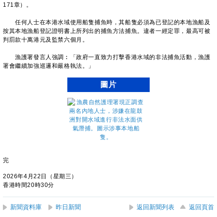
171章）。
任何人士在本港水域使用船隻捕魚時，其船隻必須為已登記的本地漁船及
按其本地漁船登記證明書上所列出的捕魚方法捕魚。違者一經定罪，最高可被
判罰款十萬港元及監禁六個月。
漁護署發言人強調︰「政府一直致力打擊香港水域的非法捕魚活動，漁護
署會繼續加強巡邏和嚴格執法。」
圖片
完
2026年4月22日（星期三）
香港時間20時30分
新聞資料庫
昨日新聞
返回新聞列表
返回頁首