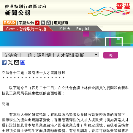
|
字型大小:
|
網頁指南
立法會十二題：吸引博士人才留港發展
＊
＊
＊
＊
＊
＊
＊
＊
＊
＊
＊
＊
＊
＊
＊
＊
＊
以下是今日（四月二十二日）在立法會會議上林偉全議員的提問和創新科
技及工業局局長孫東教授的書面答覆：
問題：
有本地大學的研究指出，在地緣政治緊張及多國收緊簽證政策的背景下，
國際學生的流向出現顯著變化，香港憑藉彈性的人才入境政策（例如高端人才
通行證計劃及非本地畢業生留港／回港就業安排）和穩定環境，在吸引及挽留
全球頂尖博士研究生方面具備顯著優勢。有意見認為，香港可藉歐美等國將科