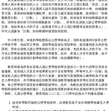
就支援高端人才及非本地畢業生的子女升學方面，根據現行政策，獲准以
受養人身分來港居住的人士（包括但不限於各項人才入境計劃及「安排」之成
功申請人的受養人）可以選擇入讀不同資助模式的幼稚園和中小學。幼稚園教
育方面，香港的幼稚園均屬私營，為三至六歲兒童提供服務。政府推行「幼稚
園教育計劃」（「計劃」），直接向參加「計劃」的本地非牟利幼稚園提供資
助。現時全港約有720所幼稚園參加「計劃」。所有符合資格入讀公營學校的
兒童，包括來港人才的子女（如透過不同人才入境計劃獲准逗留的受養人），
均可入讀參加「計劃」的幼稚園和接受政府資助。
中小學方面，本港的學校體系以公營學校為主，現時有超過800多所公營
小學及中學，包括官立學校、資助學校及按位津貼學校，提供蓬勃多元的本地
課程。所有合資格入讀公營學校的六至十八歲兒童，包括來港人才的子女，均
可在公營學校接受免費而優質中小學教育。此外，來港人才亦可按需要，為子
女安排入讀直接資助計劃學校和私立學校（包括國際學校）。
教育局會為所有合資格入讀公營學校的學生提供小一至中六的學位安排支
援服務。若高端人才及非本地畢業生的子女在開學後（即每年九月一日後）抵
港並欲入讀公營學校的小一至中六各級，家長除可直接聯絡心儀學校為子女遞
交入學申請外，亦可聯絡就近的教育局區域教育服務處尋求學位安排支援服
務。各公營學校可按其校本機制取錄學生。此外，為配合政府就資助專上課程
學額和資助申請資格的修訂，以及協助有需要的家長和合資格的學生於學年中
「插班」入讀公營學校，教育局由二○二五／二六學年起推出下列優化措施：
提供有學額空缺的公營學校資料，以便家長為子女向有關學校遞交入學
申請；