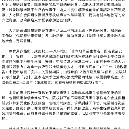
配對；舉辦以創業、職場攻略等為主題的研討會，協助人才掌握香港職場情
況；以及聯繫求職平台及合作夥伴，為人才提供求職或創業的建議及技巧等資
訊。人才辦亦會與辦學團體及學校組織合作舉辦講座，提供有關本地教育的全
方位資訊。政府歡迎人才配偶參加這些活動。
人才辦會繼續舉辦圍繞在港生活及工作的線上線下專題研討會、招聘會、
工作坊（包括粵語學習班）及共融活動，協助來港人才及隨行家人盡快融入本
地社會，定居香港。
教育局亦指出，政府於二○○八年推出「非本地畢業生留港／回港就業安
排」（「安排」），讓在香港修讀全日制經本地評審課程而獲得學士學位或更
高資歷的非本地學生根據「安排」申請留港／回港工作，從而提升香港的人力
資源和競爭力。為進一步吸引和挽留優秀人才，行政長官在二○二二年《施政報
告》中提出放寬「安排」的逗留期限，由現時的12個月延長至24個月，並以試
行形式擴展「安排」至本港大學位於粵港澳大灣區內地城市校園的畢業生。行
政長官在二○二四年《施政報告》宣布有關措施將繼續試行兩年。
本港的專上院校一直透過不同渠道致力協助非本地學生規劃畢業後的發
展，包括留港持續進修或工作。院校轄下的不同學院及學生事務處亦會提供相
關資訊和多元化的支援服務，包括招聘講座、求職訓練工作坊、職業輔導及諮
詢服務、師友計劃，亦會聯繫校友會及不同行業的僱主，為學生提供就業和實
習培訓的機會。政府會持續檢視各項措施的成效，以吸引非本地畢業生留港發
展。