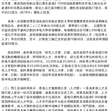
五年度，獲資助的初創企業已產生超過2 700項知識產權和在市場上推出合共
超過800項產品或服務；接近八成已成功獲注資，總投資金額超過27億元，當
中約21億元（約78%）屬私人投資。
為進一步鼓勵有潛質成為成功初創企業的大學研發團隊將其科研成果轉化
和商品化，創科署於二○二三年推出100億元的「產學研1+計劃」，以配對形
式提供資助予參與計劃的本地大學研發團隊。每個獲批項目可獲1,000萬元至
一億元不等的資助，資助範圍涵蓋為轉化科研成果所需聘請的人手（包括博士
人才）等項目開支。至今，計劃首三輪已支持超過70個項目，涉及政府承擔額
超過30億元。
與此同時，創科署亦設有「研究人才庫」計劃，提供資助予在香港進行研
發活動的機構或企業，聘用研究人才。持有學士、碩士及博士學位的研究人才
的每月最高津貼額為20,000元、23,000元及35,000元，持有博士學位的科研
人才更額外獲得每月10,000元的生活津貼。計劃成立至今已批出約16 000個研
究人才申請。創科署會適時檢視「研究人才庫」計劃（包括「科技公司研究人
才庫」計劃）的運作和安排（包括申請資格和津貼額），以確保相關措施能協
助本地企業升級轉型。
（三）勞工及福利局表示，香港人才服務辦公室（人才辦）一直為來港人才及
隨行家人提供一站式支援服務，涵蓋在港生活及工作。就業及創業方面，人才
辦的線上平台除了提供相關的全方位資訊外，還每日實時展示超過5 000個優
質招聘崗位供人才申請。人才亦可經由平台提出有關創業及就業的查詢及支援
服務要求，由人才辦的指定合作夥伴或轉介予相關決策局／部門跟進。此外，
人才辦與業界及僱主團體合辦線上線下招聘會，協助僱主及人才進行直接職業