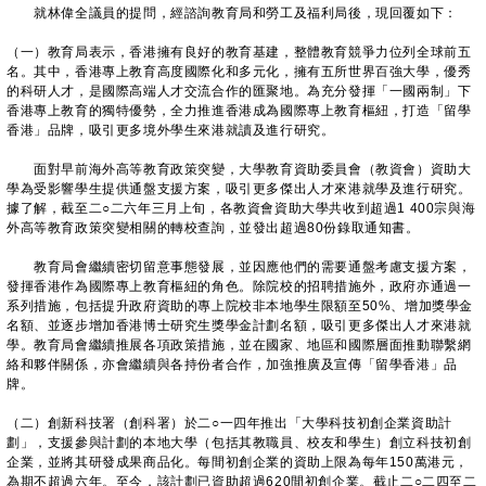
就林偉全議員的提問，經諮詢教育局和勞工及福利局後，現回覆如下：
（一）教育局表示，香港擁有良好的教育基建，整體教育競爭力位列全球前五
名。其中，香港專上教育高度國際化和多元化，擁有五所世界百強大學，優秀
的科研人才，是國際高端人才交流合作的匯聚地。為充分發揮「一國兩制」下
香港專上教育的獨特優勢，全力推進香港成為國際專上教育樞紐，打造「留學
香港」品牌，吸引更多境外學生來港就讀及進行研究。
面對早前海外高等教育政策突變，大學教育資助委員會（教資會）資助大
學為受影響學生提供通盤支援方案，吸引更多傑出人才來港就學及進行研究。
據了解，截至二○二六年三月上旬，各教資會資助大學共收到超過1 400宗與海
外高等教育政策突變相關的轉校查詢，並發出超過80份錄取通知書。
教育局會繼續密切留意事態發展，並因應他們的需要通盤考慮支援方案，
發揮香港作為國際專上教育樞紐的角色。除院校的招聘措施外，政府亦通過一
系列措施，包括提升政府資助的專上院校非本地學生限額至50%、增加獎學金
名額、並逐步增加香港博士研究生獎學金計劃名額，吸引更多傑出人才來港就
學。教育局會繼續推展各項政策措施，並在國家、地區和國際層面推動聯繫網
絡和夥伴關係，亦會繼續與各持份者合作，加強推廣及宣傳「留學香港」品
牌。
（二）創新科技署（創科署）於二○一四年推出「大學科技初創企業資助計
劃」，支援參與計劃的本地大學（包括其教職員、校友和學生）創立科技初創
企業，並將其研發成果商品化。每間初創企業的資助上限為每年150萬港元，
為期不超過六年。至今，該計劃已資助超過620間初創企業。截止二○二四至二