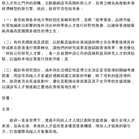
研人才拒之門外的契機，主動吸納該等高階科研人才，並將之轉化為推動本港
經濟轉型的新引擎。就此，政府可否告知本會：
（一）會否統籌各本地大學的招生策略和程序，並將「留學香港」品牌升級，
向受地緣政治影響的海外頂尖科研學術人才進行針對性推廣，以確保香港能吸
納具備高度國際多樣性的博士生；
（二）有何具體政策及誘因，以鼓勵及協助在港就讀的博士生在畢業後將其科
研成果在香港進行商業轉化，讓他們的研究成果直接賦能香港商界；會否優化
「科技公司研究人才庫」，進一步放寬申請公司的資格和提高研究人才的津貼
額，以協助本地企業進行技術升級；及
（三）鑑於有研究指出，成本與生活穩定性是博士生決定是否留港的關鍵考慮
因素，而該等高端人才多處於適婚或建立家庭的年齡，除了現有的簽證便利
外，政府會否在長遠規劃中，優化其配偶在港就業及其子女升學的支援措施，
以讓該等人才無後顧之憂地在香港落地生根？
答覆：
主席：
政府一直多管齊下，透過不同的人才入境計劃和支援措施，吸引全球人才
來港，並為在港、來港的人才提供更多優質發展機遇，增加人才留港的吸引
力，打造國際高端人才集聚高地。