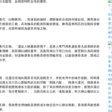
少女髮髻，反映當時對女性的審美。
唐代
「
白陶舞馬」，馬身肌肉健碩，體態修長右前蹄作躍起狀。舞馬無任
匠精湛的工藝，具有極高的觀賞和藝術價值。舞馬是將馬匹的活動與音樂
中原，在當時被視為盛世祥瑞之物。
代文物。「鎏金人物畫銀香寶子」是唐人專門用來盛裝香丸或香餅的容
隻飛獅，底部襯以纏枝蔓草。其蓋與身以子母口扣合，腹壁劃分為四個壺
純金寶函」則是晚唐著名密教高僧智慧輪所造，以盛裝佛骨真身，寶函正
祈求。
，活靈活現地向觀眾呈現其規模宏大，井然有序中的城市規劃。同時透
紹唐太宗六匹心愛駿馬的石刻浮雕「昭陵六駿」、隋唐大運河、隋唐著名
帶觀眾飽覽隋唐各方面的風貌。除了來自陝西的珍貴文物外，展覽亦展出
土的「長沙窰釉瓷片」、元朗石崗出土的「魂瓶連蓋」和大嶼山䃟頭出土
辦，香港歷史博物館及陝西省文物交流中心聯合籌劃，香港賽馬會慈善
辦。