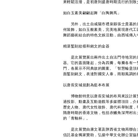
來輕鬆活潑，是初唐到盛唐時期流行的別致
如白玉素美翩翩起舞「白陶舞馬」
另外，出土自咸陽市禮泉縣張士貴墓的
何裝飾，如白玉般素美，完美地展現唐代工
舞蹈藝術結合的特色文娛活動，由西域傳入
精湛鏨刻紋樣和銘文的金器
是次展覽展出兩件出土自法門寺地宮的唐
器。它的蓋面隆起，分為四瓣，每瓣各有一
門，各展示不同典故的圖案。「智慧輪盝頂
面鏨刻銘文，表達對國安人泰，雨順風調的
以唐長安城規劃為藍本布展
博物館特意以唐長安城的布局來設計展覽
過投影、動畫及互動遊戲等多媒體項目，介
歷史人物、唐代女性妝扮、唐代科舉制度，
隋唐時期的香港文物，包括赤鱲角深灣村出
的「青釉杯」。
是次展覽由康文署及陝西省文物局聯合主
信託基金獨家贊助，弘揚中華文化辦公室協