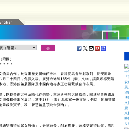
（附圖）
＊
＊
＊
＊
文物局合作，於香港歷史博物館推出「香港賽馬會呈獻系列：長安萬象—
八月二十四日，免費入場。展覽透過逾165件（套）文物，讓觀眾感受隋
本港，香港的策展團隊及中國內地專家正密鑼緊鼓合作布展。
，以魏晉南北朝及隋代作鋪墊，主述唐朝的大國風華，闡述歷史脈絡及
文博機構借出的展品，當中18件（套）為國家一級文物，包括「彩繪雙環
物畫銀香寶子」和「智慧輪盝頂純金寶函」。
繪雙環望仙髻女舞俑」，身材頎長，削肩蜂腰，頭梳雙鬟望仙髻，看起