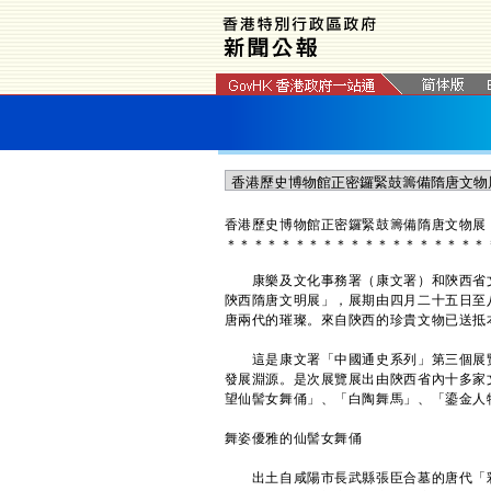
香港歷史博物館正密鑼緊鼓籌備隋唐文物展
＊
＊
＊
＊
＊
＊
＊
＊
＊
＊
＊
＊
＊
＊
＊
＊
＊
＊
＊
​康樂及文化事務署（康文署）和陝西省
陝西隋唐文明展」，展期由四月二十五日至
唐兩代的璀璨。來自陝西的珍貴文物已送抵
這是康文署「中國通史系列」第三個展覽
發展淵源。是次展覽展出由陝西省內十多家
望仙髻女舞俑」、「白陶舞馬」、「鎏金人
舞姿優雅的仙髻女舞俑
出土自咸陽市長武縣張臣合墓的唐代「彩