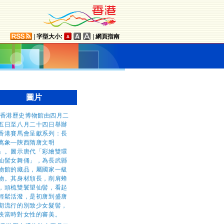
|
字型大小:
|
網頁指南
圖片