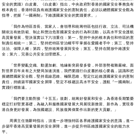
安全的實踐》白皮書。《白皮書》指出，中央政府對香港的國家安全事務負有
根本責任，香港特區負有維護國家安全的憲制責任，必須以總體國家安全觀為
指導，把握『一國兩制』下維護國家安全的實踐要求。」
「我作為特區首長、當家人，會領導和統籌特區包括行政、立法、司法機
關依法有效防範、制止和懲治危害國家安全的行為和活動，以高水平安全護航
高質量發展，堅決落實以下六項重任：第一，堅持中央的根本責任和特區的憲
制責任相統一；第二，堅持把特區管治權牢牢掌握在愛國者手中；第三，堅持
法治、保障人權；第四，堅持統籌發展與安全；第五，堅持在開放中維護安
全；第六，完善公共安全治理體系。」
「世界變亂交織、動盪加劇、地緣衝突易發多發，外部形勢複雜嚴峻。面
對世界百年未有之大變局加速演進，我們要踐行白皮書的核心要義，認識和把
握總體國家安全觀，堅持底線思維、極限思維，堅定扛起維護國家安全的憲制
責任，持續築牢國家安全屏障，堅定不移建設高水平安全，護航『一國兩制』
實踐行穩致遠。」
「我們要主動對接『十五五』規劃，統籌好發展和安全，為香港長期繁榮
穩定打好堅實基礎，為融入和服務國家發展大局展現新擔當、新作為，實現香
港自身更好發展，為強國建設、民族復興偉業作出新的更大貢獻。」
周霽主任致辭時指出，須進一步增強特區各界維護國家安全的意識，進一
步築牢香港高質量發展的安全屏障，進一步提升特區維護國家安全的能力水
平。