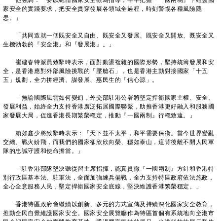
他強調：「要以總體國家安全觀為指導，牢牢把握『一國兩制』下維護國
家安全的實踐要求，把安全貫穿發展各領域全過程，時刻警惕各種風險隱
患。」
「共同造就一個既安全又自由、既安全又發展、既安全又開放、既安全又
生機勃勃的『安全港』和『發展港』。」
崔建春特派員致辭時表示，面對動盪複雜的國際形勢，堅持統籌發展和安
全，是香港應對外部風險挑戰的「壓艙石」，也是香港主動對接國家「十五
五」規劃，全力拼經濟、謀發展、惠民生的「信心源」。
「無論國際風雲如何變幻，外交部駐港公署將堅定捍衞國家主權、安全、
發展利益，始終全力支持香港廣泛拓展國際聯繫，助推香港更好融入和服務國
家發展大局，促進香港長期繁榮穩定，推動『一國兩制』行穩致遠。」
賴如鑫少將致辭時表示：「天下並不太平，和平需要保衞。當今世界變亂
交織、戰火紛飛，而我們的國家卻欣欣向榮、穩如泰山，這背後離不開人民軍
隊的忠誠守護和使命擔當。」
「駐香港部隊堅決聽從習主席指揮，認真貫徹『一國兩制』方針和香港特
別行政區基本法、駐軍法，全面加強練兵備戰，全力支持特區政府依法施政，
全心全意服務人民，堅定捍衞國家安全底線，堅決維護香港繁榮穩定。」
香港特區政府會繼續以創新、多元的方式宣傳及持續深化國家安全教育，
推動全民自覺維護國家安全。國家安全展覽廳作為特區首個有系統地向全港市