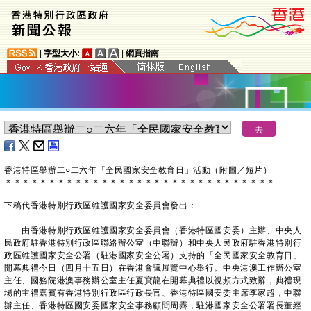
|
字型大小:
|
網頁指南
​香港特區舉辦二○二六年「全民國家安全教育日」活動（附圖／短片）
＊
＊
＊
＊
＊
＊
＊
＊
＊
＊
＊
＊
＊
＊
＊
＊
＊
＊
＊
＊
＊
＊
＊
＊
＊
＊
＊
＊
＊
＊
＊
下稿代香港特別行政區維護國家安全委員會發出：
由香港特別行政區維護國家安全委員會（香港特區國安委）主辦、中央人
民政府駐香港特別行政區聯絡辦公室（中聯辦）和中央人民政府駐香港特別行
政區維護國家安全公署（駐港國家安全公署）支持的「全民國家安全教育日」
開幕典禮今日（四月十五日）在香港會議展覽中心舉行。中央港澳工作辦公室
主任、國務院港澳事務辦公室主任夏寶龍在開幕典禮以視頻方式致辭，典禮現
場的主禮嘉賓有香港特別行政區行政長官、香港特區國安委主席李家超，中聯
辦主任、香港特區國安委國家安全事務顧問周霽，駐港國家安全公署署長董經