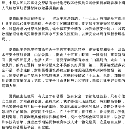
緯、中華人民共和國外交部駐香港特別行政區特派員公署特派員崔建春和中國
人民解放軍駐香港部隊政治委員賴如鑫。
夏寶龍主任致辭時表示：「習近平主席強調，『十五五』時期是基本實現
社會主義現代化夯實基礎、全面發力的關鍵時期，要更加注重統籌發展和安
全，通盤考慮內外部風險挑戰，健全國家安全體系，增強維護安全能力，以高
效能治理促進高質量發展和高水平安全良性互動，以新安全格局保障新發展格
局。」
夏寶龍主任就學習貫徹習近平主席重要講話精神，統籌發展和安全，以高
水平安全護航香港「由治及興」，開創「十五五」時期「一國兩制」事業新局
面，提出四點意見，包括：第一，需要深刻理解香港從「由亂到治」走向「由
治及興」的內在邏輯，倍加珍惜來之不易的良好局面；第二，需要清醒認識安
全不是一勞永逸的，對影響香港繁榮穩定的各種風險隱患時刻保持警惕；第
三，需要搶抓百年變局下的戰略機遇，主動對接國家「十五五」規劃、加快推
動香港高質量發展；第四，需要全社會共同努力和守護，匯聚共建美好香港的
磅礴力量。
夏寶龍主任強調，有安全才有發展，沒有安全一切都無從談起，只有守住
安全底線，才能贏得發展、贏得未來；我們要強化底線思維，時刻提高警惕，
包括警惕外部勢力插手干預的風險，警惕地緣政治帶來的風險，警惕公共安全
領域存在的風險。夏寶龍主任指出，在「十五五」新征程上，香港要着力強化
規劃引領，而規劃應具備科學性和前瞻性，突出北部都會區這個重點，以教育
和科技為引擎，推動產學研協同和教育科技人才一體化發展，注重項目支撐，
積極培養發展新平台、新動能。