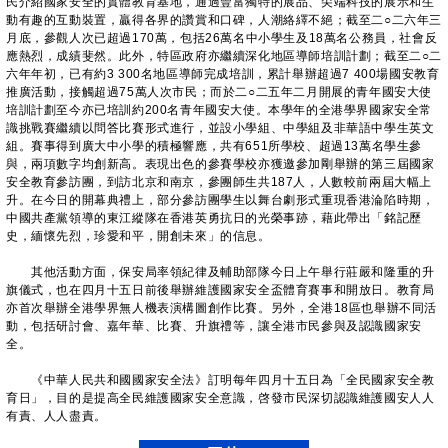
民介紹國家安全的實體教育基地，通過豐富獨特的展品、尖端科技的展示和生
動有趣的互動裝置，贏得各界的讚賞和口碑，人潮絡繹不絕；截至二○二六年三
月底，參觀人次已超過170萬，包括26萬名中小學生及18萬名公務員，社會反
應熱烈，成績斐然。此外，特區政府亦繼續深化地區導師培訓計劃；截至二○二
六年年初，已有約3 300名地區導師完成培訓，累計舉辦超過7 400場國安教育
推廣活動，接觸超過75萬人次市民；而於二○二五年二月開展的青年國安大使
培訓計劃至今亦已培訓約200名青年國安大使。本學年的全港學界國家安全常
識挑戰賽繼續以問答比賽形式進行，並設小學組、中學組及非華語中學生英文
組。賽事得到廣大中小學的積極響應，共有651所學校、超過13萬名學生參
與，兩項數字均創新高。表現出色的參賽學校亦獲邀參加剛舉辦的第三屆國家
安全教育參訪團，到訪北京和南京，參團師生共187人，人數較前兩屆大幅上
升。在今日的開幕典禮上，部分參訪團學生以舞台劇形式重現香港淪陷時期，
中國共產黨領導的東江縱隊在香港英勇抗日的光榮事跡，藉此帶出「銘記歷
史，緬懷先烈，珍愛和平，開創未來」的信息。
其他活動方面，保安局率領紀律及輔助部隊今日上午舉行莊嚴和隆重的升
旗儀式，也在四月十五日前後舉辦維護國家安全盃體育賽事和開放日。教育局
亦首次舉辦全港學界無人機表演構圖創作比賽。另外，全港18區也舉辦不同活
動，包括研討會、嘉年華、比賽、升旗禮等，讓全港市民參與及認識國家安
全。
《中華人民共和國國家安全法》訂明每年四月十五日為「全民國家安全教
育日」，目的是提高全民維護國家安全意識，啓發市民深切認識維護國安人人
有責、人人盡責。