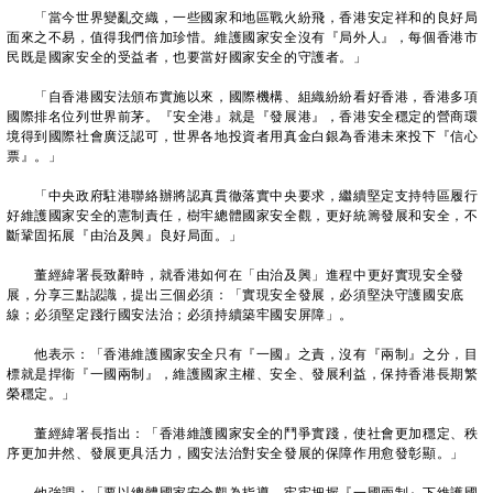
「當今世界變亂交織，一些國家和地區戰火紛飛，香港安定祥和的良好局
面來之不易，值得我們倍加珍惜。維護國家安全沒有『局外人』，每個香港市
民既是國家安全的受益者，也要當好國家安全的守護者。」
「自香港國安法頒布實施以來，國際機構、組織紛紛看好香港，香港多項
國際排名位列世界前茅。『安全港』就是『發展港』，香港安全穩定的營商環
境得到國際社會廣泛認可，世界各地投資者用真金白銀為香港未來投下『信心
票』。」
「中央政府駐港聯絡辦將認真貫徹落實中央要求，繼續堅定支持特區履行
好維護國家安全的憲制責任，樹牢總體國家安全觀，更好統籌發展和安全，不
斷鞏固拓展『由治及興』良好局面。」
董經緯署長致辭時，就香港如何在「由治及興」進程中更好實現安全發
展，分享三點認識，提出三個必須：「實現安全發展，必須堅決守護國安底
線；必須堅定踐行國安法治；必須持續築牢國安屏障」。
他表示：「香港維護國家安全只有『一國』之責，沒有『兩制』之分，目
標就是捍衞『一國兩制』，維護國家主權、安全、發展利益，保持香港長期繁
榮穩定。」
董經緯署長指出：「香港維護國家安全的鬥爭實踐，使社會更加穩定、秩
序更加井然、發展更具活力，國安法治對安全發展的保障作用愈發彰顯。」