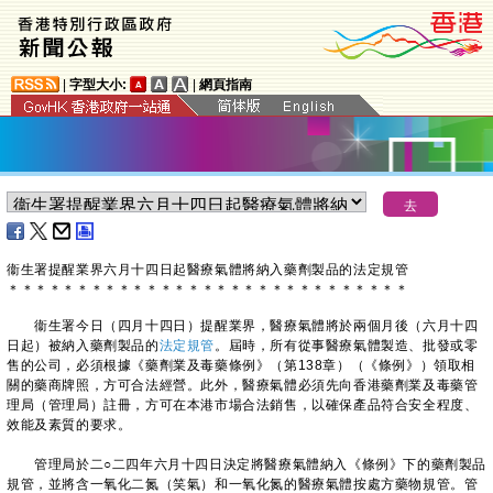
|
字型大小:
|
網頁指南
衞生署提醒業界六月十四日起醫療氣體將納入藥劑製品的法定規管
＊
＊
＊
＊
＊
＊
＊
＊
＊
＊
＊
＊
＊
＊
＊
＊
＊
＊
＊
＊
＊
＊
＊
＊
＊
＊
＊
＊
＊
​衞生署今日（四月十四日）提醒業界，醫療氣體將於兩個月後（六月十四
日起）被納入藥劑製品的
法定規管
。屆時，所有從事醫療氣體製造、批發或零
售的公司，必須根據《藥劑業及毒藥條例》（第138章）（《條例》）領取相
關的藥商牌照，方可合法經營。此外，醫療氣體必須先向香港藥劑業及毒藥管
理局（管理局）註冊，方可在本港市場合法銷售，以確保產品符合安全程度、
效能及素質的要求。
管理局於二○二四年六月十四日決定將醫療氣體納入《條例》下的藥劑製品
規管，並將含一氧化二氮（笑氣）和一氧化氮的醫療氣體按處方藥物規管。管