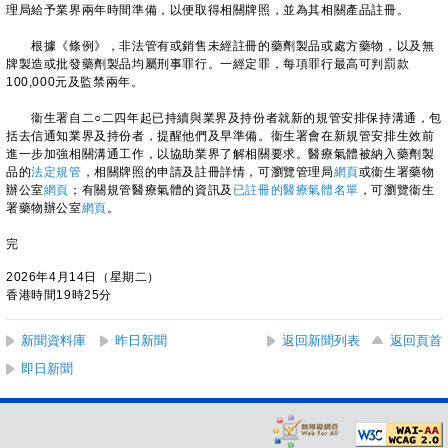
理局給予業界兩年時間準備，以便取得相關牌照，並為其相關產品註冊。
根據《條例》，非法管有或銷售未經註冊的藥劑製品或處方藥物，以及無
牌製造或批發藥劑製品均屬刑事罪行。一經定罪，每項罪行最高可判罰款
100,000元及監禁兩年。
衞生署自二○二四年起已持續與業界及持份者就新的規管安排保持溝通，包
括去信通知業界及持份者，提醒他們及早準備。衞生署會在新規管安排生效前
進一步加強相關溝通工作，以協助業界了解相關要求。醫療氣體被納入藥劑製
品的
法定規管
，相關牌照的申請及註冊詳情，可瀏覽管理局
網頁
或衞生署藥物
辦公室
網頁
；有關規管醫療氣體的資訊及
已註冊的醫療氣體名單
，可瀏覽衞生
署藥物辦公室
網頁
。
完
2026年4月14日（星期二）
香港時間19時25分
新聞資料庫
昨日新聞
返回新聞列表
返回頁首
即日新聞