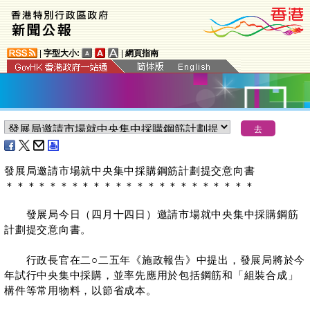
|
字型大小:
|
網頁指南
發展局邀請市場就中央集中採購鋼筋計劃提交意向書
＊
＊
＊
＊
＊
＊
＊
＊
＊
＊
＊
＊
＊
＊
＊
＊
＊
＊
＊
＊
＊
＊
＊
發展局今日（四月十四日）邀請市場就中央集中採購鋼筋
計劃提交意向書。
行政長官在二○二五年《施政報告》中提出，發展局將於今
年試行中央集中採購，並率先應用於包括鋼筋和「組裝合成」
構件等常用物料，以節省成本。