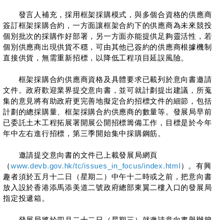
發言人補充，採用框架採購模式，與多個合資格的供應商
簽訂框架採購合約，一方面讓框架合約下的供應商為未來競投
個別批次的採購作好部署，另一方面亦能提供足夠靈活性，若
個別供應商出現供貨不穩，可由其他已簽約的供應商根據機制
直接供貨，無需重新招標，以降低工程項目延誤風險。
框架採購合約供應商資格及具體要求已載列於意向書邀請
文件。政府歡迎業界提交意向書，並可就計劃提出建議，所蒐
集的意見將有助政府更完善地擬定合約招標文件的細節，包括
計劃的總採購量、框架採購合約供應商的數量等。發展局早前
已委託土木工程拓展署開展公開招標籌備工作，目標是於今年
年中左右進行招標，第三季開始集中採購鋼筋。
邀請提交意向書的文件已上載發展局網頁
（
www.devb.gov.hk/tc/issues_in_focus/index.html
）。有興
趣者須於五月十二日（星期二）中午十二時或之前，把意向書
放入設於香港添馬添美道二號政府總部東翼二樓入口的發展局
指定投遞箱。
發展局將於四月二十二日（星期三）就邀請意向書舉辦簡