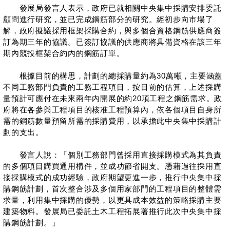
發展局發言人表示，政府已就相關中央集中採購安排委託
顧問進行研究，並已完成鋼筋部分的研究。經初步向市場了
解，政府擬議採用框架採購合約，與多個合資格鋼筋供應商簽
訂為期三年的協議。已簽訂協議的供應商將具備資格在該三年
期內競投框架合約內的鋼筋訂單。
根據目前的構思，計劃的總採購量約為30萬噸，主要涵蓋
不同工務部門負責的工務工程項目，按目前的估算，上述採購
量預計可應付在未來兩年內開展的約20項工程之鋼筋需求。政
府將在各參與工程項目的核准工程預算內，依各個項目自身所
需的鋼筋數量預留所需的採購費用，以承擔此中央集中採購計
劃的支出。
發言人說：「個別工務部門曾採用直接採購模式為其負責
的多個項目購買通用構件，並成功節省開支。憑藉過往採用直
接採購模式的成功經驗，政府期望更進一步，推行中央集中採
購鋼筋計劃，首次整合涉及多個用家部門的工程項目的整體需
求量，利用集中採購的優勢，以更具成本效益的策略採購主要
建築物料。發展局已委託土木工程拓展署推行此次中央集中採
購鋼筋計劃。」