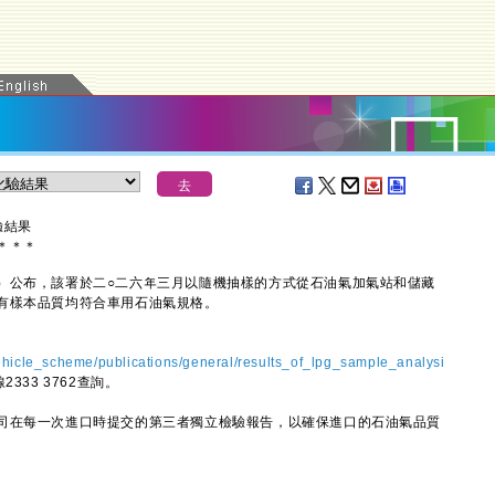
驗結果
＊
＊
＊
公布，該署於二○二六年三月以隨機抽樣的方式從石油氣加氣站和儲藏
有樣本品質均符合車用石油氣規格。
hicle_scheme/publications/general/results_of_lpg_sample_analysi
333 3762查詢。
在每一次進口時提交的第三者獨立檢驗報告，以確保進口的石油氣品質