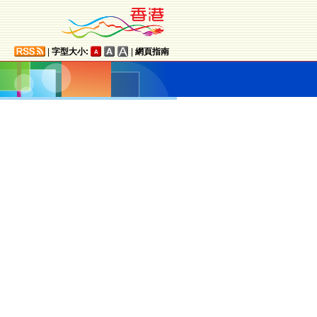
|
字型大小:
|
網頁指南