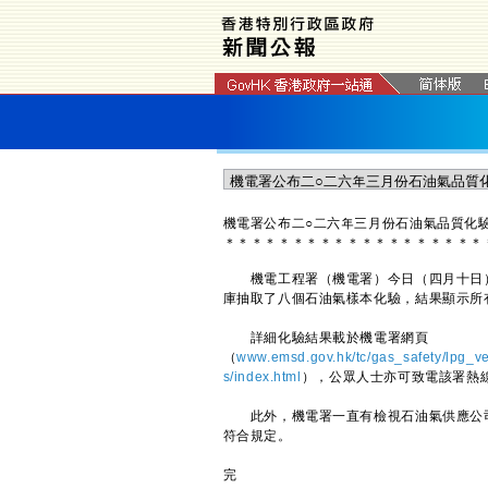
機電署公布二○二六年三月份石油氣品質化
＊
＊
＊
＊
＊
＊
＊
＊
＊
＊
＊
＊
＊
＊
＊
＊
＊
＊
＊
機電工程署（機電署）今日（四月十日）
庫抽取了八個石油氣樣本化驗，結果顯示所
詳細化驗結果載於機電署網頁
（
www.emsd.gov.hk/tc/gas_safety/lpg_ve
s/index.html
），公眾人士亦可致電該署熱線2
此外，機電署一直有檢視石油氣供應公司
符合規定。
完