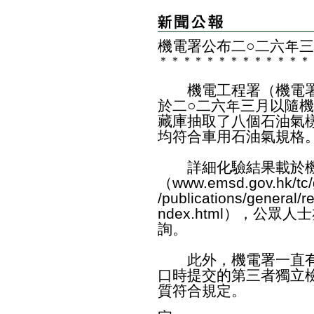
機電署公布二○二六年
＊
＊
＊
＊
＊
＊
＊
＊
＊
＊
＊
＊
＊
機電工程署（機電署
於二○二六年三月以隨
藏庫抽取了八個石油氣
均符合車用石油氣規格
詳細化驗結果載於機
（
www.emsd.gov.hk/tc/
/publications/general/
ndex.html
），公眾人士亦
詢。
此外，機電署一直有
口時提交的第三者獨立
質符合規定。