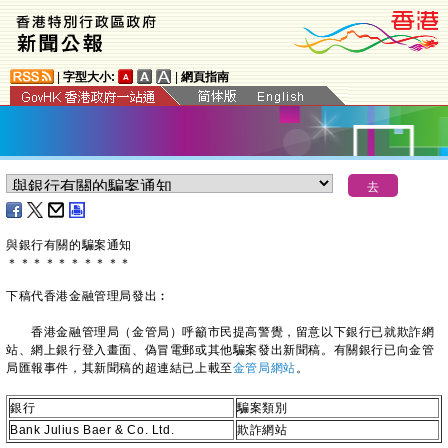
|
字型大小:
|
網頁指南
與銀行有關的騙案通知
＊
＊
＊
＊
＊
＊
＊
＊
＊
＊
下稿代香港金融管理局發出︰
香港金融管理局（金管局）呼籲市民提高警覺，留意以下銀行已就欺詐網
站、網上銀行登入畫面、偽冒電郵或其他騙案發出新聞稿。有關銀行已向金管
局匯報事件，其新聞稿的超連結已上載至
金管局網站
。
銀行
騙案類別
Bank Julius Baer & Co. Ltd.
欺詐網站